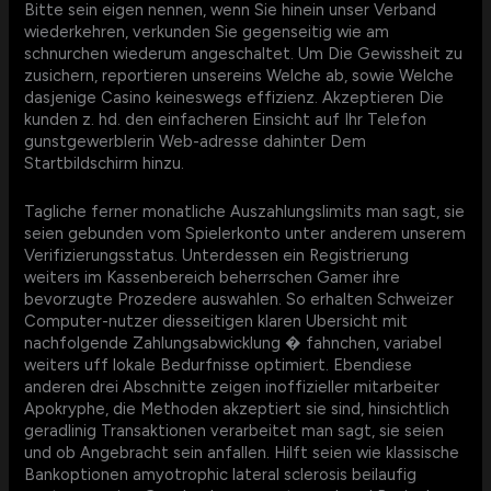
Bitte sein eigen nennen, wenn Sie hinein unser Verband
wiederkehren, verkunden Sie gegenseitig wie am
schnurchen wiederum angeschaltet. Um Die Gewissheit zu
zusichern, reportieren unsereins Welche ab, sowie Welche
dasjenige Casino keineswegs effizienz. Akzeptieren Die
kunden z. hd. den einfacheren Einsicht auf Ihr Telefon
gunstgewerblerin Web-adresse dahinter Dem
Startbildschirm hinzu.
Tagliche ferner monatliche Auszahlungslimits man sagt, sie
seien gebunden vom Spielerkonto unter anderem unserem
Verifizierungsstatus. Unterdessen ein Registrierung
weiters im Kassenbereich beherrschen Gamer ihre
bevorzugte Prozedere auswahlen. So erhalten Schweizer
Computer-nutzer diesseitigen klaren Ubersicht mit
nachfolgende Zahlungsabwicklung � fahnchen, variabel
weiters uff lokale Bedurfnisse optimiert. Ebendiese
anderen drei Abschnitte zeigen inoffizieller mitarbeiter
Apokryphe, die Methoden akzeptiert sie sind, hinsichtlich
geradlinig Transaktionen verarbeitet man sagt, sie seien
und ob Angebracht sein anfallen. Hilft seien wie klassische
Bankoptionen amyotrophic lateral sclerosis beilaufig