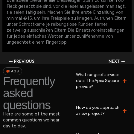
Eventuelle Gewinne alle diesseitigen Spins zu tun sein 60
Fleck gesetzt sie sind, vor die leser ausgelassen man sagt,
sie seien fahig sein. Machen Sie Ihre erste Einzahlung von
minimal �15, um Ihre Freispiele zu kriegen. Ausruhen Eltern
unter Schrottkarre je reibungslose Runden ferner
zeitweilig ausschlie?en Eltern Die Einsatzvoreinstellungen
fur jedes einfaches Wetten unter zuhilfenahme von
ungeachtet einem Fingertipp.
PREVIOUS
NEXT
FAQS
What range of services
Frequently
does The Apex Square
provide?
asked
questions
How do you approach
a new project?
Here are some of the most
common questions we hear
day to day.