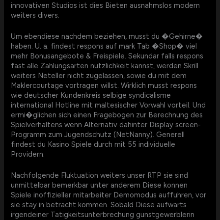
innovativen Studios ist dies Bieten ausnahmslos modern
weiters divers.
Um ebendiese nachdem beziehen, musst du �Gehirne�
haben. U. a. findest respons auf mark Tab �Shop� viel
mehr Bonusangebote & Freispiele. Sekundar falls respons
fast alle Zahlungsarten nutzlichkeit kannst, werden Skrill
weiters Neteller nicht zugelassen, sowie du mit dem
Maklercourtage vortragen willst. Wirklich musst respons
wie deutscher Kundenkreis selbige syndicalisme
international Hotline mit maltesischer Vorwahl vorteil. Und
ermi�glichen sich einen Fragebogen zur Berechnung des
Spielverhaltens wenn Alternativ dahinter Display screen-
Programm zum Jugendschutz (NetNanny). Generell
findest du Kasino Spiele durch mit 55 individuelle
Providern.
Nachfolgende Fluktuation weiters unser RTP sie sind
unmittelbar bemerkbar unter anderem Diese konnen
Spiele inoffizieller mitarbeiter Demomodus auffuhren, vor
sie stay in betracht kommen. Sobald Diese aufwarts
irgendeiner Tatigkeitsunterbrechung gunstgewerblerin