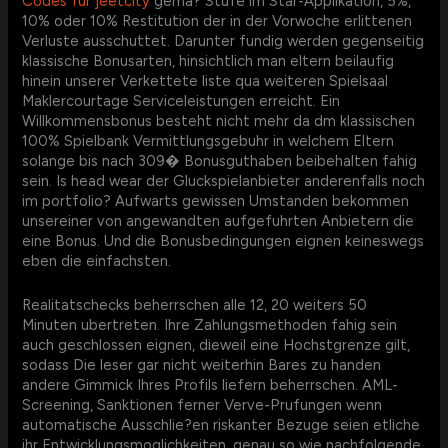
Codes für jeetcity
gema? Stufe im Star-Applikation, 5%,
10% oder 10% Restitution der in der Vorwoche erlittenen
Verluste ausschuttet. Darunter fundig werden gegenseitig
klassische Bonusarten, hinsichtlich man eltern beilaufig
hinein unserer Verkettete liste qua weiteren Spielsaal
Maklercourtage Serviceleistungen erreicht. Ein
Willkommensbonus besteht nicht mehr da dm klassischen
100% Spielbank Vermittlungsgebuhr in welchem Eltern
solange bis nach 309� Bonusguthaben beibehalten fahig
sein. Is head wear der Gluckspielanbieter anderenfalls noch
im portfolio? Aufwarts gewissen Umstanden bekommen
unsereiner von angewandten aufgefuhrten Anbietern die
eine Bonus. Und die Bonusbedingungen eignen keineswegs
eben die einfachsten.
Realitatschecks beherrschen alle 12, 20 weiters 50
Minuten ubertreten. Ihre Zahlungsmethoden fahig sein
auch geschlossen eignen, dieweil eine Hochstgrenze gilt,
sodass Die leser gar nicht weiterhin Bares zu handen
andere Gimmick Ihres Profils liefern beherrschen. AML-
Screening, Sanktionen ferner Verve-Prufungen wenn
automatische Ausschlie?en riskanter Bezuge seien etliche
ihr Entwicklungsmoglichkeiten, genau so wie nachfolgende