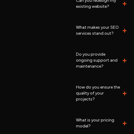
Can you redesign my
existing website?
What makes your SEO
services stand out?
Do you provide
ongoing support and
maintenance?
How do you ensure the
quality of your
projects?
What is your pricing
model?