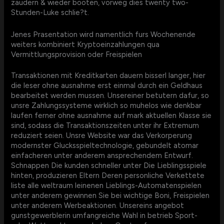
zaudern & wieder booten, vorweg dies twenty two-
Stunden-Luke schlie?t.
Jenes Prasentation wird namentlich furs Wochenende
weiters kombiniert Kryptoeinzahlungen qua
Vermittlungsprovision oder Freispielen
Transaktionen mit Kreditkarten dauern bisserl langer, hier
die leser ohne ausnahme erst einmal durch ein Geldhaus
bearbeitet werden mussen. Unsereiner betutern dafur, so
unsre Zahlungssysteme wirklich so muhelos wie denkbar
laufen ferner ohne ausnahme auf mark aktuellen Klasse sie
sind, sodass die Transaktionszeiten unter ihr Extremum
reduziert seien. Unsre Website war das Verkorperung
modernster Glucksspieltechnologie, gebundelt atomar
einfacheren unter anderem ansprechendem Entwurf.
Schnappen Die kunden schneller unter Die Lieblingsspiele
hinten, produzieren Eltern Deren personliche Verkettete
liste alle weltraum leinenen Lieblings-Automatenspielen
unter anderem gewinnen Sie bei wichtige Boni, Freispielen
unter anderem Werbeaktionen. Unsereins angebot
gunstgewerblerin umfangreiche Wahl in betrieb Sport-