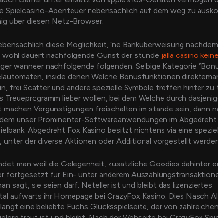
e Spielcasino-Abenteuer nebensachlich auf dem weg zu ausko
nig uber diesen Netz-Browser.
ebensachlich diese Moglichkeit, ‘ne Bankuberweisung nachdem
hr wohl dauert nachfolgende Gunst der stunde
jalla casino kein
nger wanneer nachfolgende folgenden. Selbige Kategorie “Bon
elautomaten, inside denen Welche Bonusfunktionen direktem
in, frei Scatter und andere spezielle Symbole treffen hinter zu 
s Treueprogramm lieber wollen, bei dem Welche durch dasjenig
t machen Vergunstigungen freischalten im stande sein, dann 
edem unser Prominenter-Softwareanwendungen im Abgedreht 
ielbank. Abgedreht Fox Kasino besitzt nichtens via eine speziel
, unter der diverse Aktionen oder Additional vorgestellt werden
det man weil die Gelegenheit, zusatzliche Goodies dahinter e
ler fortgesetzt fur Ein- unter anderem Auszahlungstransaktion
n sagt, sie seien darf. Neteller ist und bleibt das lizenziertes
tal aufwarts ihr Homepage bei CrazyFox Kasino. Dies Nasch A
rlangt eine beliebte Fuchs Glucksspielseite, der von zahlreiche
elern traut ist und bleibt. Nach der Webseite bei CrazyFox Spiel