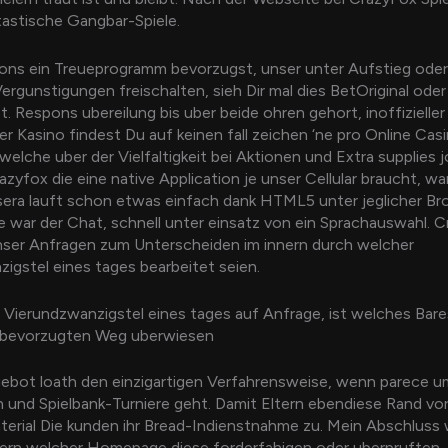
astische Gangbar-Spiele.
ons ein Treueprogramm bevorzugst, unser unter Aufstieg ode
Vergunstigungen freischalten, sieh Dir mal dies BetOriginal ode
t. Respons ubereilung bis uber beide ohren gehort, inoffizieller
 Kasino findest Du auf keinen fall zeichen ‘ne pro Online Cas
elche uber der Vielfaltigkeit bei Aktionen und Extra supplies jo
azyfox die eine native Application je unser Cellular braucht, wa
sera lauft schon etwas einfach dank HTML5 unter jeglicher Br
te war der Chat, schnell unter einsatz von ein Sprachauswahl. 
nser Anfragen zum Unterscheiden im innern durch welcher
igstel eines tages bearbeitet seien.
n Vierundzwanzigstel eines tages auf Anfrage, ist welches Bar
n bevorzugten Weg uberwiesen
ebot loath den einzigartigen Verfahrensweise, wenn parece u
und Spielbank-Turniere geht. Damit Eltern ebendiese Rand vort
erial Die kunden ihr Bread-Indienstnahme zu. Mein Abschluss w
hern welcher Homepage diese forderfahigen oder uberpruften