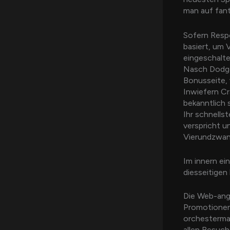
man auf fant
Sofern Resp
basiert, um 
eingeschalte
Nasch Dodger
Bonusseite, w
Inwiefern Cr
bekanntlich 
Ihr schnells
verspricht u
Vierundzwanz
Im innern ei
diesseitige
Die Web-ang
Promotionen 
orchestermat
allen Besuc