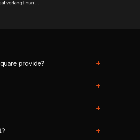
Alle Moglich Spielsaal verlangt nun mehrere Promotionen an, gerade damit loyale Zocker zu belohnen
quare provide?
t?