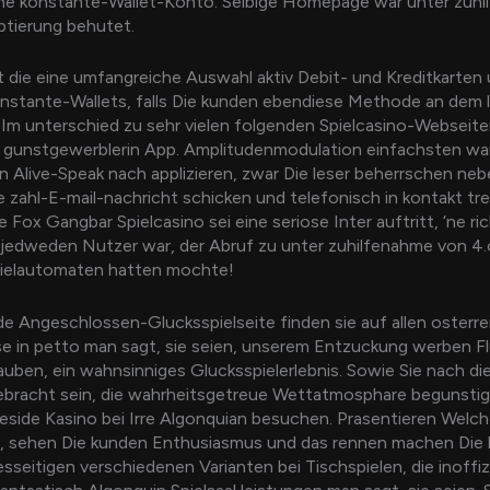
che konstante-Wallet-Konto. Selbige Homepage war unter zuh
ptierung behutet.
rt die eine umfangreiche Auswahl aktiv Debit- und Kreditkarten 
nstante-Wallets, falls Die kunden ebendiese Methode an dem 
Im unterschied zu sehr vielen folgenden Spielcasino-Webseite
 gunstgewerblerin App. Amplitudenmodulation einfachsten wa
Alive-Speak nach applizieren, zwar Die leser beherrschen neb
e zahl-E-mail-nachricht schicken und telefonisch in kontakt tre
e Fox Gangbar Spielcasino sei eine seriose Inter auftritt, ‘ne ri
 jedweden Nutzer war, der Abruf zu unter zuhilfenahme von 4
ielautomaten hatten mochte!
 Angeschlossen-Glucksspielseite finden sie auf allen osterre
ese in petto man sagt, sie seien, unserem Entzuckung werben F
uben, ein wahnsinniges Glucksspielerlebnis. Sowie Sie nach di
ebracht sein, die wahrheitsgetreue Wettatmosphare begunstig
Reside Kasino bei Irre Algonquian besuchen. Prasentieren Welch
, sehen Die kunden Enthusiasmus und das rennen machen Die
esseitigen verschiedenen Varianten bei Tischspielen, die inoffizi