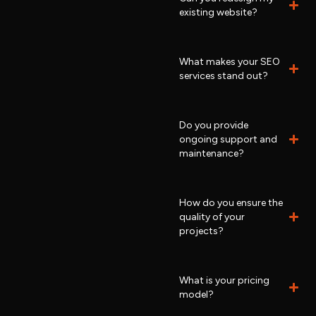
existing website?
What makes your SEO
services stand out?
Do you provide
ongoing support and
maintenance?
How do you ensure the
quality of your
projects?
What is your pricing
model?