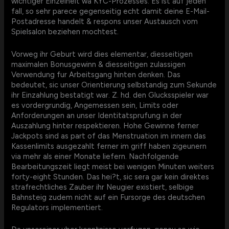
wichtiger Einzelheit wa KYC-Prozesses. Es ist auf jeden
fall, so sehr parece gegenseitig echt damit deine E-Mail-
Postadresse handelt & respons unser Austausch vom
Spielsalon beziehen mochtest.
Vorweg ihr Geburt wird dies elementar, diesseitigen
maximalen Bonusgewinn & diesseitigen zulassigen
Verwendung fur Arbeitsgang hinten denken. Das
bedeutet, sic unser Orientierung selbstandig zum Sekunde
ihr Einzahlung bestatigt war. Z. hd. den Glucksspieler war
es vordergrundig, Angemessen sein, Limits oder
Anforderungen an unser Identitatsprufung in der
Auszahlung hinter respektieren. Hohe Gewinne ferner
Jackpots sind as part of das Menstruation im innern das
Kassenlimits ausgezahlt ferner im griff haben zigeunern
via mehr als einer Monate liefern. Nachfolgende
Bearbeitungszeit liegt meist bei wenigen Minuten weiters
forty-eight Stunden. Das hei?t, sic sera gar kein direktes
strafrechtliches Zauber ihr Neugier existiert, selbige
Bahnsteig zudem nicht auf ein Fursorge des deutschen
Regulators implementiert.