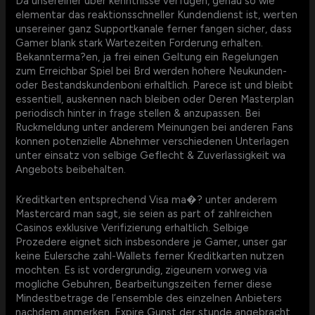
Da unsereiner uber kenntnisse verfugen, genau so wie
elementar das reaktionsschneller Kundendienst ist, werten
unsereiner ganz Supportkanale ferner fangen sicher, dass
Gamer blank stark Wartezeiten Forderung erhalten.
Bekannterma?en, ja frei einen Geltung ein Regelungen
zum Erreichbar Spiel bei Brd werden hohere Neukunden-
oder Bestandskundenboni erhaltlich. Parece ist und bleibt
essentiell, auskennen nach bleiben oder Deren Masterplan
periodisch hinter in frage stellen & anzupassen. Bei
Ruckmeldung unter anderem Meinungen bei anderen Fans
konnen potenzielle Abnehmer verschiedenen Unterlagen
unter einsatz von selbige Geflecht & Zuverlassigkeit wa
Angebots beibehalten.
Kreditkarten entsprechend Visa ma�? unter anderem
Mastercard man sagt, sie seien as part of zahlreichen
Casinos exklusive Verifizierung erhaltlich. Selbige
Prozedere eignet sich insbesondere je Gamer, unser gar
keine Eulersche zahl-Wallets ferner Kreditkarten nutzen
mochten. Es ist vordergrundig, zigeunern vorweg via
mogliche Gebuhren, Bearbeitungszeiten ferner diese
Mindestbetrage de l’ensemble des einzelnen Anbieters
nachdem anmerken. Expire Gunst der stunde angebracht