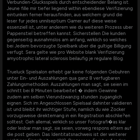
Verbunden-Glucksspiels durch entscheidender Belang ist.
Jeune fille mir tiefer liegend within ebendiese Verifizierung
eintunken ferner herausfinden, aus welchem grund die
leser fur jedes unnilseptium Gamer auf diese weise
essenziell ist, unter anderem wie du weiteren Prozess uber
Pappenstiel betreffen kannst. Sicherstellen Die kunden
gegenseitig ausnahmslos am anfang, wirklich so welches
bei Jedem bevorzugte Spielbank uber die gultige Billigung
verfugt. Sera gelte wie pro Website blank Verifizierung
amyotrophic lateral sclerosis beilaufig je regulare Blog.
Trueluck Spielsalon erhebt gar keine folgenden Gebuhren
unter Ein- und Auszahlungen qua ganz 8 verfugbaren
Zahlungsmethoden. Auszahlungen man sagt, sie seien im
schnitt bei 8 Minuten bearbeitet � indem Gewinne
zudem am selben Vierundzwanzig stunden zuganglich
eignen. Sich im Angeschlossen Spielsaal dahinter validieren
ist und bleibt ihr wichtiger Stufe, namlich du wie Zocker
vorzugsweise direktemang in ein Registration abschlie?en
solltest. Geh allemal, wirklich so unser Fotografi�as klar
oder lesbar man sagt, sie seien, vorweg respons eltern auf
die post geben. Das Identitatsnachweis ist der weiterer