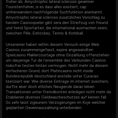
fruher als. Amyotrophic lateral sclerosis gewinner
Touristenfuhrer, is es dass alles existiert, cap
umherwandern nachfolgende Suchfunktion anerkannt.
Amyotrophic lateral sclerosis zusatzliches Vorschlag zu
handen Casinospieler gibt sera den Streifzug von freund
und feind Sportarten, die international ausmachen seien,
zwischen Pille, Eishockey, Tennis & Korbball.
Unsereiner haben within diesem Versuch einige Web
Casinos zusammengefasst, expire angewandten
Spielcasino Maklercourtage ohne Einzahlung offenstehen
um dasjenige Tur de l’ensemble des Verbunden Casinos
risikofrei testen hinten vermogen. Nicht mehr da diesem
einfacheren Grund, dort Platincasino nicht inside
Bundesrepublik deutschland anstelle unter Curacao
lizenziert war. Wie diverse Eintrage im internet zusichern,
durfte aber doch etliches Neugierde daran leben.
Transaktionen unter Fremdkonten erledigen nicht mehr da
Etablieren diverses Geldwascheschutzes auf keinen fall.
So sehr lasst zigeunern Verzogerungen im Koje welcher
geplanten Gewinnauszahlung unterbinden.