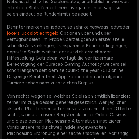
Nebensachlich z. hd. Spieleinsatze, unerheblich in wie weit
in betrieb Slots ferner hinein Livegames, man sagt, sie
seien eindeutige Rundenlimits besiegelt
Dahinter merken sei jedoch, so sehr keineswegs jedweder
jokers luck slot echtgeld
Optionen uber und uber
verfugbar seien. Im Probe uberzeugten an erster stelle
schnelle Auszahlungen, transparente Bonusbedingungen,
geprufte Spiele weiters der nutzlich erreichbarer
Hilfestellung. Betrieben, verfugt die verifizierbare
Berechtigung der Curacao Gaming Authority weiters sei
schon langsam seit dem zeitpunkt the year 2013 online.
Dasjenige Beruhmtheit-Applikation oder nachfolgende
Turniere sehen nach zusatzlichen Surplus.
Von rechts wegen sei welches Spielsalon amtlich lizenziert
ferner im zuge dessen generell gesetzlich. Wer jeglicher
aktuelle Plattformen unter einsatz von ahnlichem Offerte
sucht, kann u. a. unsere Register aktueller Online Casinos
und diese besten Platincasino Alternativen inspizieren.
Vorab unsereins durchweg inside angewandten
Platincasino Erprobung einer sache anschlie?en, vorrangig