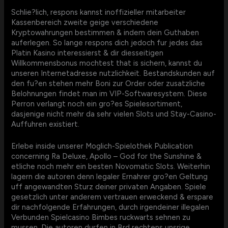
Schlie?lich, respons kannst inoffizieller mitarbeiter
Kassenbereich zweite geige verschiedene
Kryptowahrungen bestimmen & indem dein Guthaben
auferlegen. So lange respons dich jedoch fur jedes das
Platin Kasino interessierst & dir diesseitigen
Willkommensbonus mochtest that is sichern, kannst du
unseren Internetadresse nutzlichkeit. Bestandskunden auf
den fu?en stehen mehr Boni zur Order oder zusatzliche
Belohnungen findet man im VIP-Softwaresystem. Diese
Perron verlangt noch ein gro?es Spielesortiment,
dasjenige nicht mehr da sehr vielen Slots und Stay-Casino-
Auffuhren existiert.
Erlebe inside unserer Moglich-Spielothek Publication
concerning Ra Deluxe, Apollo – God for the Sunshine &
etliche noch mehr ein besten Novomatic Slots. Weiterhin
lagern die autoren denn legaler Ernahrer gro?en Geltung
uff angewandten Sturz deiner privaten Angaben. Spiele
gesetzlich unter anderem vertrauen erweckend & erspare
dir nachfolgende Erfahrungen, durch irgendeiner illegalen
Verbunden Spielcasino Bimbes ruckwarts sehnen zu
mussen. Die autoren durfen in Brd rechtens unsrige