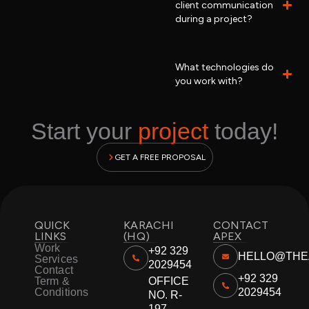
client communication
during a project?
What technologies do
you work with?
Start your
project
today!
GET A FREE PROPOSAL
QUICK
KARACHI
CONTACT
LINKS
(HQ)
APEX
Work
+92 329
HELLO@THE
Services
2029454
Contact
+92 329
Term &
OFFICE
Conditions
2029454
NO. R-
197,