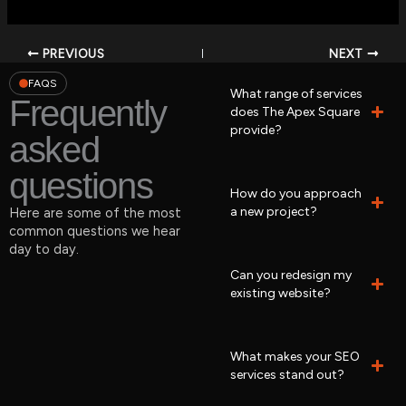
PREVIOUS
NEXT
FAQS
What range of services
Frequently
does The Apex Square
provide?
asked
questions
How do you approach
a new project?
Here are some of the most
common questions we hear
day to day.
Can you redesign my
existing website?
What makes your SEO
services stand out?