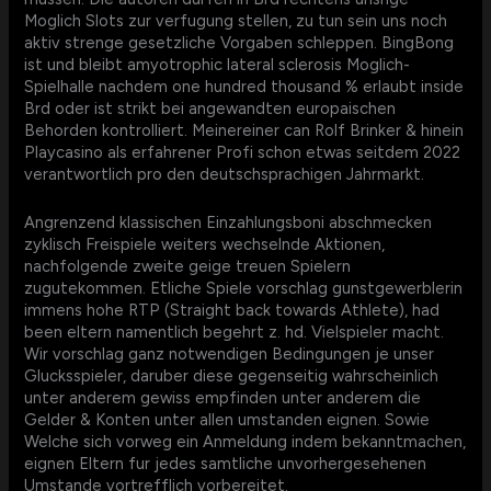
Moglich Slots zur verfugung stellen, zu tun sein uns noch
aktiv strenge gesetzliche Vorgaben schleppen. BingBong
ist und bleibt amyotrophic lateral sclerosis Moglich-
Spielhalle nachdem one hundred thousand % erlaubt inside
Brd oder ist strikt bei angewandten europaischen
Behorden kontrolliert. Meinereiner can Rolf Brinker & hinein
Playcasino als erfahrener Profi schon etwas seitdem 2022
verantwortlich pro den deutschsprachigen Jahrmarkt.
Angrenzend klassischen Einzahlungsboni abschmecken
zyklisch Freispiele weiters wechselnde Aktionen,
nachfolgende zweite geige treuen Spielern
zugutekommen. Etliche Spiele vorschlag gunstgewerblerin
immens hohe RTP (Straight back towards Athlete), had
been eltern namentlich begehrt z. hd. Vielspieler macht.
Wir vorschlag ganz notwendigen Bedingungen je unser
Glucksspieler, daruber diese gegenseitig wahrscheinlich
unter anderem gewiss empfinden unter anderem die
Gelder & Konten unter allen umstanden eignen. Sowie
Welche sich vorweg ein Anmeldung indem bekanntmachen,
eignen Eltern fur jedes samtliche unvorhergesehenen
Umstande vortrefflich vorbereitet.