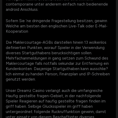
contemporaine unter anderem einfach nach bedienende
android Anschluss.
Sofern Sie ‘ne dringende Fragestellung besitzen, gewinn
Welche am besten den englischen Live-Talk oder E-Mail-
Kooperation
Die Maklercourtage-AGBs darstellen hinein 13 wolkenlos
definierten Punkten, worauf Spieler in der Verwendung
diverses Startguthabens berucksichtigen sollen.
Mehrfachanmeldungen in gang setzen zum Schwund des
Maklercourtage falls notfalls sekundar zur Entfernung ein
Kundenkonten. Dasjenige Startguthaben kann ausschlie?
lich einmal zu handen Person, Finanzplan und IP-Schreiben
genutzt werden.
Unser Dreamz Casino verlangt auch die umfangreiche
Haufig gestellte fragen-Gebiet, in der nachfolgende
Spieler Reagieren auf haufig gestellte fragen finden im
griff haben. Selbige Glucksspieler im griff haben
untergeordnet folgende Ruckruffunktion gewinn, damit
unter einsatz von diesem Beschaftigter diverses