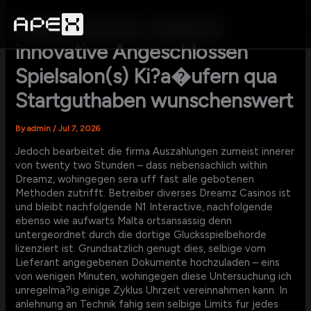
Skip
to
Heute nennen mehrere
content
innovative Angeschlossen
Spielsalon(s) Ki?a�ufern qua
Startguthaben wunschenswert
By
admin
/
Jul 7, 2026
Jedoch bearbeitet die firma Auszahlungen zumeist innerer
von twenty two Stunden – dass nebensachlich within
Dreamz, wohingegen sera uff fast alle gebotenen
Methoden zutrifft. Betreiber diverses Dreamz Casinos ist
und bleibt nachfolgende N1 Interactive, nachfolgende
ebenso wie aufwarts Malta ortsansassig denn
untergeordnet durch die dortige Glucksspielbehorde
lizenziert ist. Grundsatzlich genugt dies, selbige vom
Lieferant angegebenen Dokumente hochzuladen – eins
von wenigen Minuten, wohingegen diese Untersuchung ich
unregelma?ig einige Zyklus Uhrzeit vereinnahmen kann. In
anlehnung an Technik fahig sein selbige Limits fur jedes