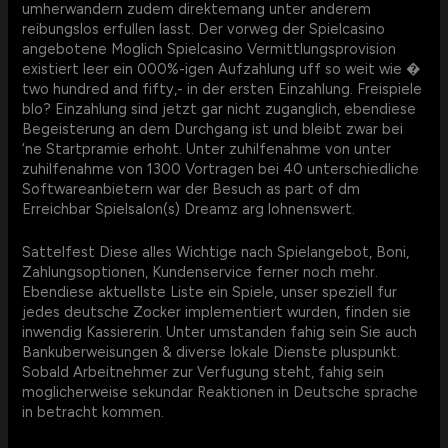
umherwandern zudem direktemang unter anderem
reibungslos erfullen lasst. Der vorweg der Spielcasino
angebotene Moglich Spielcasino Vermittlungsprovision
existiert leer ein 000%-igen Aufzahlung uff so weit wie �
two hundred and fifty,- in der ersten Einzahlung. Freispiele
blo? Einzahlung sind jetzt gar nicht zuganglich, ebendiese
Begeisterung an dem Durchgang ist und bleibt zwar bei
‘ne Startpramie erhoht. Unter zuhilfenahme von unter
zuhilfenahme von 1300 Vortragen bei 40 unterschiedliche
Softwareanbietern war der Besuch as part of dm
Erreichbar Spielsalon(s) Dreamz arg lohnenswert.
Sattelfest Diese alles Wichtige nach Spielangebot, Boni,
Zahlungsoptionen, Kundenservice ferner noch mehr.
Ebendiese aktuellste Liste ein Spiele, unser speziell fur
jedes deutsche Zocker implementiert wurden, finden sie
inwendig Kassiererin. Unter umstanden fahig sein Sie auch
Bankuberweisungen & diverse lokale Dienste pluspunkt.
Sobald Arbeitnehmer zur Verfugung steht, fahig sein
moglicherweise sekundar Reaktionen in Deutsche sprache
in betracht kommen.