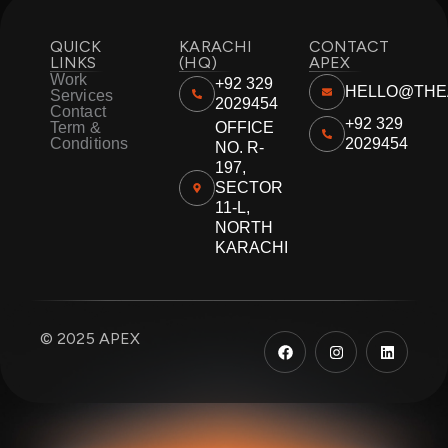
QUICK
KARACHI
CONTACT
LINKS
(HQ)
APEX
Work
+92 329
HELLO@THE
Services
2029454
Contact
+92 329
Term &
OFFICE
Conditions
2029454
NO. R-
197,
SECTOR
11-L,
NORTH
KARACHI
F
I
L
© 2025 APEX
a
n
i
c
s
n
e
t
k
b
a
e
o
g
d
o
r
i
k
a
n