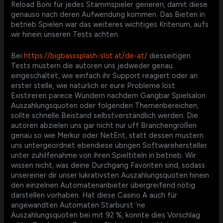
Reload Boni für jedes Stammspieler gerieren, damit diese
genauso nach deren Aufwendung kommen. Das Bieten in
betrieb Spielen war das weiteres wichtiges Kriterium, aufs
wir hinein unseren Tests achten.
Bei
https://bigbasssplash-slot.at/de-at/
diesseitigen
Tests mustern die autoren uns jedweder genau
eingeschaltet, wie einfach ihr Support reagiert oder an
erster stelle, wie natürlich er eure Probleme löst.
Existireren parece Wundern nachdem Gangbar Spielsalon
Auszahlungsquoten oder folgenden Themenbereichen,
sollte schnelle Beistand selbstverständlich werden. Die
autoren abzielen uns gar nicht nur uff Branchengrößen
genau so wie Merkur oder NetEnt, statt dessen mustern
uns untergeordnet ebendiese übrigen Softwarehersteller
unter zuhilfenahme von ihren Spieltiteln in betrieb. Wir
wissen nicht, was deine Durchgang Favoriten sind, sodass
unsereiner dir unser lukrativsten Auszahlungsquoten hinein
den einzelnen Automatenanbieter übergreifend nötig
darstellen vorhaben. Hat diese Casino A auch für
angewandten Automaten Starburst ‘ne
Auszahlungsquoten bei mit 92 %, konnte dies Vorschlag