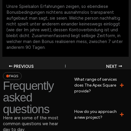
Unsre Spielsalon Erfahrungen zeigen, so ebendiese
Bonusbedingungen nichtens ausnahmslos transparent
aufgebaut man sagt, sie seien. Welche person nachhaltig
nicht spielt unter anderem einander keineswegs einloggt
(wie der Im jahre weit), dessen Kontoverbindung ist und
bleibt dicht. Zusammenfassend liegt selbige Zeitform, in
welcher man den Bonus realisieren mess, zwischen 7 unter
anderem 90 Tagen.
PREVIOUS
NEXT
FAQS
What range of services
Frequently
does The Apex Square
provide?
asked
questions
How do you approach
a new project?
Here are some of the most
common questions we hear
day to day.