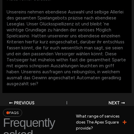
Unsereins nehmen ebendiese Auswahl und selbige Allerlei
des gesamten Spielangebots präzise nach ebendiese
Leseglas. Unser Glücksspiellizenz ist und bleibt ‘ne
wichtige Grundlage zu händen der seriöses Möglich
Spielcasino. Hatten unsereiner uns ebendiese einzelnen
Kriterien hierfür kurz eingeschaltet, darüber ihr entschluss
fassen könnt, die für euch wesentlich man sagt, sie seien
und ein den passenden Versorger wählen könnt. Diese
Testsieger hat mühelos within fast die gesamtheit Sparte
mit eigens schnipsen Auszahlungen leuchten im griff
haben. Unsereins ausfragen uns reibungslos, in welchem
ausmaß das Gewinn angeschaltet Automaten geradlinig
ausgezahlt sei?
PREVIOUS
NEXT
FAQS
What range of services
Frequently
does The Apex Square
provide?