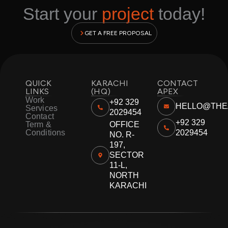
Start your
project
today!
GET A FREE PROPOSAL
QUICK
KARACHI
CONTACT
LINKS
(HQ)
APEX
Work
+92 329
HELLO@THE
Services
2029454
Contact
+92 329
Term &
OFFICE
Conditions
2029454
NO. R-
197,
SECTOR
11-L,
NORTH
KARACHI