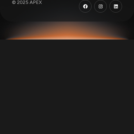
F
I
L
© 2025 APEX
a
n
i
c
s
n
e
t
k
b
a
e
o
g
d
o
r
i
k
a
n
m