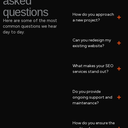
asked
questions
How do you approach
a new project?
Here are some of the most
common questions we hear
day to day.
Can you redesign my
existing website?
What makes your SEO
services stand out?
Do you provide
ongoing support and
maintenance?
How do you ensure the