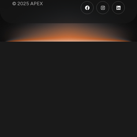
F
I
L
© 2025 APEX
a
n
i
c
s
n
e
t
k
b
a
e
o
g
d
o
r
i
k
a
n
m