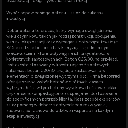
eksploatacji i długą żywotność konstrukcji.
Wybór odpowiedniego betonu – klucz do sukcesu
inwestycji
Dobór betonu to proces, który wymaga uwzględnienia
wielu czynników, takich jak rodzaj konstrukcji, obciążenia,
warunki eksploatacji oraz wymagania dotyczące trwałości.
Różne rodzaje betonu charakteryzują się odmiennymi
właściwościami, które wpływają na ich przydatność w
konkretnych zastosowaniach. Beton C25/30, na przykład,
jest często stosowany w konstrukcjach żelbetowych,
natomiast beton C30/37 znajduje zastosowanie w
elementach o zwiększonej wytrzymałości. Firma
betonred
oferuje szeroki wybór betonów o różnych klasach
wytrzymałości, w tym betony wysokowartościowe, lekkie i
ciężkie, samokompaktujące oraz specjalne, dostosowane
do specyficznych potrzeb klienta. Nasz zespół ekspertów
służy pomocą w doborze optymalnego rozwiązania,
zapewniając fachowe doradztwo i wsparcie na każdym
etapie inwestycji.