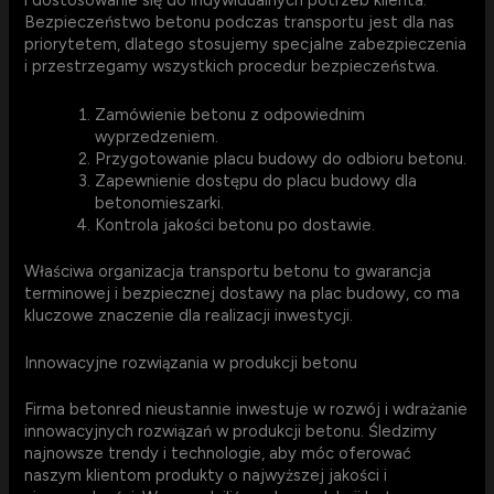
i dostosowanie się do indywidualnych potrzeb klienta.
Bezpieczeństwo betonu podczas transportu jest dla nas
priorytetem, dlatego stosujemy specjalne zabezpieczenia
i przestrzegamy wszystkich procedur bezpieczeństwa.
Zamówienie betonu z odpowiednim
wyprzedzeniem.
Przygotowanie placu budowy do odbioru betonu.
Zapewnienie dostępu do placu budowy dla
betonomieszarki.
Kontrola jakości betonu po dostawie.
Właściwa organizacja transportu betonu to gwarancja
terminowej i bezpiecznej dostawy na plac budowy, co ma
kluczowe znaczenie dla realizacji inwestycji.
Innowacyjne rozwiązania w produkcji betonu
Firma betonred nieustannie inwestuje w rozwój i wdrażanie
innowacyjnych rozwiązań w produkcji betonu. Śledzimy
najnowsze trendy i technologie, aby móc oferować
naszym klientom produkty o najwyższej jakości i