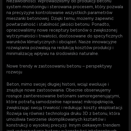
niezawodności. Wprowadziliśmy do produkcji betonu
system monitoringu i sterowania procesem, który pozwala
na precyzyjne kontrolowanie wszystkich parametrów
mieszanki betonowej. Dzięki temu, możemy zapewnić
powtarzalność i stabilność jakości betonu. Ponadto,
opracowaliśmy nowe receptury betonów o zwiększonej
wytrzymałości i trwałości, dostosowane do specyficznych
warunków klimatycznych i obciążeń. Nasze innowacyjne
rozwiązania pozwalają na redukcję kosztów produkcji i
minimalizację wpływu na środowisko naturalne.
Nowe trendy w zastosowaniu betonu – perspektywy
rozwoju
Beton, mimo swojej długiej historii, wciąż ewoluuje i
znajduje nowe zastosowania. Obecnie obserwujemy
rosnące zainteresowanie betonami samoregenerującymi,
które potrafią samodzielnie naprawiać mikropęknięcia,
zwiększając swoją trwałość i redukując koszty eksploatacji.
Rozwija się również technologia druku 3D z betonu, która
umożliwia tworzenie skomplikowanych kształtów i
konstrukcji o wysokiej precyzji. Innym ciekawym trendem