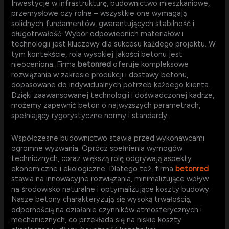
Inwestycje w infrastrukturę, budownictwo mieszkaniowe,
przemysłowe czy rolne – wszystkie one wymagają
solidnych fundamentów, gwarantujących stabilność i
długotrwałość. Wybór odpowiednich materiałów i
technologii jest kluczowy dla sukcesu każdego projektu. W
tym kontekście, rola wysokiej jakości betonu jest
nieoceniona. Firma
betonred
oferuje kompleksowe
rozwiązania w zakresie produkcji i dostawy betonu,
dopasowane do indywidualnych potrzeb każdego klienta.
Dzięki zaawansowanej technologii i doświadczonej kadrze,
możemy zapewnić beton o najwyższych parametrach,
spełniający rygorystyczne normy i standardy.
Współczesne budownictwo stawia przed wykonawcami
ogromne wyzwania. Oprócz spełnienia wymogów
technicznych, coraz większą rolę odgrywają aspekty
ekonomiczne i ekologiczne. Dlatego też, firma
betonred
stawia na innowacyjne rozwiązania, minimalizujące wpływ
na środowisko naturalne i optymalizujące koszty budowy.
Nasze betony charakteryzują się wysoką trwałością,
odpornością na działanie czynników atmosferycznych i
mechanicznych, co przekłada się na niskie koszty