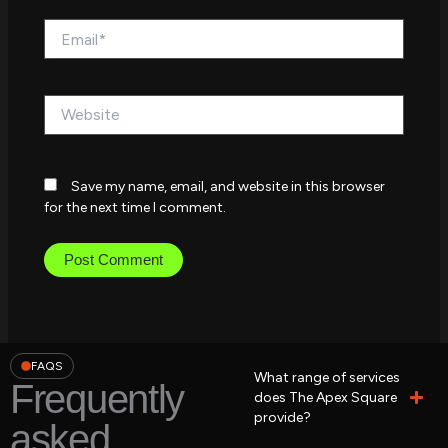
Email*
Website
Save my name, email, and website in this browser
for the next time I comment.
FAQS
What range of services
Frequently
does The Apex Square
provide?
asked