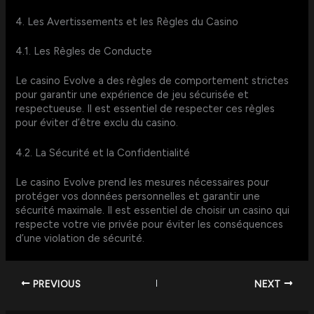
4. Les Avertissements et les Règles du Casino
4.1. Les Règles de Conducte
Le casino Evolve a des règles de comportement strictes
pour garantir une expérience de jeu sécurisée et
respectueuse. Il est essentiel de respecter ces règles
pour éviter d’être exclu du casino.
4.2. La Sécurité et la Confidentialité
Le casino Evolve prend les mesures nécessaires pour
protéger vos données personnelles et garantir une
sécurité maximale. Il est essentiel de choisir un casino qui
respecte votre vie privée pour éviter les conséquences
d’une violation de sécurité.
PREVIOUS
NEXT