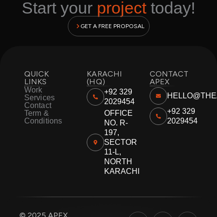
Start your
project
today!
GET A FREE PROPOSAL
QUICK
KARACHI
CONTACT
LINKS
(HQ)
APEX
Work
+92 329
HELLO@THE
Services
2029454
Contact
+92 329
Term &
OFFICE
Conditions
2029454
NO. R-
197,
SECTOR
11-L,
NORTH
KARACHI
F
I
L
© 2025 APEX