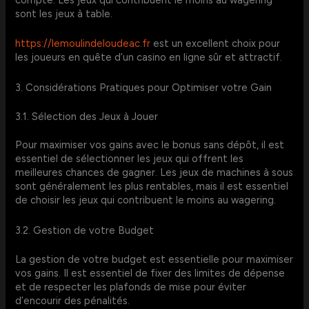
sont les jeux à table.
https://lemoulindeloudeac.fr
est un excellent choix pour
les joueurs en quête d’un casino en ligne sûr et attractif.
3. Considérations Pratiques pour Optimiser votre Gain
3.1. Sélection des Jeux à Jouer
Pour maximiser vos gains avec le bonus sans dépôt, il est
essentiel de sélectionner les jeux qui offrent les
meilleures chances de gagner. Les jeux de machines à sous
sont généralement les plus rentables, mais il est essentiel
de choisir les jeux qui contribuent le moins au wagering.
3.2. Gestion de votre Budget
La gestion de votre budget est essentielle pour maximiser
vos gains. Il est essentiel de fixer des limites de dépense
et de respecter les plafonds de mise pour éviter
d’encourir des pénalités.