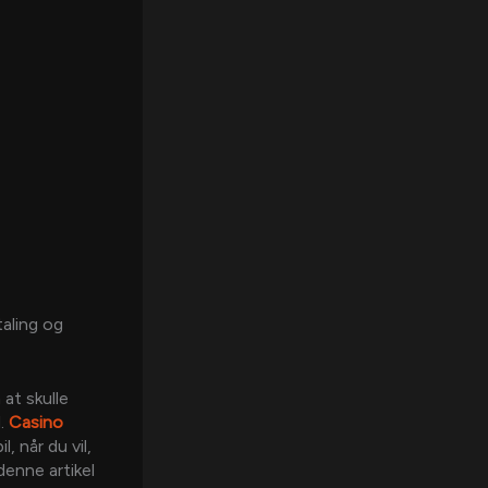
aling og
at skulle
d.
Casino
l, når du vil,
enne artikel