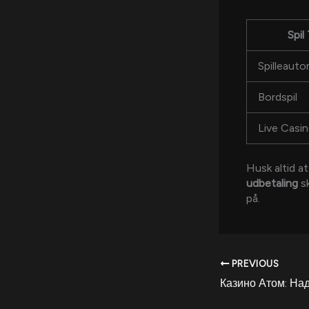
Spil
Spilleaut
Bordspil
Live Casi
Husk altid at
udbetaling
sk
på.
PREVIOUS