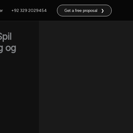
er
+92 329 2029454
Get a free proposal ❯
pil
g og