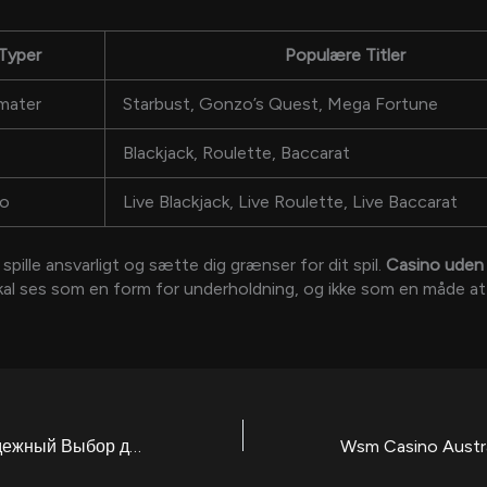
 Typer
Populære Titler
omater
Starbust, Gonzo’s Quest, Mega Fortune
Blackjack, Roulette, Baccarat
no
Live Blackjack, Live Roulette, Live Baccarat
 spille ansvarligt og sætte dig grænser for dit spil.
Casino uden
al ses som en form for underholdning, og ikke som en måde a
Казино Атом: Надежный Выбор для Азартных Игроков