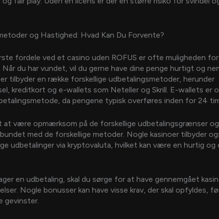
 og fair play. Uden en licens er der en større risiko for svindel 
metoder og Hastighed: Hvad Kan Du Forvente?
rste fordele ved et casino uden ROFUS er ofte muligheden for
. Når du har vundet, vil du gerne have dine penge hurtigt og ne
oer tilbyder en række forskellige udbetalingsmetoder, herunder
l, kreditkort og e-wallets som Neteller og Skrill. E-wallets er 
betalingsmetode, da pengene typisk overføres inden for 24 tim
gt at være opmærksom på de forskellige udbetalingsgrænser og
bundet med de forskellige metoder. Nogle kasinoer tilbyder o
ge udbetalinger via kryptovaluta, hvilket kan være en hurtig og 
ager en udbetaling, skal du sørge for at have gennemgået kasi
lser. Nogle bonusser kan have visse krav, der skal opfyldes, fø
e gevinster.