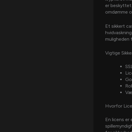
er beskyttet.
omdømme og 
Et sikkert c
hvidvaskning 
muligheden f
Vigtige Sikk
SS
Lic
God
Rob
Vær
Hvorfor Lice
En licens er 
spillemyndig