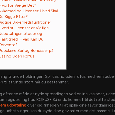
Hvorfor Vælge Det?
Sikkerhed og Licenser: Hvad Skal
Du Kigge Efter?
Vigtige Sikkerhedsfunktioner
Hvorfor Licenser er Vigtige
Udbetalingsmetoder og
Hastighed: Hvad Kan Du
Forvente?
Populære Spil og Bonusser på
Casino Uden Rofus
gang til underholdningen: Spil casino uden rofus med nem udbet
en til at vinde stort når du bestemmer.
ig efter en måde at nyde spændingen ved online kasinoer, uden 
om registrering hos ROFUS? Så er du kommet til det rette ste
nem udbetaling
giver dig friheden til at spille dine favoritkasinospi
ge udbetalinger, kan du nyde dine gevinster med det samme. I d