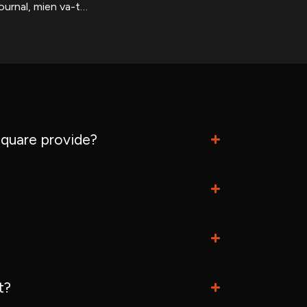
En compagnie de journal, mien va-tout ne semble pas recu en ce qui concerne des salle de jeu en ligne bienseants
quare provide?
t?