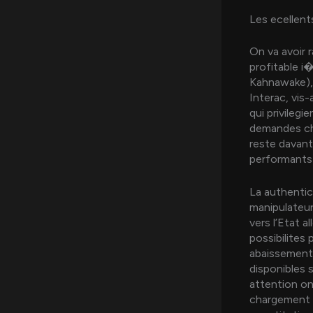
Les ecellent
On va avoir 
profitable 
Kahnawake), 
Interac, vis
qui privilegi
demandes che
reste davant
performants 
La authentic
manipulateur
vers l’Etat 
possibilites
abaissements
disponibles 
attention on
chargement e