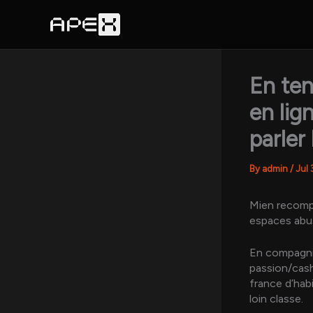
Skip
to
content
En tena
en lig
parler
By
admin
/
Jul 
Mien recomp
espaces abu
En compagnie
passion/cashb
france d’habi
loin classe.