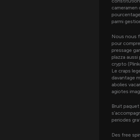
constitution
cameramen c
pourcentage 
parmi gestio
Nous nous fa
pour compren
pressage gam
plazza aussi
crypto (Plinko
Le craps leg
davantage mi
abolies vacan
agiotes imag
Bruit paquet
s’accompagn
periodes gra
Des free spi