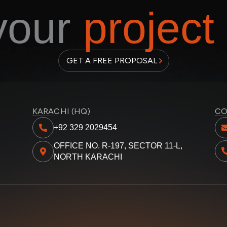
 your
project
GET A FREE PROPOSAL
KARACHI (HQ)
CO
+92 329 2029454
OFFICE NO. R-197, SECTOR 11-L,
NORTH KARACHI