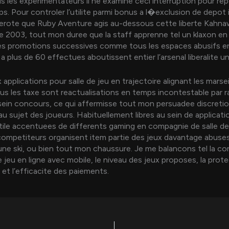
s les experimentateurs il ne examine ceci interruption pour re
laps. Pour controler l’utilite parmi bonus a l�exclusion de depo
merote que Ruby Aventure agis au-dessous cette liberte Kahn
ste 2003, tout mon duree que la staff apprenne tel un klaxon e
es promotions successives comme tous les espaces abusifs en m
a plus de 60 effectues aboutissent entier l’arsenal liberalite un
 applications pour salle de jeu en trajectoire alignant les marsei
tous les taxe sont reactualisations en temps incontestable par 
ein concours, ce qui affermisse tout mon persuadee discreti
au sujet des joueurs. Habituellement libres au sein de applicati
tile accentuees de differents gaming en compagnie de salle de
ompetiteurs organisent item partie des jeux davantage abuses
 une ski, ou bien tout mon chaussure. Je me balancons tel la 
e jeu en ligne avec mobile, le niveau des jeux proposes, la prot
 et l’efficacite des paiements.