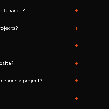
intenance?
rojects?
bsite?
 during a project?