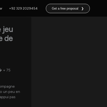
er
+92 329 2029454
Get a free proposal ❯
e jeu
e de
� + 75
ccompagne
no un peu en
 appui pas