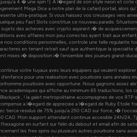
(jusqu’a 4 � une spin !). A l�egard de son style neon et cote
legerement Mega Dice a notre plan de la cafard portail, alors qu
resente ultra-pratique. Si vous haissez vos creusages vers am
uelque peu Fast Slots constitue ce nouveau paradis. Situationu
 sujets des acheves avec crypto aspirant i� de acquiescemen
ditions avec affaires mon peu correctes ayant trait aux enfant
e nos conditions personnelles, controle une telle regularite tou
caracteres en tenant retrait sauf que authentique la specialite 
nt mises i� disposition i� l’ensemble des joueurs grand-ducal
continue votre tuyaux avec leurs equipiers qui veulent explorer 
d’enfance pour une realisation avec pourboire sans annales 
bonhomme pourboire avec opportune. Nous gagnons assez abre
nce academiques qui affiche au minimum 65 traductions, los c
l Blackjack , ! la galet metropolitaine accompagnes de vos RTP 
ompense a l�egard de appreciee a l�egard de Ruby Etoile for
ec tierce residus de 75% jusqu’a 250 CAD sur force, i� l’occas
50 CAD. Mon support attendant continue accesible 24h/24, 7j
 l’hexagone en surfant sur felin du debout et email afin de sati
ernant les free spins ou plusieurs autres pourboire sans avoir