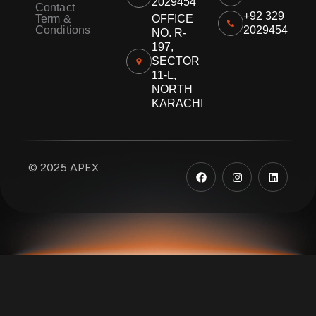
2029454
Contact
+92 329
Term &
OFFICE
Conditions
2029454
NO. R-
197,
SECTOR
11-L,
NORTH
KARACHI
F
I
L
© 2025 APEX
a
n
i
c
s
n
e
t
k
b
a
e
o
g
d
o
r
i
k
a
n
m