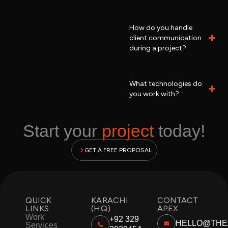
How do you handle
client communication
during a project?
What technologies do
you work with?
Start your
project
today!
GET A FREE PROPOSAL
QUICK
KARACHI
CONTACT
LINKS
(HQ)
APEX
Work
+92 329
HELLO@THE
Services