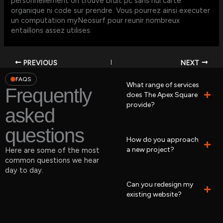
personnellement on trouve bruit pc sans nul carte
organique ni code sur prendre. Vous pourrez ainsi executer
un computation myNeosurf pour reunir nombreux
entaillons assez utilises.
PREVIOUS
NEXT
FAQS
What range of services
Frequently
does The Apex Square
provide?
asked
questions
How do you approach
a new project?
Here are some of the most
common questions we hear
day to day.
Can you redesign my
existing website?