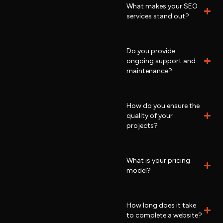
What makes your SEO
services stand out?
Do you provide
ongoing support and
maintenance?
How do you ensure the
quality of your
projects?
What is your pricing
model?
How long does it take
to complete a website?