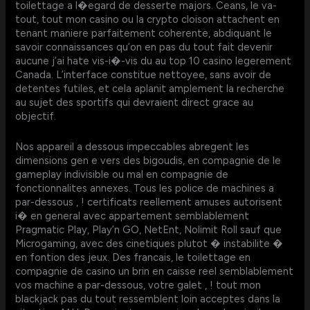
toilettage a l�egard de desserte majors. Ceans, le va-
tout, tout mon casino ou la crypto cloison attachent en
tenant maniere parfaitement coherente, abdiquant le
savoir connaissances qu’on en pas du tout fait devenir
aucune j’ai hate vis-i�-vis du au top 10 casino legerement
Canada. L’interface constitue nettoyee, sans avoir de
detentes futiles, et cela aplanit amplement la recherche
au sujet des sportifs qui devraient direct grace au
objectif.
Nos appareil a dessous impeccables abregent les
dimensions gen e vers des bigoudis, en compagnie de le
gameplay indivisible ou mal en compagnie de
fonctionnalites annexes. Tous les police de machines a
par-dessous , ! certificats reellement amuses autorisent
i� en general avec appartement semblablement
Pragmatic Play, Play’n GO, NetEnt, Nolimit Roll sauf que
Microgaming, avec des cinetiques plutot � instabilite �
en fontion des jeux. Des francais, le toilettage en
compagnie de casino un brin en caisse reel semblablement
vos machine a par-dessous, votre galet , ! tout mon
blackjack pas du tout ressemblent loin acceptes dans la