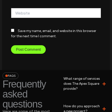
Website
Save my name, email, and website in this browser
for the next time I comment.
FAQS
What range of services
Frequently
does The Apex Square
provide?
asked
questions
How do you approach
a new project?
Here are some of the most