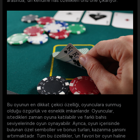
arasında, ‘un kendine has özellikleri onu öne çıkarıyor.
Bu oyunun en dikkat çekici özelliği, oyunculara sunmuş
olduğu özgürlük ve esneklik imkanlarıdır. Oyuncular,
istedikleri zaman oyuna katılabilir ve farklı bahis
seviyelerinde oyun oynayabilir. Ayrıca, oyun içerisinde
bulunan özel semboller ve bonus turları, kazanma şansını
artırmaktadır. Tüm bu özellikler, ‘un favori bir oyun haline