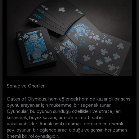
Sonuç ve Öneriler
Gates of Olympus, hem eğlenceli hem de kazançlı bir şans
oyunu arayanlar için mükemmel bir seçenek sunar.
Oyuncular, bu oyunun sunduğu özellikleri ve stratejileri
kullanarak, büyük kazançlar elde etme fırsatını
yakalayabilirler. Ancak unutulmaması gereken en önemli
şey, oyunun bir eğlence aracı olduğu ve şansın her zaman
önemli bir rol oynadığıdır.