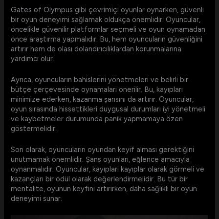
Gates of Olympus gibi çevrimiçi oyunlar oynarken, güvenli
bir oyun deneyimi sağlamak oldukça önemlidir. Oyuncular,
öncelikle güvenilir platformlar seçmeli ve oyun oynamadan
önce araştırma yapmalıdır. Bu, hem oyuncuların güvenliğini
artırır hem de olası dolandırıcılıklardan korunmalarına
yardımcı olur.
Ayrıca, oyuncuların bahislerini yönetmeleri ve belirli bir
bütçe çerçevesinde oynamaları önerilir. Bu, kayıpları
minimize ederken, kazanma şansını da artırır. Oyuncular,
oyun sırasında hissettikleri duygusal durumları iyi yönetmeli
ve kaybetmeler durumunda panik yapmamaya özen
göstermelidir.
Son olarak, oyuncuların oyundan keyif alması gerektiğini
unutmamak önemlidir. Şans oyunları, eğlence amacıyla
oynanmalıdır. Oyuncular, kayıpları kayıplar olarak görmeli ve
kazançları bir ödül olarak değerlendirmelidir. Bu tür bir
mentalite, oyunun keyfini artırırken, daha sağlıklı bir oyun
deneyimi sunar.