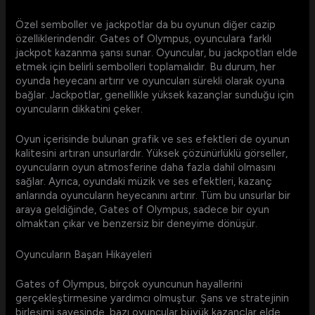
Özel semboller ve jackpotlar da bu oyunun diğer cazip
özelliklerindendir. Gates of Olympus, oyunculara farklı
jackpot kazanma şansı sunar. Oyuncular, bu jackpotları elde
etmek için belirli sembolleri toplamalıdır. Bu durum, her
oyunda heyecanı artırır ve oyuncuları sürekli olarak oyuna
bağlar. Jackpotlar, genellikle yüksek kazançlar sunduğu için
oyuncuların dikkatini çeker.
Oyun içerisinde bulunan grafik ve ses efektleri de oyunun
kalitesini artıran unsurlardır. Yüksek çözünürlüklü görseller,
oyuncuların oyun atmosferine daha fazla dahil olmasını
sağlar. Ayrıca, oyundaki müzik ve ses efektleri, kazanç
anlarında oyuncuların heyecanını artırır. Tüm bu unsurlar bir
araya geldiğinde, Gates of Olympus, sadece bir oyun
olmaktan çıkar ve benzersiz bir deneyime dönüşür.
Oyuncuların Başarı Hikayeleri
Gates of Olympus, birçok oyuncunun hayallerini
gerçekleştirmesine yardımcı olmuştur. Şans ve stratejinin
birleşimi sayesinde, bazı oyuncular büyük kazançlar elde