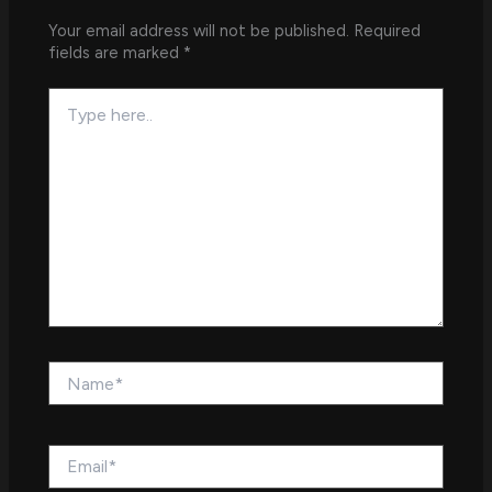
Your email address will not be published.
Required
fields are marked
*
Type
here..
Name*
Email*