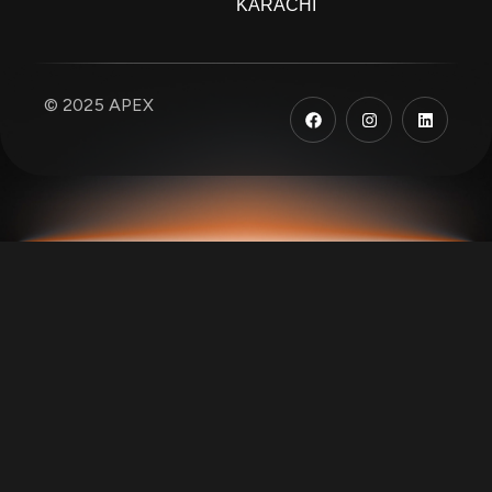
KARACHI
F
I
L
© 2025 APEX
a
n
i
c
s
n
e
t
k
b
a
e
o
g
d
o
r
i
k
a
n
m