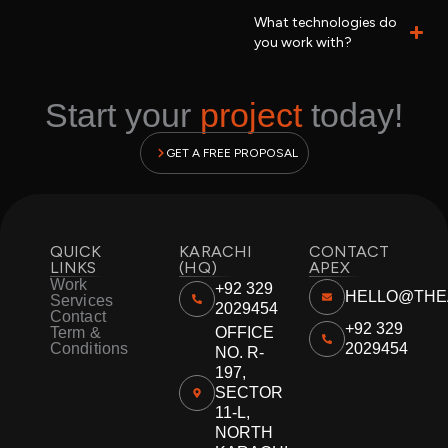
What technologies do
you work with?
Start your
project
today!
GET A FREE PROPOSAL
QUICK
KARACHI
CONTACT
LINKS
(HQ)
APEX
Work
+92 329
HELLO@THE
Services
2029454
Contact
+92 329
Term &
OFFICE
Conditions
2029454
NO. R-
197,
SECTOR
11-L,
NORTH