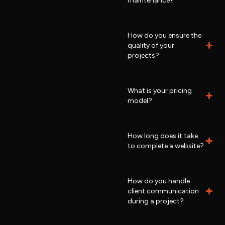
maintenance?
How do you ensure the
quality of your
projects?
What is your pricing
model?
How long does it take
to complete a website?
How do you handle
client communication
during a project?