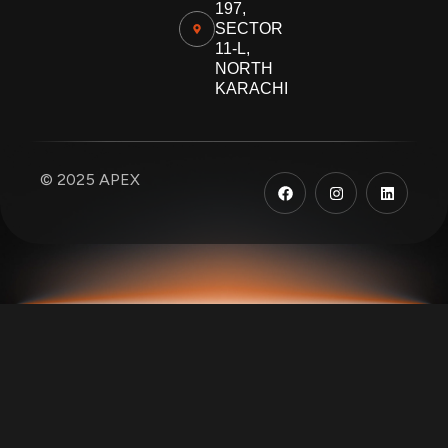
197,
SECTOR
11-L,
NORTH
KARACHI
F
I
L
© 2025 APEX
a
n
i
c
s
n
e
t
k
b
a
e
o
g
d
o
r
i
k
a
n
m