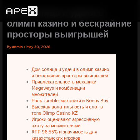
Skip
to
Дом солнца и удачи в
content
олимп казино и бескрайние
просторы выигрышей
By
admin
/
May 30, 2026
Дом солнца и удачи в олимп казино
и бескрайние просторы выигрышей
Привлекательность механики
Megaways и комбинации
множителей
Роль tumble-механики и Bonus Buy
Высокая волатильность и слот в
топе Olimp Casino KZ
Игроки оценивают агрессивную
охоту за множителями
RTP 96,55% и значимость для
казахстанских игроков