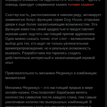
помощь приходит соврменное казино «
олимп казино
».
Скаттер-кость, расположенная в нижнем ряду, активирует
знаменитую бонус-функцию серии Dog House, открывая
двери к еще более захватывающим возможностям. Эта
функция известна своей щедростью и предоставляет
игрокам шанс ощутить настоящий прилив адреналина.
Одно можно сказать точно: этот слот – великолепный
выбор для тех, кто ищет не только увлекательное
времяпрепровождение, но и реальную возможность
выиграть. Разработчики постарались создать
действительно интересный и захватывающий игровой
опыт.
Привлекательность механики Megaways и комбинации
множителей
Механика Megaways – это настоящий прорыв в мире
онлайн-казино. Она позволяет барабанам менять
количество символов после каждого спина, тем самым
увеличивая количество выигрышных комбинаций. В
представленном слоте эта механика проявляется в