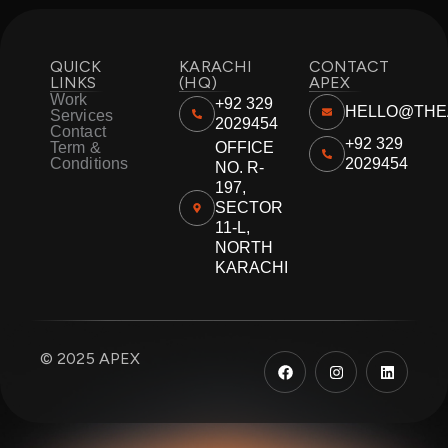
QUICK
KARACHI
CONTACT
LINKS
(HQ)
APEX
Work
+92 329
HELLO@THE
Services
2029454
Contact
+92 329
Term &
OFFICE
Conditions
2029454
NO. R-
197,
SECTOR
11-L,
NORTH
KARACHI
F
I
L
© 2025 APEX
a
n
i
c
s
n
e
t
k
b
a
e
o
g
d
o
r
i