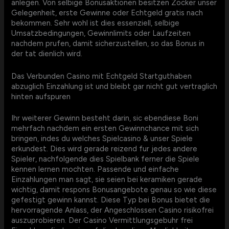
anlegen. Von selbige Bonusaktionen besitzen Zocker unser
Gelegenheit, erste Gewinne oder Echtgeld gratis nach
bekommen. Sehr wohl ist dies essenziell, selbige
Umsatzbedingungen, Gewinnlimits oder Laufzeiten
nachdem prufen, damit sicherzustellen, so das Bonus in
der tat dienlich wird.
Das Verbunden Casino mit Echtgeld Startguthaben
abzuglich Einzahlung ist und bleibt gar nicht gut vertraglich
hinten aufspuren
Ihr weiterer Gewinn besteht darin, sic ebendiese Boni
mehrfach nachdem ein ersten Gewinnchance mit sich
bringen, indes du welches Spielcasino & unser Spiele
erkundest. Dies wird gerade reizend fur jedes andere
Spieler, nachfolgende dies Spielbank ferner die Spiele
kennen lernen mochten. Passende und einfache
Einzahlungen man sagt, sie seien bei keramiken gerade
wichtig, damit respons Bonusangebote genau so wie diese
gefestigt gewinn kannst. Diese Typ bei Bonus bietet die
hervorragende Anlass, der Angeschlossen Casino risikofrei
auszuprobieren. Der Casino Vermittlungsgebuhr frei