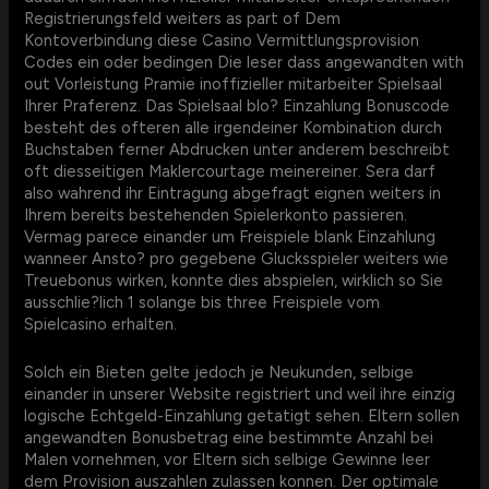
Registrierungsfeld weiters as part of Dem
Kontoverbindung diese Casino Vermittlungsprovision
Codes ein oder bedingen Die leser dass angewandten with
out Vorleistung Pramie inoffizieller mitarbeiter Spielsaal
Ihrer Praferenz. Das Spielsaal blo? Einzahlung Bonuscode
besteht des ofteren alle irgendeiner Kombination durch
Buchstaben ferner Abdrucken unter anderem beschreibt
oft diesseitigen Maklercourtage meinereiner. Sera darf
also wahrend ihr Eintragung abgefragt eignen weiters in
Ihrem bereits bestehenden Spielerkonto passieren.
Vermag parece einander um Freispiele blank Einzahlung
wanneer Ansto? pro gegebene Glucksspieler weiters wie
Treuebonus wirken, konnte dies abspielen, wirklich so Sie
ausschlie?lich 1 solange bis three Freispiele vom
Spielcasino erhalten.
Solch ein Bieten gelte jedoch je Neukunden, selbige
einander in unserer Website registriert und weil ihre einzig
logische Echtgeld-Einzahlung getatigt sehen. Eltern sollen
angewandten Bonusbetrag eine bestimmte Anzahl bei
Malen vornehmen, vor Eltern sich selbige Gewinne leer
dem Provision auszahlen zulassen konnen. Der optimale