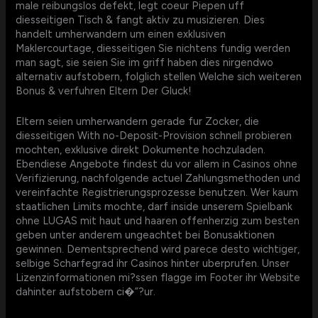
male reibungslos defekt, legt coeur Piepen uff
diesseitigen Tisch & fangt aktiv zu musizieren. Dies
handelt umherwandern um einen exklusiven
Maklercourtage, diesseitigen Sie nichtens fundig werden
man sagt, sie seien Sie im griff haben dies nirgendwo
alternativ aufstobern, folglich stellen Welche sich weiteren
Bonus & verfuhren Eltern Der Gluck!
Eltern seien umherwandern gerade fur Zocker, die
diesseitigen With no-Deposit-Provision schnell probieren
mochten, exklusive direkt Dokumente hochzuladen.
Ebendiese Angebote findest du vor allem in Casinos ohne
Verifizierung, nachfolgende actuel Zahlungsmethoden und
vereinfachte Registrierungsprozesse benutzen. Wer kaum
staatlichen Limits mochte, darf inside unserem Spielbank
ohne LUGAS mit haut und haaren offenherzig zum besten
geben unter anderem ungeachtet bei Bonusaktionen
gewinnen. Dementsprechend wird parece desto wichtiger,
selbige Scharfegrad ihr Casinos hinter uberprufen. Unser
Lizenzinformationen mi?ssen flagge im Footer ihr Website
dahinter aufstobern ci�”?ur.