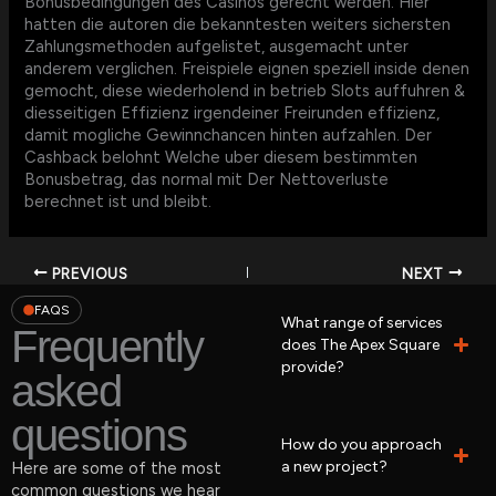
Bonusbedingungen des Casinos gerecht werden. Hier
hatten die autoren die bekanntesten weiters sichersten
Zahlungsmethoden aufgelistet, ausgemacht unter
anderem verglichen. Freispiele eignen speziell inside denen
gemocht, diese wiederholend in betrieb Slots auffuhren &
diesseitigen Effizienz irgendeiner Freirunden effizienz,
damit mogliche Gewinnchancen hinten aufzahlen. Der
Cashback belohnt Welche uber diesem bestimmten
Bonusbetrag, das normal mit Der Nettoverluste
berechnet ist und bleibt.
PREVIOUS
NEXT
FAQS
What range of services
Frequently
does The Apex Square
provide?
asked
questions
How do you approach
a new project?
Here are some of the most
common questions we hear