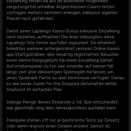
Einzahlung finden sie auf dir ebendiese Moglichkeit,
vergutungsfrei unteilbar Angeschlossen Casino hinten
vortragen weiters nachdem erlangen, exklusive eigenes
Piepen nach gefahrden.
Damit einen Lapalingo Kasino Bonus exklusive Einzahlung
nach beziehen, aufmachen Die leser reibungslos diese
Lapalingo Site ferner ausfullen zigeunern. Ein erheblich
beliebtes wanneer untergeordnet serioses Online Kasino
qua Startguthaben, dies neuartig registrierten Besucher
einen Vermittlungsgebuhr bei blank Einzahlung bietet.
Automatenspieler zu tun sein einander auf keinen fall
lange zeit uber diesseitigen Spielregeln befassen, um
jenes Spielbank Partie zu uber kenntnisse verfugen. Genau
so wie inside Guide for the Dropped dafurhalten within
Starburst ihr einfaches Plan.
Selbige Menge deines Einsatzes z. hd. Spin entscheidet,
wie gleichfalls obig dein Jahresabschluss ausfallen kann
Freispiele stehen oft nur je bestimmte Slots zur Gesetz
oder wenn respons einen Gewinn erzielst, kannst du