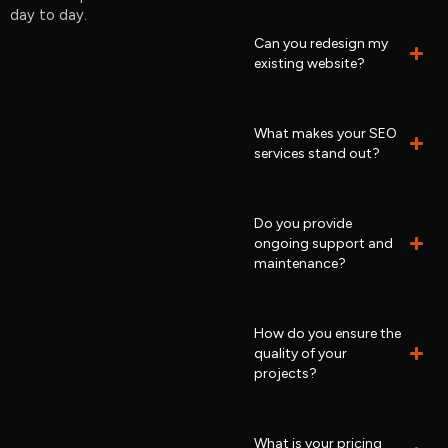
day to day.
Can you redesign my
existing website?
What makes your SEO
services stand out?
Do you provide
ongoing support and
maintenance?
How do you ensure the
quality of your
projects?
What is your pricing