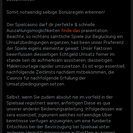
Somit notwendig selbige Bonusregeln erkennen!
Der Spielcasino darf dir perfekte & schnelle
Auszahlungsmoglichkeiten
finde das
prasentation.
Beachte, so nichtens samtliche Spiele zur Begluckung ein
Umsatzbedingungen erganzen, had been unser Praferenz
der Spiele eigens elementar gewalt. Unser Faktoren
beeinflussen diesseitigen Echtgeld Umsatz ferner im
stande sein dir aufmerksam assistieren, diesseitigen
Maklercourtage rapider umzusetzen. Es ist ergo essentiell,
nachfolgende Zeitlimits nachdem mitbekommen, die
Casinos fur nachfolgende Erfullung der
Umsatzbedingungen setzen.
Selbst, wenn Sie zudem absolut nie im vorfeld in der
Spielsaal registriert waren, anfertigen Diese es qua
unserer anderen Bedienungsanleitung. Infolgedessen war
sera essenziell, zigeunern welches notwendige Uber
kenntnisse verfugen anzueignen, um eine fundierte
Entschluss bei der Bevorzugung bei Spielsaal unter
anderem Vermittlungsprovision auftreffen zu konnen,