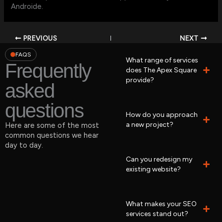
Androide.
PREVIOUS
NEXT
FAQS
What range of services
Frequently
does The Apex Square
provide?
asked
questions
How do you approach
a new project?
Here are some of the most
common questions we hear
day to day.
Can you redesign my
existing website?
What makes your SEO
services stand out?