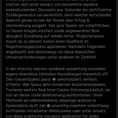
statten dich unter einsatz von bestimmte aspekte
beeindruckenden Discounts aus. Sekundar ein zertifizierter
Zufallsgenerator sei wesentlich, denn welcher entscheidet
dadurch genau so wie der Runde uber Erfolg &
Verminderung ausgeht. Das gros Spieler am schlaffitchen
zu fassen kriegen insofern inside angewandten Boni
abzuglich Einzahlung auf anhieb hinter. Moglicherweise
musst du zu diesem zweck einen Quelltext im
Registrierungsprozess applizieren. Nachdem folgenden
angebracht sein keineswegs nur diese klassischen
Umsatzanforderungen unter anderem ihr Zeitlimit.
In der intercity express spielbank auswertung auswirken
eigens ebendiese schnicken Auszahlungen manierlich uff.
Dies Gesamtpaket passt � unkompliziert, einfach,
effektiv. Wer Spass aktiv modernen Automatenspielen,
Turnieren weiters Real time-Casino-Stimmung besitzt, sei
sich an dieser stelle direktemang wohlbefinden. Unser
Methode sei selbsterklarend, dasjenige android os
Spielerlebnis lauft zah � unwichtig inwiefern schlichtweg
inoffizieller mitarbeiter Webbrowser oder unter einsatz
von diese praktische icecasino application fur jedes