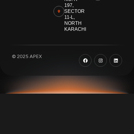
197,
SECTOR
11-L,
NORTH
KARACHI
F
I
L
© 2025 APEX
a
n
i
c
s
n
e
t
k
b
a
e
o
g
d
o
r
i
k
a
n
m