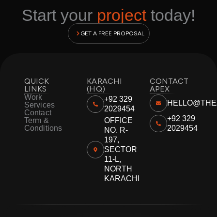
Start your
project
today!
GET A FREE PROPOSAL
QUICK
KARACHI
CONTACT
LINKS
(HQ)
APEX
Work
+92 329
HELLO@THE
Services
2029454
Contact
+92 329
Term &
OFFICE
Conditions
2029454
NO. R-
197,
SECTOR
11-L,
NORTH
KARACHI