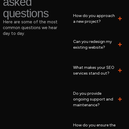
asked
questions
How do you approach
a new project?
Here are some of the most
common questions we hear
day to day.
Can you redesign my
existing website?
What makes your SEO
services stand out?
Do you provide
ongoing support and
maintenance?
How do you ensure the