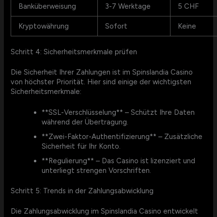
Banküberweisung
3-7 Werktage
5 CHF
Kryptowährung
Sofort
Keine
Schritt 4: Sicherheitsmerkmale prüfen
Die Sicherheit Ihrer Zahlungen ist im Spinslandia Casino
von höchster Priorität. Hier sind einige der wichtigsten
Sicherheitsmerkmale:
**SSL-Verschlüsselung** – Schützt Ihre Daten
während der Übertragung.
**Zwei-Faktor-Authentifizierung** – Zusätzliche
Sicherheit für Ihr Konto.
**Regulierung** – Das Casino ist lizenziert und
unterliegt strengen Vorschriften.
Schritt 5: Trends in der Zahlungsabwicklung
Die Zahlungsabwicklung im Spinslandia Casino entwickelt