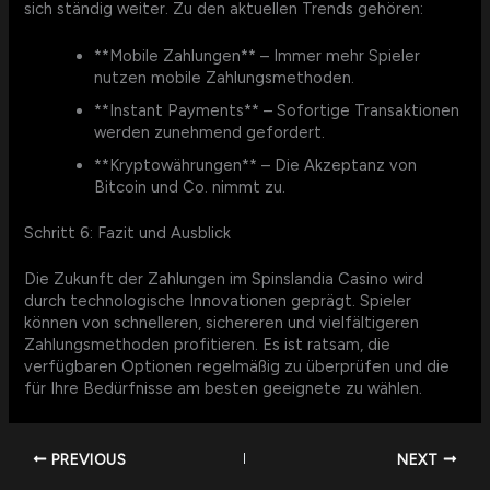
sich ständig weiter. Zu den aktuellen Trends gehören:
**Mobile Zahlungen** – Immer mehr Spieler
nutzen mobile Zahlungsmethoden.
**Instant Payments** – Sofortige Transaktionen
werden zunehmend gefordert.
**Kryptowährungen** – Die Akzeptanz von
Bitcoin und Co. nimmt zu.
Schritt 6: Fazit und Ausblick
Die Zukunft der Zahlungen im Spinslandia Casino wird
durch technologische Innovationen geprägt. Spieler
können von schnelleren, sichereren und vielfältigeren
Zahlungsmethoden profitieren. Es ist ratsam, die
verfügbaren Optionen regelmäßig zu überprüfen und die
für Ihre Bedürfnisse am besten geeignete zu wählen.
PREVIOUS
NEXT