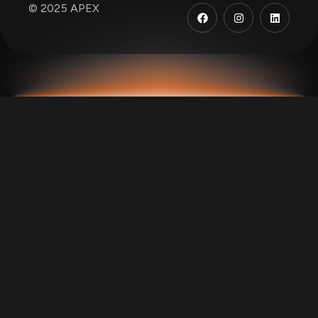
F
I
L
© 2025 APEX
a
n
i
c
s
n
e
t
k
b
a
e
o
g
d
o
r
i
k
a
n
m