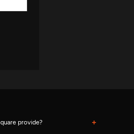
quare provide?