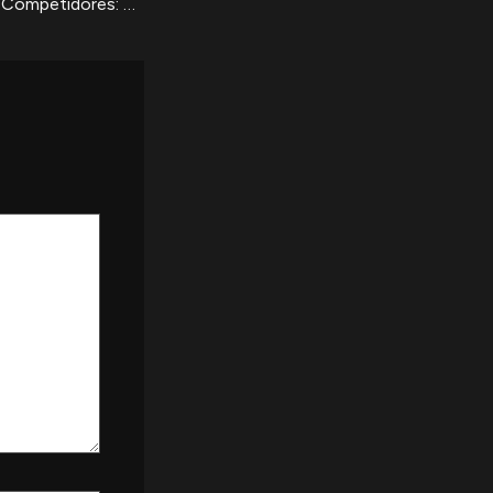
panteon casino vs Competidores: Comparación Honesta