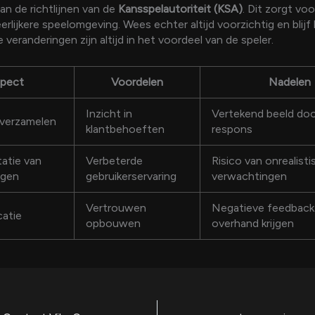
an de richtlijnen van de
Kansspelautoriteit (KSA)
. Dit zorgt vo
eerlijkere speelomgeving. Wees echter altijd voorzichtig en blijf k
e veranderingen zijn altijd in het voordeel van de speler.
pect
Voordelen
Nadelen
Inzicht in
Vertekend beeld doo
verzamelen
klantbehoeften
respons
atie van
Verbeterde
Risico van onrealist
ngen
gebruikerservaring
verwachtingen
Vertrouwen
Negatieve feedback
atie
opbouwen
overhand krijgen