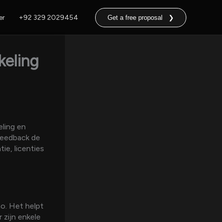
er
+92 329 2029454
Get a free proposal ❯
keling
eling en
tfeedback de
ie, licenties
no. Het helpt
 zijn enkele