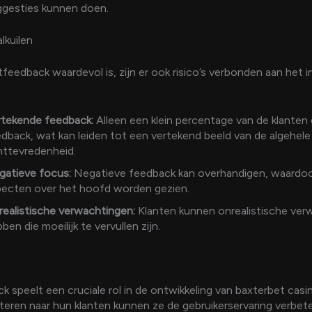
ggesties kunnen doen.
alkuilen
feedback waardevol is, zijn er ook risico’s verbonden aan het i
rtekende feedback:
Alleen een klein percentage van de klanten
dback, wat kan leiden tot een vertekend beeld van de algehele
nttevredenheid.
gatieve focus:
Negatieve feedback kan overhandigen, waardoo
pecten over het hoofd worden gezien.
ealistische verwachtingen:
Klanten kunnen onrealistische ver
ben die moeilijk te vervullen zijn.
k speelt een cruciale rol in de ontwikkeling van baxterbet casi
isteren naar hun klanten kunnen ze de gebruikerservaring verbete