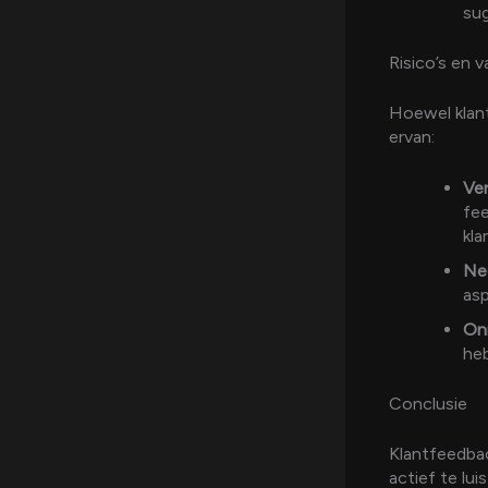
su
Risico’s en v
Hoewel klant
ervan:
Ve
fee
kla
Ne
as
Onr
heb
Conclusie
Klantfeedbac
actief te lu