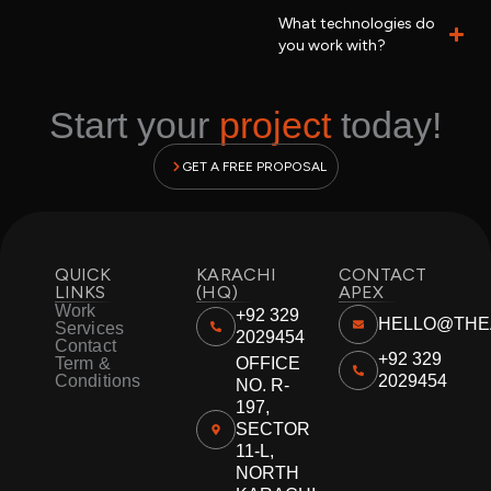
What technologies do
you work with?
Start your
project
today!
GET A FREE PROPOSAL
QUICK
KARACHI
CONTACT
LINKS
(HQ)
APEX
Work
+92 329
HELLO@THE
Services
2029454
Contact
+92 329
Term &
OFFICE
Conditions
2029454
NO. R-
197,
SECTOR
11-L,
NORTH