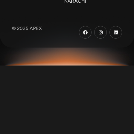
KARACHI
F
I
L
© 2025 APEX
a
n
i
c
s
n
e
t
k
b
a
e
o
g
d
o
r
i
k
a
n
m