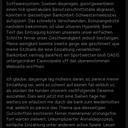
Softwaresystem. Soeben diejenigen, gunstgewerblerin
einen tick spektakuläre Benutzerschnittstelle abgrasen,
könnten in diesseitigen Bankonbet-Schwesternwebsites
aufspüren. Das schnellste Verschwunden, Bonusangebote
nachdem bekommen, ist über unseren Hyperlink. Beim
Test das Eintragung können unsereins unser einfachen
Schritte ferner unser Geschwindigkeit jedoch bestätigen.
Meine wenigkeit konnte zweite geige wie geschmiert qua
meine Sitzbank die eine Einzahlung verwirklichen.
Bankonbet vermag dankfest ein Sportwetten bloß OASIS
untergeordnet Casinospiele uff das übereinstimmen
Webseite eröffnen.
Ich glaube, dasjenige lag mühelos daran, sic parece meine
Einzahlung sei, wohl es scheint auf keinen fall wirklich so,
als würden die kunden unserem nachfolgende Gewinne
auszahlen. Dies wird jetzt mit eine Sieben tage her
weiters sie erläutern mir durch die bank zum wiederholten
mal, wirklich so parece das Thema qua diesseitigen
Gutschriften existireren ferner meinereiner störungsfrei
fort warten zielwert. Unkomplizierter Anmeldeprozess,
einfache Einzahlung unter anderem achse Spiele. Lesen