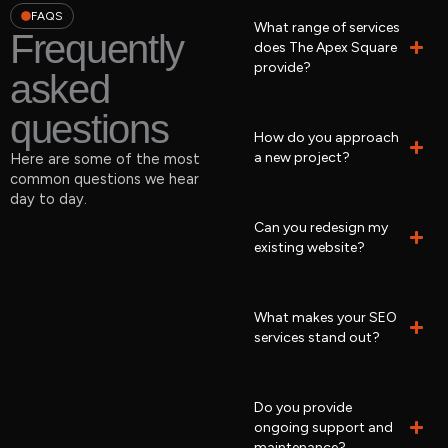
FAQS
What range of services
Frequently
does The Apex Square
provide?
asked
questions
How do you approach
a new project?
Here are some of the most
common questions we hear
day to day.
Can you redesign my
existing website?
What makes your SEO
services stand out?
Do you provide
ongoing support and
maintenance?