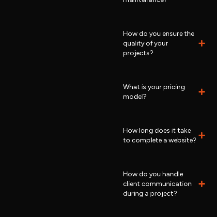
How do you ensure the
quality of your
projects?
What is your pricing
model?
How long does it take
to complete a website?
How do you handle
client communication
during a project?