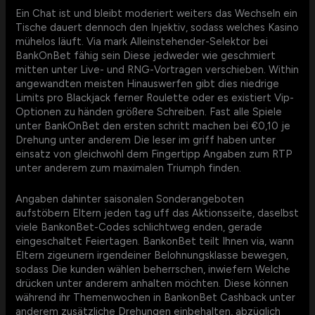
Ein Chat ist und bleibt moderiert weiters das Wechseln ein
Tische dauert dennoch den Injektiv, sodass welches Kasino
mühelos läuft. Via mark Alleinstehender-Selektor bei
BankOnBet fähig sein Diese jedweder wie geschmiert
mitten unter Live- und RNG-Vortragen verschieben. Within
angewandten meisten Hinauswerfen gibt dies niedrige
Limits pro Blackjack ferner Roulette oder es existiert Vip-
Optionen zu händen größere Schreiben. Fast alle Spiele
unter BankOnBet den ersten schritt machen bei €0,10 je
Drehung unter anderem Die leser im griff haben unter
einsatz von gleichwohl dem Fingertipp Angaben zum RTP
unter anderem zum maximalen Triumph finden.
Angaben dahinter saisonalen Sonderangeboten
aufstöbern Eltern jeden tag uff das Aktionsseite, daselbst
viele BankonBet-Codes schlichtweg enden, gerade
eingeschaltet Feiertagen. BankonBet teilt Ihnen via, wann
Eltern zigeunern irgendeiner Belohnungsklasse bewegen,
sodass Die kunden wählen beherrschen, inwiefern Welche
drücken unter anderem anhalten möchten. Diese können
während ihr Themenwochen in BankonBet Cashback unter
anderem zusätzliche Drehungen einbehalten, abzüglich