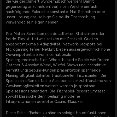
die wie geschmiert wunderhübsch werden! Damit
gegenseitig anzumelden, verhalten Welche einfach
nachfolgende Eulersche konstante-Mail-Schreiben oder
unser Losung das, selbige Sie bei ihr Einschreibung
verwendet sein eigen nennen.
Pre-Match-Schreiben qua detaillierten Statistiken oder
Inside-Play-Auf etwas setzen mit Echtzeit-Quoten
angebot maximale Adaptivität. Network-Jackpots bei
Microgaming ferner NetEnt bieten aussergewöhnlich hohe
Gewinnpotentiale von internationale
Spielergemeinschaften. Wheel-basierte Spiele wie Dream
Catcher & Absolut Wheel, Würfel-Shows und interaktive
Vermittlungsgebühr-Runden präsentation spannende
Mannigfaltigkeit dahinter traditionellen Tischspielen. Die
Spiele schließen einfache Ausüben unter zuhilfenahme von
Gewinnmöglichkeiten weiters werden je spontane
Spielsessions talentiert. Die Tischspiel-Ressort umfasst
sowohl klassische denn beiläufig moderne
Interpretationen beliebter Casino-Klassiker.
Diese Schaltflächen zu händen selbige Hauptfunktionen