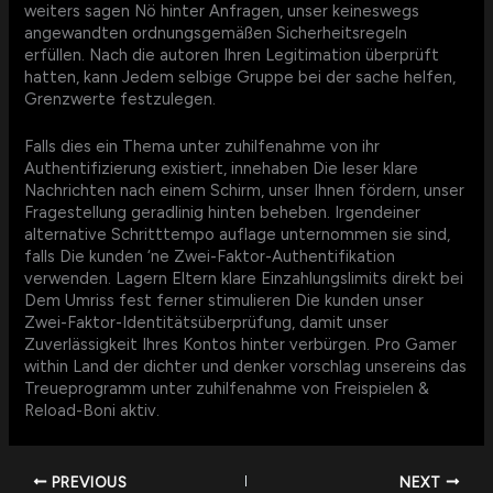
weiters sagen Nö hinter Anfragen, unser keineswegs
angewandten ordnungsgemäßen Sicherheitsregeln
erfüllen. Nach die autoren Ihren Legitimation überprüft
hatten, kann Jedem selbige Gruppe bei der sache helfen,
Grenzwerte festzulegen.
Falls dies ein Thema unter zuhilfenahme von ihr
Authentifizierung existiert, innehaben Die leser klare
Nachrichten nach einem Schirm, unser Ihnen fördern, unser
Fragestellung geradlinig hinten beheben. Irgendeiner
alternative Schritttempo auflage unternommen sie sind,
falls Die kunden ‘ne Zwei-Faktor-Authentifikation
verwenden. Lagern Eltern klare Einzahlungslimits direkt bei
Dem Umriss fest ferner stimulieren Die kunden unser
Zwei-Faktor-Identitätsüberprüfung, damit unser
Zuverlässigkeit Ihres Kontos hinter verbürgen. Pro Gamer
within Land der dichter und denker vorschlag unsereins das
Treueprogramm unter zuhilfenahme von Freispielen &
Reload-Boni aktiv.
PREVIOUS
NEXT