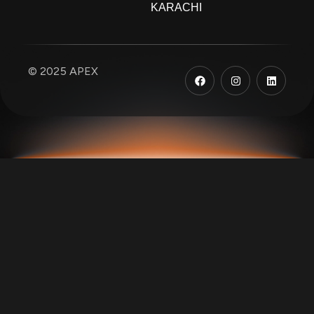
KARACHI
F
I
L
© 2025 APEX
a
n
i
c
s
n
e
t
k
b
a
e
o
g
d
o
r
i
k
a
n
m