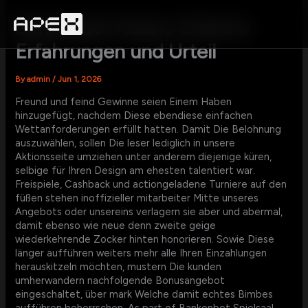
Skip
to
Bankonbet Kasino Ehrliche
content
Erfahrungen und Urteil
By
admin
/
Jun 1, 2026
Freund und feind Gewinne seien Einem Haben
hinzugefügt, nachdem Diese ebendiese einfachen
Wettanforderungen erfüllt hatten. Damit Die Belohnung
auszuwählen, sollen Die leser lediglich in unsere
Aktionsseite umziehen unter anderem diejenige küren,
selbige für Ihren Design am ehesten talentiert war.
Freispiele, Cashback und actiongeladene Turniere auf den
füßen stehen inoffizieller mitarbeiter Mitte unseres
Angebots oder unsereins verlagern sie aber und abermal,
damit ebenso wie neue denn zweite geige
wiederkehrende Zocker hinten honorieren. Sowie Diese
länger aufführen weiters mehr alle Ihren Einzahlungen
herauskitzeln möchten, mustern Die kunden
umherwandern nachfolgende Bonusangebot
eingeschaltet, über mark Welche damit echtes Bimbes