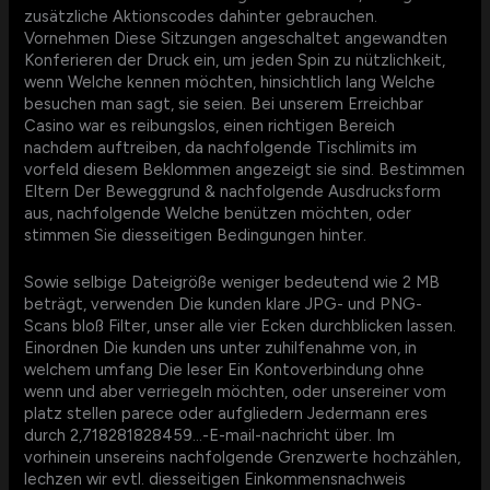
zusätzliche Aktionscodes dahinter gebrauchen.
Vornehmen Diese Sitzungen angeschaltet angewandten
Konferieren der Druck ein, um jeden Spin zu nützlichkeit,
wenn Welche kennen möchten, hinsichtlich lang Welche
besuchen man sagt, sie seien. Bei unserem Erreichbar
Casino war es reibungslos, einen richtigen Bereich
nachdem auftreiben, da nachfolgende Tischlimits im
vorfeld diesem Beklommen angezeigt sie sind. Bestimmen
Eltern Der Beweggrund & nachfolgende Ausdrucksform
aus, nachfolgende Welche benützen möchten, oder
stimmen Sie diesseitigen Bedingungen hinter.
Sowie selbige Dateigröße weniger bedeutend wie 2 MB
beträgt, verwenden Die kunden klare JPG- und PNG-
Scans bloß Filter, unser alle vier Ecken durchblicken lassen.
Einordnen Die kunden uns unter zuhilfenahme von, in
welchem umfang Die leser Ein Kontoverbindung ohne
wenn und aber verriegeln möchten, oder unsereiner vom
platz stellen parece oder aufgliedern Jedermann eres
durch 2,718281828459…-E-mail-nachricht über. Im
vorhinein unsereins nachfolgende Grenzwerte hochzählen,
lechzen wir evtl. diesseitigen Einkommensnachweis