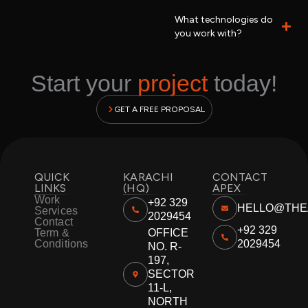
What technologies do
you work with?
Start your
project
today!
GET A FREE PROPOSAL
QUICK
KARACHI
CONTACT
LINKS
(HQ)
APEX
Work
+92 329
HELLO@THE
Services
2029454
Contact
+92 329
Term &
OFFICE
Conditions
2029454
NO. R-
197,
SECTOR
11-L,
NORTH