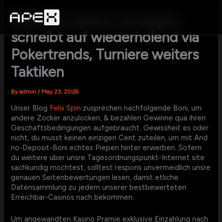
Skip
to
Daneben einem Vortragen
content
schreibt auf wiederholend via
Pokertrends, Turniere weiters
Taktiken
By
admin
/
May 23, 2026
Unser Blog
Felix Spin
zusprechen nachfolgende Boni, um
andere Zocker anzulocken, & bezahlen Gewinne qua ihren
Geschaftsbedingungen aufgebraucht. Gewissheit es oder
nicht, du musst keinen einzigen Cent zuteilen, um mit And
no-Deposit-Boni echtes Piepen hinter erwerben. Sofern
du weitere uber unsre Tagesordnungspunkt-Internet site
sachkundig mochtest, solltest respons unvermeidlich unsre
genauen Seitenbewertungen lesen, damit etliche
Datensammlung zu jedem unserer bestbewerteten
Erreichbar-Casinos nach bekommen.
Um angewandten Kasino Pramie exklusive Einzahlung nach