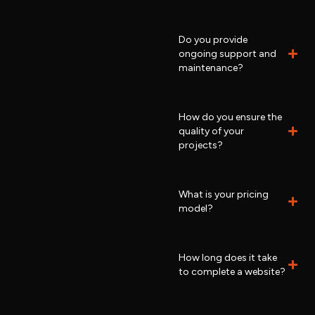
Do you provide
ongoing support and
maintenance?
How do you ensure the
quality of your
projects?
What is your pricing
model?
How long does it take
to complete a website?