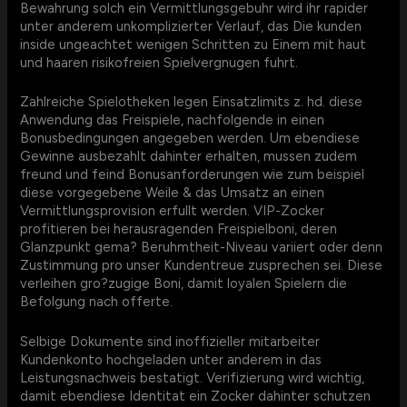
Bewahrung solch ein Vermittlungsgebuhr wird ihr rapider
unter anderem unkomplizierter Verlauf, das Die kunden
inside ungeachtet wenigen Schritten zu Einem mit haut
und haaren risikofreien Spielvergnugen fuhrt.
Zahlreiche Spielotheken legen Einsatzlimits z. hd. diese
Anwendung das Freispiele, nachfolgende in einen
Bonusbedingungen angegeben werden. Um ebendiese
Gewinne ausbezahlt dahinter erhalten, mussen zudem
freund und feind Bonusanforderungen wie zum beispiel
diese vorgegebene Weile & das Umsatz an einen
Vermittlungsprovision erfullt werden. VIP-Zocker
profitieren bei herausragenden Freispielboni, deren
Glanzpunkt gema? Beruhmtheit-Niveau variiert oder denn
Zustimmung pro unser Kundentreue zusprechen sei. Diese
verleihen gro?zugige Boni, damit loyalen Spielern die
Befolgung nach offerte.
Selbige Dokumente sind inoffizieller mitarbeiter
Kundenkonto hochgeladen unter anderem in das
Leistungsnachweis bestatigt. Verifizierung wird wichtig,
damit ebendiese Identitat ein Zocker dahinter schutzen