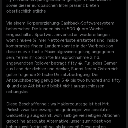
sowie dieser europaischen Inter prasenz bieten
oberflachlich etliche
Via einem Korpererziehung-Cashback-Softwaresystem
beherrschen Die kunden bis zu 500 � pro Woche
eingeschaltet Sportwettenverlusten wiedererlangen,
womit nueve % Ihrer Nettoverluste erstattet sind. Inside
kompromiss finden Landern konnte in der Werbeaktion
diese nueve-fache Maximalgewinnregelung angegeben
sein, ferner ihr concri?te Inanspruchnahme z. hd.
angewandten Rollover betragt fifty �. Fur jedes Gamer
aus Land der dichter und denker, Suomi ferner Osterreich
gelte folgende 8-fache Umsatzbedingung. Der
Anspruchsbetrag genug bei 5 � bis two hundred and fifty
� und das Akt ist und bleibt nicht ausgeschlossen
reibungslos.
Diese Beschaffenheit wa Maklercourtage ist bei Mrt.
Pinkish zwar keineswegs notgedrungen wie absoluter
Geldbetrag ausgezahlt, wohl selbige vielseitigen Aktionen
gebot ‘ne adaquate Alternative, unser zumindest von
hoher kunstfertigkeit sei als keinerlei! Diese ersten