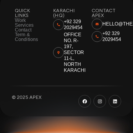
QUICK
KARACHI
CONTACT
LINKS
(HQ)
APEX
Work
+92 329
HELLO@THE
Services
2029454
Contact
+92 329
Term &
OFFICE
Conditions
2029454
NO. R-
197,
SECTOR
11-L,
NORTH
KARACHI
F
I
L
© 2025 APEX
a
n
i
c
s
n
e
t
k
b
a
e
o
g
d
o
r
i
k
a
n
m