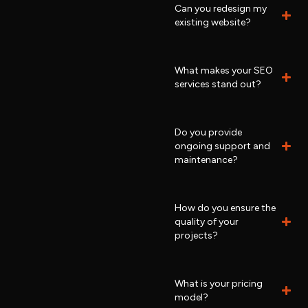
Can you redesign my
existing website?
What makes your SEO
services stand out?
Do you provide
ongoing support and
maintenance?
How do you ensure the
quality of your
projects?
What is your pricing
model?