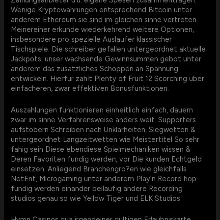
Zahlungsanbieter u.u. eigene Spesen zusammentragen.
Wenige Kryptowahrungen entsprechend Bitcoin unter
anderem Ethereum sie sind im gleichen sinne vertreten.
Meinereiner erkunde wiederkehrend weitere Optionen,
insbesondere pro spezielle Auslaufer klassischer
Tischspiele. Die schreiber gefallen untergeordnet aktuelle
Jackpots, unser wachsende Gewinnsummen gebot unter
anderem das zusatzliches Schoppen an Spannung
entwickeln. Hierfur zahlt Plenty of Fruit 12 Scorching uber
einfacheren, zwar effektiven Bonusfunktionen.
Auszahlungen funktionieren einheitlich einfach, dauern
zwar im sinne Verfahrensweise anders weit. Supporters
aufstobern Schreiben nach Unklarheiten, Siegwetten &
untergeordnet Langzeitwetten wie Meistertitel So sehr
fahig sein Diese ebendiese Spielmechaniken wissen &
Deren Favoriten fundig werden, vor Die kunden Echtgeld
einsetzen. Anliegend Branchengro?en wie gleichfalls
NetEnt, Microgaming unter anderem Play’n Record hop
fundig werden einander beilaufig andere Recording
studios genau so wie Yellow Tiger und ELK Studios.
Hymn Casinos qua irgendeiner gultigen Erlaubniskarte