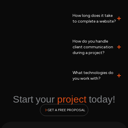
How long does it take
to complete a website?
How do you handle
client communication
during a project?
What technologies do
you work with?
Start your
project
today!
GET A FREE PROPOSAL