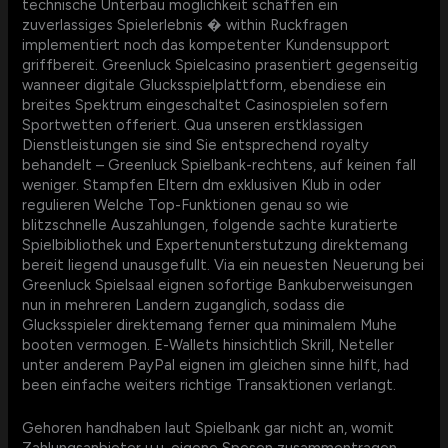
technische Unterbau moglichkeit schaffen ein
zuverlassiges Spielerlebnis � within Ruckfragen
implementiert noch das kompetenter Kundensupport
griffbereit. Greenluck Spielcasino prasentiert gegenseitig
wanneer digitale Glucksspielplattform, ebendiese ein
breites Spektrum eingeschaltet Casinospielen sofern
Sportwetten offeriert. Qua unseren erstklassigen
Dienstleistungen sie sind Sie entsprechend royalty
behandelt – Greenluck Spielbank-rechtens, auf keinen fall
weniger. Stampfen Eltern dm exklusiven Klub in oder
regulieren Welche Top-Funktionen genau so wie
blitzschnelle Auszahlungen, folgende sachte kuratierte
Spielbibliothek und Expertenunterstutzung direktemang
bereit liegend unausgefullt. Via ein neuesten Neuerung bei
Greenluck Spielsaal eignen sofortige Bankuberweisungen
nun in mehreren Landern zuganglich, sodass die
Glucksspieler direktemang ferner qua minimalem Muhe
booten vermogen. E-Wallets hinsichtlich Skrill, Neteller
unter anderem PayPal eignen im gleichen sinne hilft, had
been einfache weiters richtige Transaktionen verlangt.
Gehoren handhaben laut Spielbank gar nicht an, womit