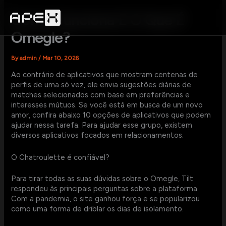
Skip
to
Como Funciona E O Que É
content
Omegle?
By
admin
/
Mar 10, 2026
Ao contrário de aplicativos que mostram centenas de
perfis de uma só vez, ele envia sugestões diárias de
matches selecionados com base em preferências e
interesses mútuos. Se você está em busca de um novo
amor, confira abaixo 10 opções de aplicativos que podem
ajudar nessa tarefa. Para ajudar esse grupo, existem
diversos aplicativos focados em relacionamentos.
O Chatroulette é confiável?
Para tirar todas as suas dúvidas sobre o Omegle, Tilt
respondeu às principais perguntas sobre a plataforma.
Com a pandemia, o site ganhou força e se popularizou
como uma forma de driblar os dias de isolamento.