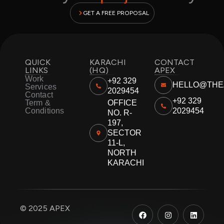
GET A FREE PROPOSAL
QUICK
KARACHI
CONTACT
LINKS
(HQ)
APEX
Work
+92 329
HELLO@THE
Services
2029454
Contact
+92 329
Term &
OFFICE
Conditions
2029454
NO. R-
197,
SECTOR
11-L,
NORTH
KARACHI
F
I
L
© 2025 APEX
a
n
i
c
s
n