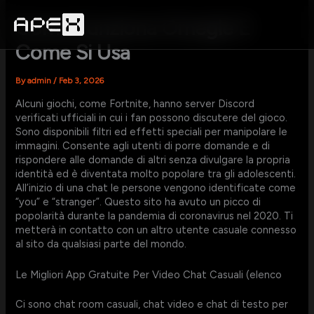
Skip
to
Come Funziona Omegle E
content
Come Si Usa
By
admin
/
Feb 3, 2026
Alcuni giochi, come Fortnite, hanno server Discord
verificati ufficiali in cui i fan possono discutere del gioco.
Sono disponibili filtri ed effetti speciali per manipolare le
immagini. Consente agli utenti di porre domande e di
rispondere alle domande di altri senza divulgare la propria
identità ed è diventata molto popolare tra gli adolescenti.
All’inizio di una chat le persone vengono identificate come
“you” e “stranger”. Questo sito ha avuto un picco di
popolarità durante la pandemia di coronavirus nel 2020. Ti
metterà in contatto con un altro utente casuale connesso
al sito da qualsiasi parte del mondo.
Le Migliori App Gratuite Per Video Chat Casuali (elenco
Ci sono chat room casuali, chat video e chat di testo per