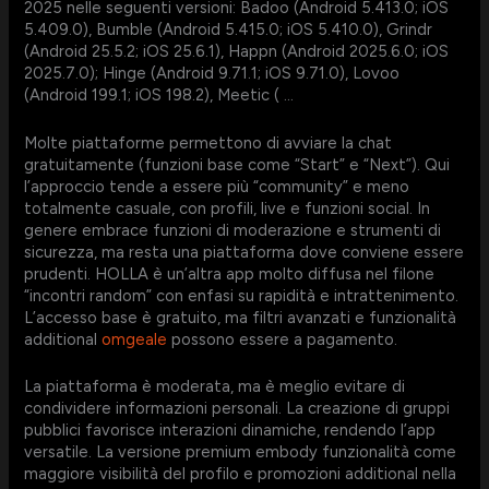
2025 nelle seguenti versioni: Badoo (Android 5.413.0; iOS
5.409.0), Bumble (Android 5.415.0; iOS 5.410.0), Grindr
(Android 25.5.2; iOS 25.6.1), Happn (Android 2025.6.0; iOS
2025.7.0); Hinge (Android 9.71.1; iOS 9.71.0), Lovoo
(Android 199.1; iOS 198.2), Meetic ( …
Molte piattaforme permettono di avviare la chat
gratuitamente (funzioni base come “Start” e “Next”). Qui
l’approccio tende a essere più “community” e meno
totalmente casuale, con profili, live e funzioni social. In
genere embrace funzioni di moderazione e strumenti di
sicurezza, ma resta una piattaforma dove conviene essere
prudenti. HOLLA è un’altra app molto diffusa nel filone
“incontri random” con enfasi su rapidità e intrattenimento.
L’accesso base è gratuito, ma filtri avanzati e funzionalità
additional
omgeale
possono essere a pagamento.
La piattaforma è moderata, ma è meglio evitare di
condividere informazioni personali. La creazione di gruppi
pubblici favorisce interazioni dinamiche, rendendo l’app
versatile. La versione premium embody funzionalità come
maggiore visibilità del profilo e promozioni additional nella