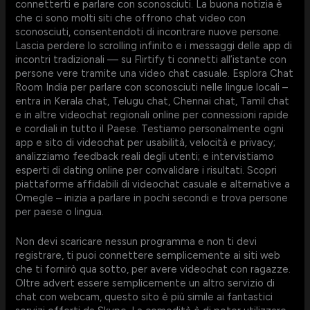
connetterti e parlare con sconosciuti. La buona notizia è
che ci sono molti siti che offrono chat video con
sconosciuti, consentendoti di incontrare nuove persone.
Lascia perdere lo scrolling infinito e i messaggi delle app di
incontri tradizionali — su Flirtify ti connetti all’istante con
persone vere tramite una video chat casuale. Esplora Chat
Room India per parlare con sconosciuti nelle lingue locali –
entra in Kerala chat, Telugu chat, Chennai chat, Tamil chat
e in altre videochat regionali online per connessioni rapide
e cordiali in tutto il Paese. Testiamo personalmente ogni
app e sito di videochat per usabilità, velocità e privacy;
analizziamo feedback reali degli utenti; e intervistiamo
esperti di dating online per convalidare i risultati. Scopri
piattaforme affidabili di videochat casuale e alternative a
Omegle – inizia a parlare in pochi secondi e trova persone
per paese o lingua.
Non devi scaricare nessun programma e non ti devi
registrare, ti puoi connettere semplicemente ai siti web
che ti fornirò qua sotto, per avere videochat con ragazze.
Oltre advert essere semplicemente un altro servizio di
chat con webcam, questo sito è più simile ai fantastici