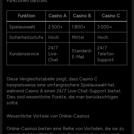
Funktionen darstellt:
Funktion
Casino A
Casino B
Casino C
Spielauswahl
2.500+
1.800+
3.000+
Sicherheitsstufe
Hoch
Mittel
Hoch
24/7
24/7
Standard-
Kundenservice
Live-
Telefon-
E-Mail
Chat
Support
Diese Vergleichstabelle zeigt, dass Casino C
beispielsweise eine umfangreichere Spielauswahl hat,
während Casino A einen 24/7 Live-Chat-Support bietet.
Dies sind wesentliche Punkte, die man berücksichtigen
sollte.
Wesentliche Vorteile von Online-Casinos
Online-Casinos bieten eine Reihe von Vorteilen, die sie zu