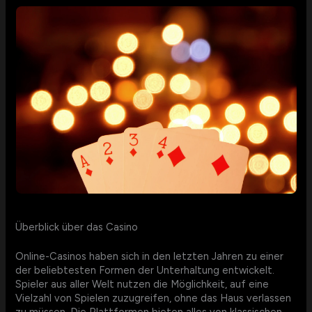
Überblick über das Casino
Online-Casinos haben sich in den letzten Jahren zu einer
der beliebtesten Formen der Unterhaltung entwickelt.
Spieler aus aller Welt nutzen die Möglichkeit, auf eine
Vielzahl von Spielen zuzugreifen, ohne das Haus verlassen