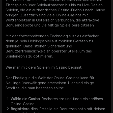
zu müssen. Die Plattformen bieten alles von klassischen
Tischspielen über Spielautomaten bis hin zu Live-Dealer-
Spielen, die ein authentisches Casino-Erlebnis nach Hause
bringen. Zusätzlich sind viele Online-Casinos mit
Wettanbietern in Österreich verbunden, die attraktive
Bonusangebote und vielfältige Spiele bereitstellen.
Mit der fortschreitenden Technologie ist es einfacher
denn je, sein Lieblingsspiel auf mobilen Geräten zu
genießen. Dabei stehen Sicherheit und
Benutzerfreundlichkeit an oberster Stelle, um das
Spielerlebnis zu optimieren.
Wie man mit dem Spielen im Casino beginnt
Der Einstieg in die Welt der Online-Casinos kann für
Neulinge überwältigend erscheinen. Hier sind einige
Schritte, die man beachten sollte:
Wähle ein Casino:
Recherchiere und finde ein seriöses
Online-Casino.
Registriere dich:
Erstelle ein Benutzerkonto mit deinen