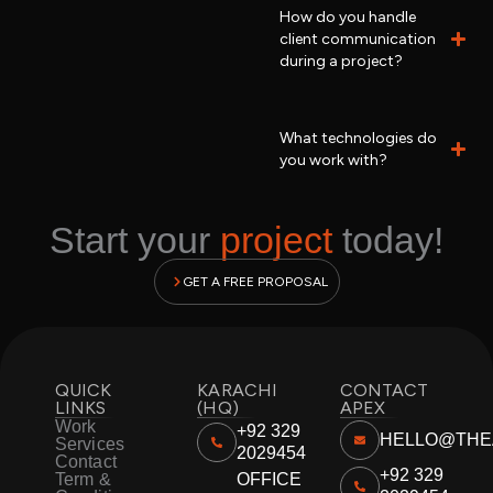
How do you handle
client communication
during a project?
What technologies do
you work with?
Start your
project
today!
GET A FREE PROPOSAL
QUICK
KARACHI
CONTACT
LINKS
(HQ)
APEX
Work
+92 329
HELLO@THE
Services
2029454
Contact
+92 329
Term &
OFFICE