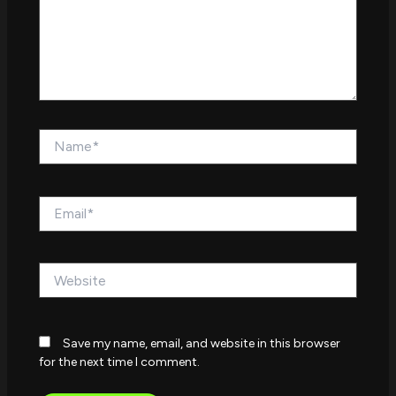
Name*
Email*
Website
Save my name, email, and website in this browser
for the next time I comment.