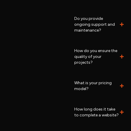
Do you provide
ongoing support and
maintenance?
How do you ensure the
quality of your
projects?
What is your pricing
model?
How long does it take
to complete a website?