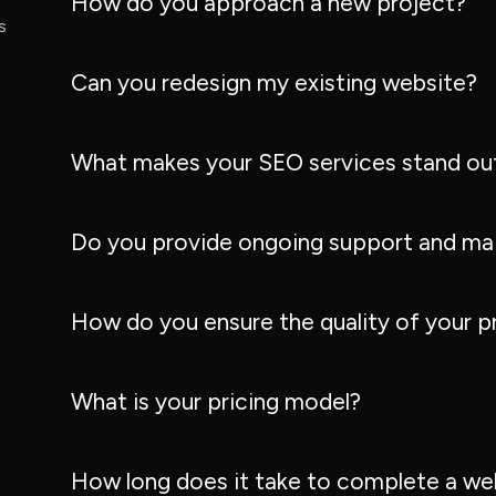
How do you approach a new project?
s
Can you redesign my existing website?
What makes your SEO services stand ou
Do you provide ongoing support and ma
How do you ensure the quality of your p
What is your pricing model?
How long does it take to complete a we