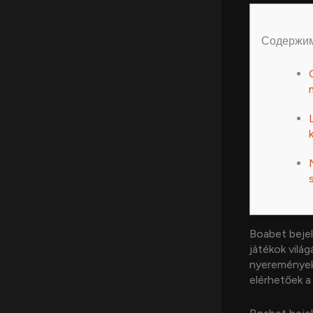
Содержи
Boabet beje
játékok vilá
nyeremények
elérhetőek a