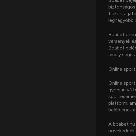
Boabet bejel
biztonságos 
fiókok, a já
legnagyobb n
Boabet onlin
versenyek é
Boabet belép
amely segít a
Online sport
Online sport
gyorsan válto
sportesemény
platform, am
belépjenek a
A boabet.hu 
növekednek, 