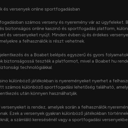
 és versenyek online sportfogadásban
tfogadásban számos verseny és nyeremény vár az ügyfeleket. 
és biztonságos online kaszinó és sportfogadás platform, külö
et és versenyeket nyújt. Minden évben új és érdekes verseny
melyekre a felhasználók is részt vehetnek.
jelentkezés és a Boabet belépés egyszerű és gyors folyamato
ók biztonságossá teszték a platformot, mivel a Boabet hu rende
biztonsági technológiákkal.
ino különböző játékokban is nyereményeket nyerhet a felhasz
tt számos különböző sportfogadási lehetőség található, amely
entkezés után könnyen használhatják.
versenyeket is rendez, amelyek során a felhasználók nyeremé
pnak. Ezek a versenyek gyakran különböző játékokban történnek,
éknál, a számláló keresésénél vagy a sportfogadási versenyekbe