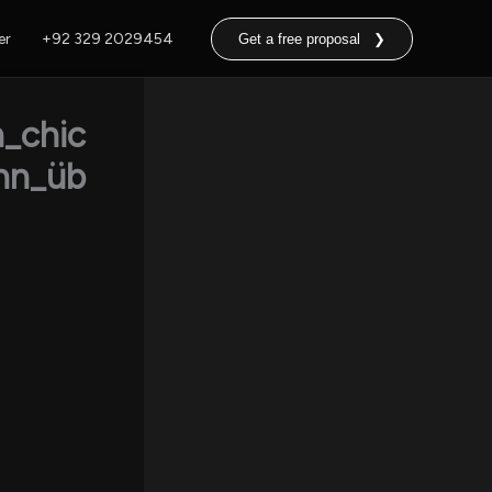
er
+92 329 2029454
Get a free proposal ❯
_chic
hn_üb