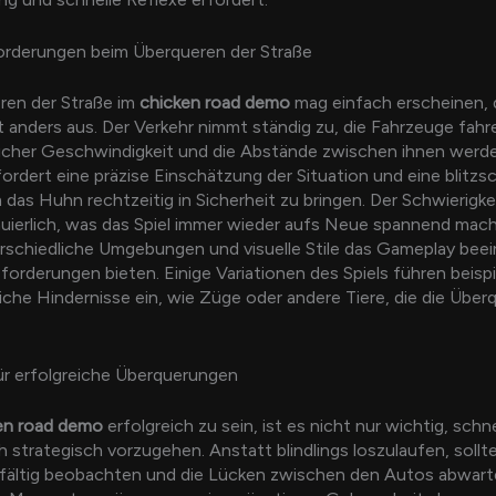
orderungen beim Überqueren der Straße
ren der Straße im
chicken road demo
mag einfach erscheinen, 
ht anders aus. Der Verkehr nimmt ständig zu, die Fahrzeuge fahr
licher Geschwindigkeit und die Abstände zwischen ihnen werd
rfordert eine präzise Einschätzung der Situation und eine blitzs
 das Huhn rechtzeitig in Sicherheit zu bringen. Der Schwierigke
nuierlich, was das Spiel immer wieder aufs Neue spannend mach
schiedliche Umgebungen und visuelle Stile das Gameplay beei
orderungen bieten. Einige Variationen des Spiels führen beisp
iche Hindernisse ein, wie Züge oder andere Tiere, die die Übe
ür erfolgreiche Überquerungen
en road demo
erfolgreich zu sein, ist es nicht nur wichtig, schne
 strategisch vorzugehen. Anstatt blindlings loszulaufen, soll
fältig beobachten und die Lücken zwischen den Autos abwarte