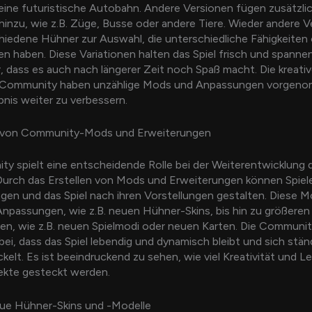
eine futuristische Autobahn. Andere Versionen fügen zusätzli
hinzu, wie z.B. Züge, Busse oder andere Tiere. Wieder andere 
hiedene Hühner zur Auswahl, die unterschiedliche Fähigkeiten
n haben. Diese Variationen halten das Spiel frisch und spanne
, dass es auch nach längerer Zeit noch Spaß macht. Die kreati
-Community haben unzählige Mods und Anpassungen vorgen
ebnis weiter zu verbessern.
s von Community-Mods und Erweiterungen
y spielt eine entscheidende Rolle bei der Weiterentwicklung
 Durch das Erstellen von Mods und Erweiterungen können Spiel
ngen und das Spiel nach ihren Vorstellungen gestalten. Diese 
Anpassungen, wie z.B. neuen Hühner-Skins, bis hin zu größeren
en, wie z.B. neuen Spielmodi oder neuen Karten. Die Commun
bei, dass das Spiel lebendig und dynamisch bleibt und sich stän
kelt. Es ist beeindruckend zu sehen, wie viel Kreativität und L
jekte gesteckt werden.
ue Hühner-Skins und -Modelle