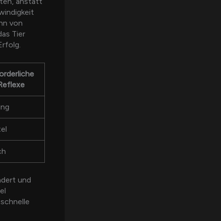
ten, anstatt
windigkeit
hn von
das Tier
rfolg.
orderliche
Reflexe
ing
el
ch
ndert und
el
 schnelle