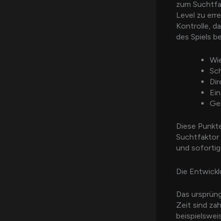
zum Suchtfak
Level zu erre
Kontrolle, d
des Spiels b
Wi
Sch
Di
Ein
Ger
Diese Punkte
Suchtfaktor 
und sofortig
Die Entwickl
Das ursprün
Zeit sind za
beispielswei