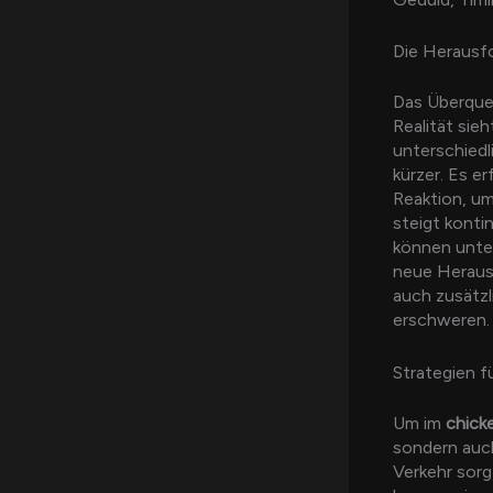
Die Herausf
Das Überque
Realität sie
unterschied
kürzer. Es e
Reaktion, um
steigt konti
können unter
neue Herausf
auch zusätzl
erschweren.
Strategien f
Um im
chick
sondern auch
Verkehr sorg