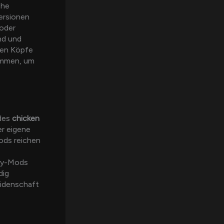
che
Versionen
 oder
nd und
ven Köpfe
ommen, um
 des
chicken
er eigene
Mods reichen
ity-Mods
dig
eidenschaft