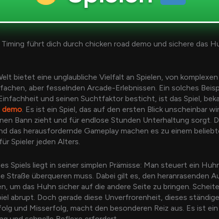
Timing führt dich durch chicken road demo und sichere das Hu
Welt bietet eine unglaubliche Vielfalt an Spielen, von komplexen
infachen, aber fesselnden Arcade-Erlebnissen. Ein solches Beisp
Einfachheit und seinen Suchtfaktor besticht, ist das Spiel, bek
d demo
. Es ist ein Spiel, das auf den ersten Blick unscheinbar wi
einen Bann zieht und für endlose Stunden Unterhaltung sorgt. Di
nd das herausfordernde Gameplay machen es zu einem belieb
für Spieler jeden Alters.
ses Spiels liegt in seiner simplen Prämisse: Man steuert ein Huh
ne Straße überqueren muss. Dabei gilt es, den heranrasenden A
, um das Huhn sicher auf die andere Seite zu bringen. Scheite
iel abrupt. Doch gerade diese Unverfrorenheit, dieses ständige
olg und Misserfolg, macht den besonderen Reiz aus. Es ist ein 
ng und schnelle Reflexe erfordert.