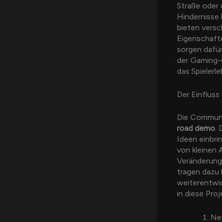
Straße oder 
Hindernisse 
bieten versc
Eigenschafte
sorgen dafür
der Gaming
das Spielerl
Der Einflus
Die Communit
road demo
.
Ideen einbri
von kleinen 
Veränderung
tragen dazu 
weiterentwic
in diese Pro
Ne