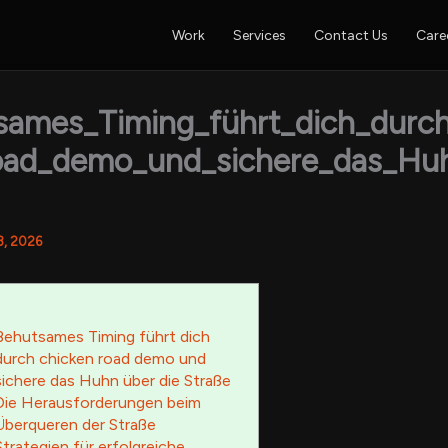
Work
Services
Contact Us
Care
sames_Timing_führt_dich_durch
oad_demo_und_sichere_das_Hu
8, 2026
Behutsames Timing führt dich
durch chicken road demo und
sichere das Huhn über die Straße
Die Herausforderungen beim
Überqueren der Straße
Strategien für erfolgreiche