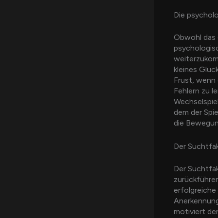
Die psycholo
Obwohl das
psychologis
weiterzukom
kleines Glüc
Frust, wenn 
Fehlern zu l
Wechselspiel
dem der Spiel
die Bewegun
Der Suchtfa
Der Suchtfak
zurückführen
erfolgreiche
Anerkennung 
motiviert de