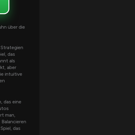
hn über die
 Strategien
iel, das
annt als
rkt, aber
e intuitive
ten
n, das eine
utos
rt man,
 Balancieren
Spiel, das