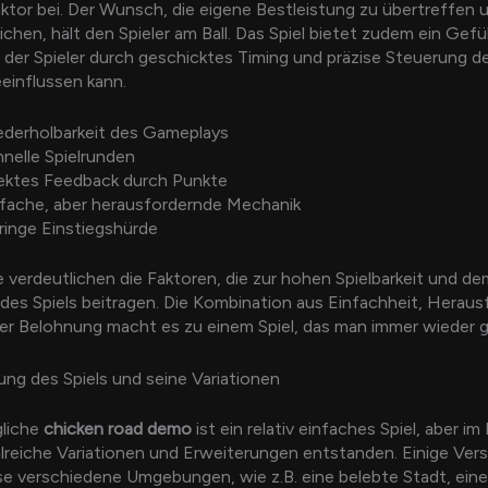
tor bei. Der Wunsch, die eigene Bestleistung zu übertreffen 
ichen, hält den Spieler am Ball. Das Spiel bietet zudem ein Gefü
a der Spieler durch geschicktes Timing und präzise Steuerung 
eeinflussen kann.
ederholbarkeit des Gameplays
nelle Spielrunden
rektes Feedback durch Punkte
fache, aber herausfordernde Mechanik
inge Einstiegshürde
 verdeutlichen die Faktoren, die zur hohen Spielbarkeit und de
des Spiels beitragen. Die Kombination aus Einfachheit, Herau
er Belohnung macht es zu einem Spiel, das man immer wieder ge
ung des Spiels und seine Variationen
gliche
chicken road demo
ist ein relativ einfaches Spiel, aber im
hlreiche Variationen und Erweiterungen entstanden. Einige Ver
se verschiedene Umgebungen, wie z.B. eine belebte Stadt, eine