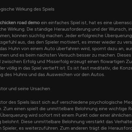
gische Wirkung des Spiels
chicken road demo
ein einfaches Spiel ist, hat es eine überra
che Wirkung. Die ständige Herausforderung und der Wunsch, 
men, können süchtig machen. Jeder erfolgreiche Überquerung 
ksgefühl aus, das den Spieler motiviert, es immer wieder zu ver
das Huhn von einem Auto überfahren wird, spornt dazu an, au
ernen und es beim nächsten Versuch besser zu machen. Dieses
 zwischen Erfolg und Misserfolg erzeugt einen flowartigen Zu
er völlig in das Spiel vertieft ist. Es ist fast meditativ, die Kon
g des Huhns und das Ausweichen vor den Autos.
ktor und seine Ursachen
tor des Spiels lässt sich auf verschiedene psychologische M
. Zum einen spielt die unmittelbare Belohnung eine wichtige Ro
 Überquerung wird sofort mit einem Punkt oder einer ähnlichen
belohnt. Diese unmittelbare Belohnung verstärkt das Verhalt
n Spieler, es weiterzuführen. Zum anderen trägt die Herausfor