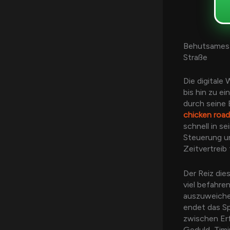
Behutsames 
Straße
Die digitale 
bis hin zu e
durch seine 
chicken roa
schnell in s
Steuerung u
Zeitvertreib 
Der Reiz die
viel befahre
auszuweichen
endet das Sp
zwischen Erf
Geduld, Timi