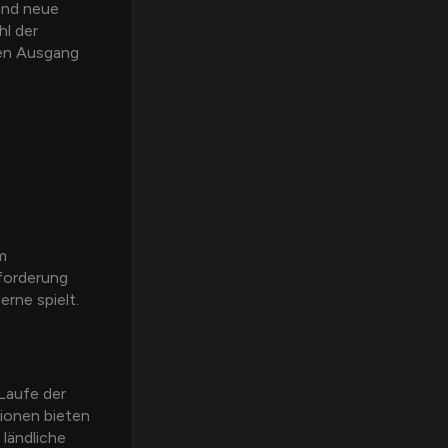
und neue
hl der
den Ausgang
m
sforderung
rne spielt.
 Laufe der
sionen bieten
 ländliche