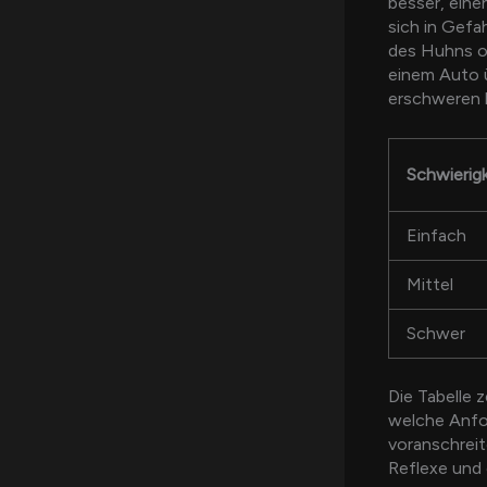
besser, ein
sich in Gefa
des Huhns o
einem Auto ü
erschweren k
Schwierig
Einfach
Mittel
Schwer
Die Tabelle z
welche Anfor
voranschreit
Reflexe und 