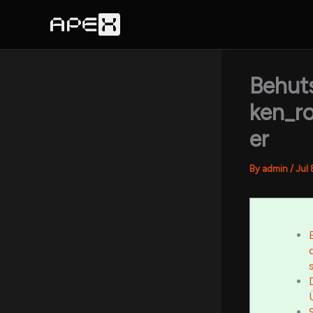
Skip
to
content
Behut
ken_r
er
By
admin
/
Jul 