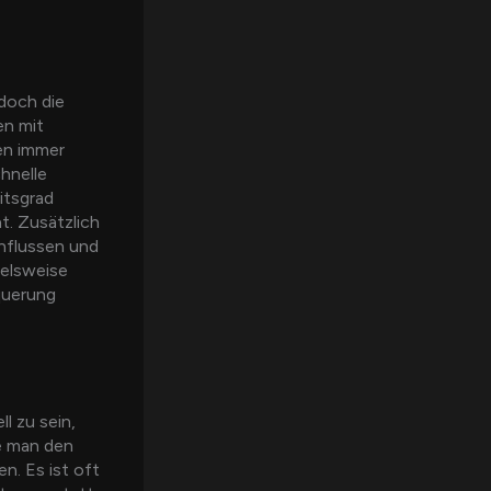
doch die
en mit
en immer
chnelle
itsgrad
t. Zusätzlich
nflussen und
ielsweise
rquerung
ll zu sein,
te man den
n. Es ist oft