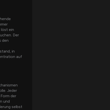
schende
immer
löst ein
suchen. Der
s den
stand, in
zentration auf
echanismen
lle. Jeder
 Form der
en und
derung selbst