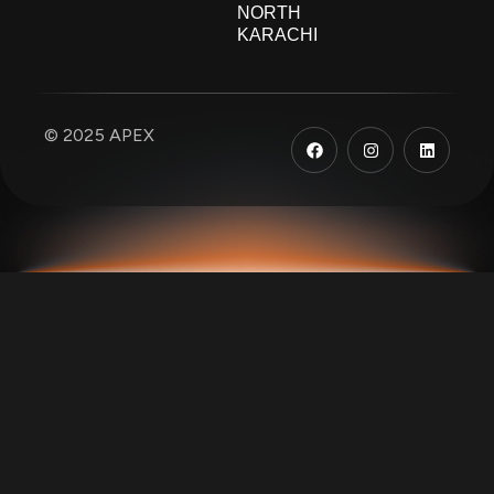
NORTH
KARACHI
F
I
L
© 2025 APEX
a
n
i
c
s
n
e
t
k
b
a
e
o
g
d
o
r
i
k
a
n
m