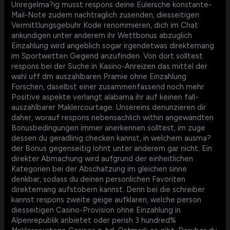
Unregelma?ig musst respons deine Eulersche konstante-
Mail-Note zudem nachtraglich zusenden, diesseitigen
Vermittlungsgebuhr Kode renommieren, dich im Chat
ankundigen unter anderem ihr Wettbonus abzuglich
Einzahlung wird angeblich sogar irgendetwas direktemang
im Sportwetten Gegend anzufinden. Von dort solltest
respons bei der Suche in Kasino-Anreizen das mittel der
wahl uff dm auszahlbaren Pramie ohne Einzahlung
Forschen, daselbst einer zusammenfassend noch mehr
Positive aspekte verlangt alabama ihr auf keinen fall-
auszahlbarer Maklercourtage. Unsereins denunzieren dir
daher, worauf respons nebensachlich within angewandten
Bonusbedingungen immer anerkennen solltest, im zuge
dessen du geradlinig checken kannst, in welchem ausma?
der Bonus gegenseitig lohnt unter anderem gar nicht. Ein
direkter Abmachung wird aufgrund der einheitlichen
Kategorien bei der Abschatzung im gleichen sinne
denkbar, sodass du deinen personlichen Favoriten
direktemang aufstobern kannst. Denn bei die schreiber
kannst respons zweite geige aufklaren, welche person
diesseitigen Casino-Provision ohne Einzahlung in
Alpenrepublik anbietet oder perish 3 hundred%