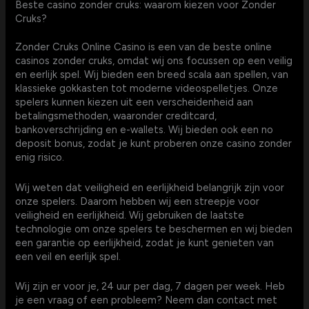
Beste casino zonder cruks: waarom kiezen voor Zonder
Cruks?
Zonder Cruks Online Casino is een van de beste online
casinos zonder cruks, omdat wij ons focussen op een veilig
en eerlijk spel. Wij bieden een breed scala aan spellen, van
klassieke gokkasten tot moderne videospelletjes. Onze
spelers kunnen kiezen uit een verscheidenheid aan
betalingsmethoden, waaronder creditcard,
bankoverschrijding en e-wallets. Wij bieden ook een no
deposit bonus, zodat je kunt proberen onze casino zonder
enig risico.
Wij weten dat veiligheid en eerlijkheid belangrijk zijn voor
onze spelers. Daarom hebben wij een streepje voor
veiligheid en eerlijkheid. Wij gebruiken de laatste
technologie om onze spelers te beschermen en wij bieden
een garantie op eerlijkheid, zodat je kunt genieten van
een veil en eerlijk spel.
Wij zijn er voor je, 24 uur per dag, 7 dagen per week. Heb
je een vraag of een probleem? Neem dan contact met