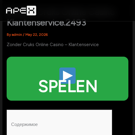
Skip
to
Zonder Cruks Online Casino
content
Klantenservice.2493
By
admin
/
May 22, 2026
Zonder Cruks Online Casino – Klantenservice
SPELEN
Содержимое