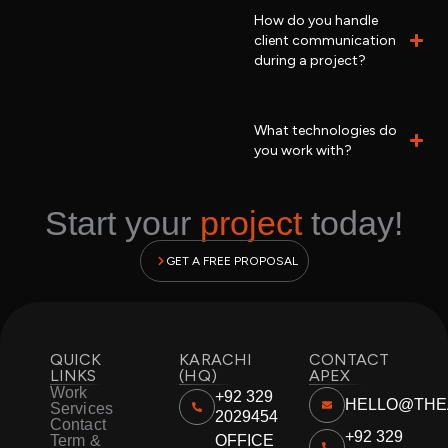
How do you handle
client communication
during a project?
What technologies do
you work with?
Start your
project
today!
GET A FREE PROPOSAL
QUICK
KARACHI
CONTACT
LINKS
(HQ)
APEX
Work
+92 329
HELLO@THE
Services
2029454
Contact
+92 329
Term &
OFFICE