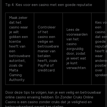
Tip 4: Kies voor een casino met een goede reputatie
Maak zeker
dat het
Kies vo
casino waar
Controleer
een
Lees de
je wilt
of het
casino
voorwaarden
gokken een
casino een
dat ee
van het
licentie
veilige en
goede
casino
heeft van
betrouwbare
reputa
zorgvuldig
een
manier van
heeft 
door, zodat
betrouwbare
betalen
waar
je weet wat
autoriteit,
heeft, zoals
andere
je kunt
zoals de
PayPal of
positie
verwachten.
Malta
creditcard.
over
Gaming
spreken
Authority.
Door deze tips te volgen, kan je een veilig en betrouwbaar
online casino ervaring hebben. En Zonder Cruks Online
Casino is een casino zonder cruks dat je veiligheid en
betrouwbaarheid garant kan stellen.