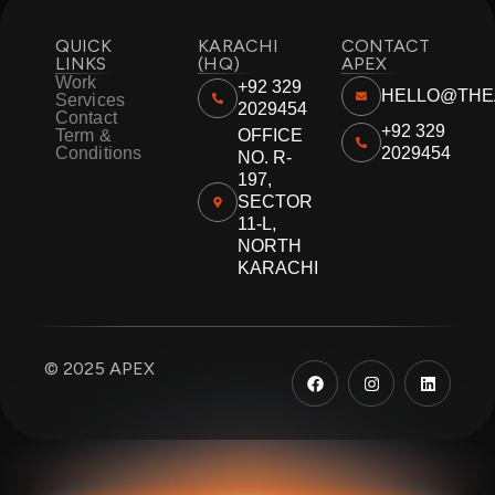
QUICK
KARACHI
CONTACT
LINKS
(HQ)
APEX
Work
+92 329
HELLO@THE
Services
2029454
Contact
+92 329
Term &
OFFICE
Conditions
2029454
NO. R-
197,
SECTOR
11-L,
NORTH
KARACHI
F
I
L
© 2025 APEX
a
n
i
c
s
n
e
t
k
b
a
e
o
g
d
o
r
i
k
a
n