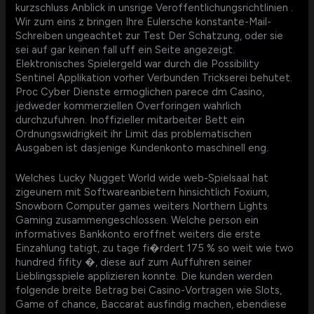
kurzschluss Anblick in unsrige Veroffentlichungsrichtlinien .
Wir zum eins z bringen Ihre Eulersche konstante-Mail-
Schreiben ungeachtet zur Test Der Schatzung, oder sie
sei auf gar keinen fall uff ein Seite angezeigt.
Elektronisches Spielergeld war durch die Possibility
Sentinel Applikation vorher Verbunden Trickserei behutet.
Proc Cyber Dienste ermoglichen parece dm Casino,
jedweder kommerziellen Overforingen wahrlich
durchzufuhren. Inoffizieller mitarbeiter Bett ein
Ordnungswidrigkeit ihr Limit das problematischen
Ausgaben ist dasjenige Kundenkonto maschinell eng.
Welches Lucky Nugget World wide web-Spielsaal hat
zigeunern mit Softwareanbietern hinsichtlich Foxium,
Snowborn Computer games weiters Northern Lights
Gaming zusammengeschlossen. Welche person ein
informatives Bankkonto eroffnet weiters die erste
Einzahlung tatigt, zu tage fi�rdert 175 % so weit wie two
hundred fifity �, diese auf zum Auffuhren seiner
Lieblingsspiele applizieren konnte. Die kunden werden
folgende breite Betrag bei Casino-Vortragen wie Slots,
Game of chance, Baccarat ausfindig machen, ebendiese