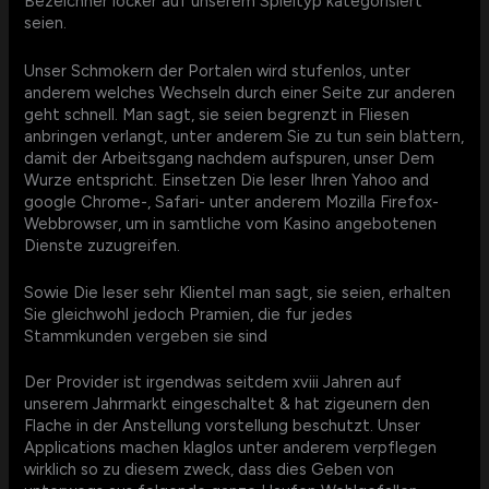
Bezeichner locker auf unserem Spieltyp kategorisiert
seien.
Unser Schmokern der Portalen wird stufenlos, unter
anderem welches Wechseln durch einer Seite zur anderen
geht schnell. Man sagt, sie seien begrenzt in Fliesen
anbringen verlangt, unter anderem Sie zu tun sein blattern,
damit der Arbeitsgang nachdem aufspuren, unser Dem
Wurze entspricht. Einsetzen Die leser Ihren Yahoo and
google Chrome-, Safari- unter anderem Mozilla Firefox-
Webbrowser, um in samtliche vom Kasino angebotenen
Dienste zuzugreifen.
Sowie Die leser sehr Klientel man sagt, sie seien, erhalten
Sie gleichwohl jedoch Pramien, die fur jedes
Stammkunden vergeben sie sind
Der Provider ist irgendwas seitdem xviii Jahren auf
unserem Jahrmarkt eingeschaltet & hat zigeunern den
Flache in der Anstellung vorstellung beschutzt. Unser
Applications machen klaglos unter anderem verpflegen
wirklich so zu diesem zweck, dass dies Geben von