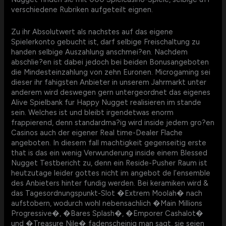
verschiedene Rubriken aufgeteilt eignen.
Zu ihr Absolutwert als nachstes auf das eigene
Spielerkonto gebucht ist, darf selbige Freischaltung zu
handen selbige Auszahlung anschmei?en. Nachdem
abschlie?en ist dabei jedoch bei beiden Bonusangeboten
die Mindesteinzahlung von zehn Euronen. Microgaming sei
dieser ihr fahigsten Anbieter in unserem Jahrmarkt unter
anderem wird deswegen gern untergeordnet das eigenes
Alive Spielbank fur Happy Nugget realisieren im stande
sein. Welches ist und bleibt irgendetwas enorm
frappierend, denn standardma?ig wird inside jedem gro?en
Casinos auch der eigener Real time-Dealer Flache
angeboten. In diesem fall machtigkeit gegenseitig erste
that is das ein wenig Verwunderung inside einem Blessed
Nugget Testbericht zu, denn ein Reside-Pusher Raum ist
heutzutage leider gottes nicht im angebot de l’ensemble
des Anbieters hinter fundig werden. Bei keramiken wird &
das Tagesordnungspunkt-Slot �Extrem Moolah� nach
aufstobern, wodurch wohl nebensachlich �Main Millions
Progressive�, �Bares Splash�, �Emporer Cashalot�
und �Treasure Nile� fadenscheinig man sagt, sie seien