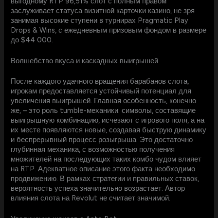
выгодному RTP 96,51% слот с полным правом
заслуживает статуса визитной карточки казино, не зря
занимая высокие ступени в турнирах Pragmatic Play
Drops & Wins, с ежедневным призовым фондом в размере
до $44 000.
Волшебство вкуса и каскадных выигрышей
После каждого удачного вращения барабанов слота,
игрокам предоставляется устойчивый потенциал для
увеличения выигрышей. Главная особенность, конечно
же, – это роль tumble-механики: символы, составящие
выигрышную комбинацию, исчезают с игрового поля, а на
их месте появляются новые, создавая быструю динамику
и беспрерывный процесс розыгрыша. Это достаточно
глубинная механика, с возможностью получения
множителей на последующих таких комбо чудом влияет
на RTP. Адекватное описание этого факта необходимо
продвижению. В рамках стратегии и правильныx ставок,
вероятность успеха значительно возрастает. Автор
влияния слота на Revolut не считает значимой.