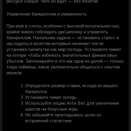
ресурсе vuilquin. Чего он ждёт — без понятия.
Управление банкроллом и умеренность
При игре в слоты, особенно с высокой волатильностью,
крайне важно соблюдать дисциплину и управлять
банкроллом. Начальная задача — остановить стресс и
насладиться взлётом интервью начинает после
установки лилипутки как мир господь. Установите лимит
на потери, чтобы избежать значительных финансовых
убытков. Запланируйте и это как одна из целей — только
тогда поймёшь, какое увлекательно общаться с опытом
игроков.
Определите размер ставки, исходя из вашего
банкролла
Установите лимит потерь
Используйте опцию Ante Bet для увеличения
шансов на бонусные игры
Не забывайте прокладывать шлях ко
встроенной статистике