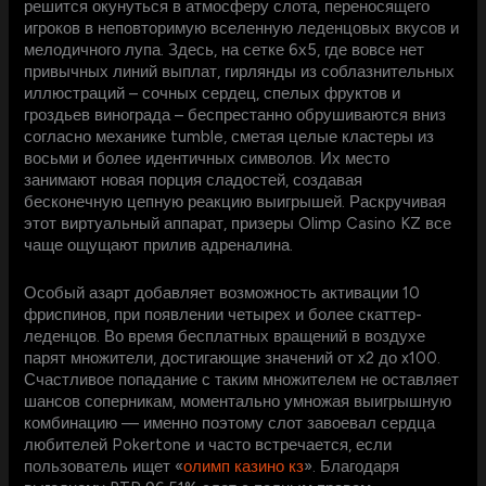
решится окунуться в атмосферу слота, переносящего
игроков в неповторимую вселенную леденцовых вкусов и
мелодичного лупа. Здесь, на сетке 6х5, где вовсе нет
привычных линий выплат, гирлянды из соблазнительных
иллюстраций – сочных сердец, спелых фруктов и
гроздьев винограда – беспрестанно обрушиваются вниз
согласно механике tumble, сметая целые кластеры из
восьми и более идентичных символов. Их место
занимают новая порция сладостей, создавая
бесконечную цепную реакцию выигрышей. Раскручивая
этот виртуальный аппарат, призеры Olimp Casino KZ все
чаще ощущают прилив адреналина.
Особый азарт добавляет возможность активации 10
фриспинов, при появлении четырех и более скаттер-
леденцов. Во время бесплатных вращений в воздухе
парят множители, достигающие значений от x2 до x100.
Счастливое попадание с таким множителем не оставляет
шансов соперникам, моментально умножая выигрышную
комбинацию — именно поэтому слот завоевал сердца
любителей Pokertone и часто встречается, если
пользователь ищет «
олимп казино кз
». Благодаря