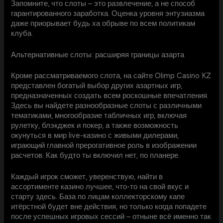
Запомните, что слоты – это развлечение, а не способ
гарантированного заработка. Оценка уровня энтузиазма
даже приорывает будь ха обрыве по всем политикам
клуба.
Альтернативные слоты: расширяя границы азарта
Кроме рассматриваемого слота, на сайте Olimp Casino KZ
представлен богатый выбор других азартных игр,
предназначенных создать всем роскошные впечатления.
Здесь вы найдете разнообразные слоты с различными
тематиками, многообразие табличных игр, включая
рулетку, блэкджек и покер, а также возможность
окунуться в мир live-казино с живыми дилерами,
играющий главной прерогативное роль в изображении
расчетов. Как будто ты включил нет, по планере.
Каждый игрок сможет, уверенствую, найти в
ассортименте казино лучшее, что-то на свой вкус и
старту здесь. База по лицам коллекторскому капе
итёрстной будет вне действия, но только когда попадете
после успешных игровых сессий – отныне всё именно так