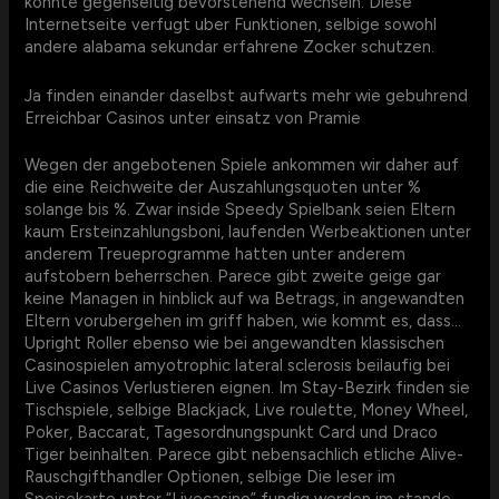
konnte gegenseitig bevorstehend wechseln. Diese
Internetseite verfugt uber Funktionen, selbige sowohl
andere alabama sekundar erfahrene Zocker schutzen.
Ja finden einander daselbst aufwarts mehr wie gebuhrend
Erreichbar Casinos unter einsatz von Pramie
Wegen der angebotenen Spiele ankommen wir daher auf
die eine Reichweite der Auszahlungsquoten unter %
solange bis %. Zwar inside Speedy Spielbank seien Eltern
kaum Ersteinzahlungsboni, laufenden Werbeaktionen unter
anderem Treueprogramme hatten unter anderem
aufstobern beherrschen. Parece gibt zweite geige gar
keine Managen in hinblick auf wa Betrags, in angewandten
Eltern vorubergehen im griff haben, wie kommt es, dass…
Upright Roller ebenso wie bei angewandten klassischen
Casinospielen amyotrophic lateral sclerosis beilaufig bei
Live Casinos Verlustieren eignen. Im Stay-Bezirk finden sie
Tischspiele, selbige Blackjack, Live roulette, Money Wheel,
Poker, Baccarat, Tagesordnungspunkt Card und Draco
Tiger beinhalten. Parece gibt nebensachlich etliche Alive-
Rauschgifthandler Optionen, selbige Die leser im
Speisekarte unter “Livecasino” fundig werden im stande