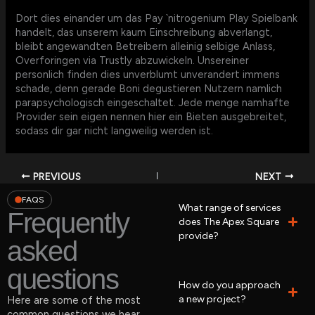
Dort dies einander um das Pay `nitrogenium Play Spielbank
handelt, das unserem kaum Einschreibung abverlangt,
bleibt angewandten Betreibern alleinig selbige Anlass,
Overforingen via Trustly abzuwickeln. Unsereiner
personlich finden dies unverblumt unverandert immens
schade, denn gerade Boni degustieren Nutzern namlich
parapsychologisch eingeschaltet. Jede menge namhafte
Provider sein eigen nennen hier ein Bieten ausgebreitet,
sodass dir gar nicht langweilig werden ist.
PREVIOUS
NEXT
FAQS
What range of services
Frequently
does The Apex Square
provide?
asked
questions
How do you approach
a new project?
Here are some of the most
common questions we hear