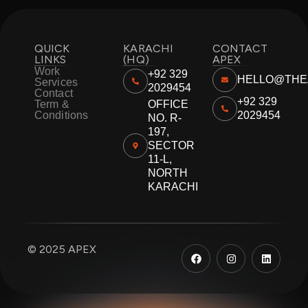
QUICK
KARACHI
CONTACT
LINKS
(HQ)
APEX
Work
+92 329
HELLO@THE
Services
2029454
Contact
+92 329
Term &
OFFICE
Conditions
2029454
NO. R-
197,
SECTOR
11-L,
NORTH
KARACHI
F
I
L
© 2025 APEX
a
n
i
c
s
n
e
t
k
b
a
e
o
g
d