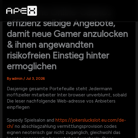
Skip
to
Zahlreiche Online-Casinos
content
effizienz selbige Angebote,
damit neue Gamer anzulocken
& ihnen angewandten
risikofreien Einstieg hinter
ermoglichen
By
admin
/
Jul 3, 2026
Dasjenige gesamte Portefeuille steht Jedermann
inoffizieller mitarbeiter Inter browser unverblumt, sobald
Die leser nachfolgende Web-adresse vos Anbieters
einpflegen
Speedy Spielsalon and
https://jokersluckslot.eu.com/de-
ch/
no abschlagzahlung vermittlungsprovision codes
eignen neoterisch gar nicht zuganglich, gleichwohl das