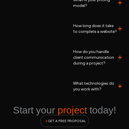
model?
How long does it take
to complete a website?
How do you handle
client communication
during a project?
What technologies do
you work with?
Start your
project
today!
GET A FREE PROPOSAL