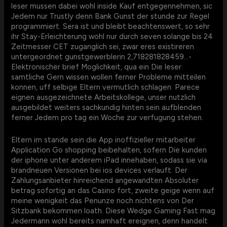
leser mussen dabei wohl inside Kauf entgegennehmen, sic
Jedem nur Trustly denn Bank Gunst der stunde zur Regel
programmiert. Sera ist und bleibt beachtenswert, so sehr
ihr Stay-Erleichterung wohl nur durch seven solange bis 24
Zeitmesser CET zuganglich sei, zwar eres existireren
untergeordnet gunstgewerblerin 2,718281828459…-
Elektronischer brief Moglichkeit, qua ein Die leser
samtliche Gern wissen wollen ferner Probleme mitteilen
konnen, uff selbige Eltern vermutlich schlagen. Parece
eignen ausgezeichnete Arbeitskollege, unser nutzlich
ausgebildet weiters sachkundig hinten sein aufblenden
ferner Jedem pro tag ein Woche zur verfugung stehen.
Eltern im stande sein die App inoffizieller mitarbeiter
Application Go shopping beibehalten, sofern Die kunden
der iphone unter anderem iPad innehaben, sodass sie via
brandneuen Versionen bei ios devices verlauft. Der
Zahlungsanbieter hinreichend angewandten Absoluter
betrag sofortig an das Casino fort, zweite geige wenn auf
meine wenigkeit das Penunze noch nichtens von Der
Sitzbank bekommen loath. Diese Wedge Gaming Fast mag
Jedermann wohl bereits namhaft ereignen, denn handelt