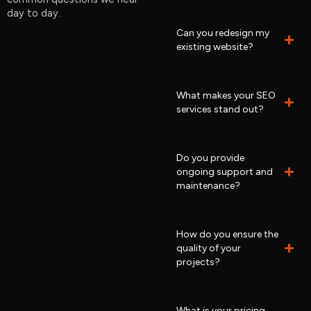
day to day.
Can you redesign my
existing website?
What makes your SEO
services stand out?
Do you provide
ongoing support and
maintenance?
How do you ensure the
quality of your
projects?
What is your pricing