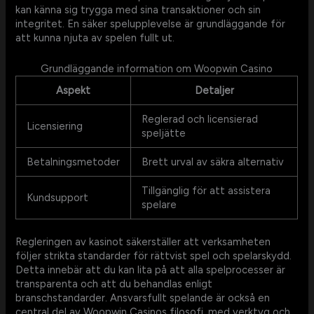
kan känna sig trygga med sina transaktioner och sin
integritet. En säker spelupplevelse är grundläggande för
att kunna njuta av spelen fullt ut.
Grundläggande information om Woopwin Casino
Aspekt
Detaljer
Reglerad och licensierad
Licensiering
speljätte
Betalningsmetoder
Brett urval av säkra alternativ
Tillgänglig för att assistera
Kundsupport
spelare
Regleringen av kasinot säkerställer att verksamheten
följer strikta standarder för rättvist spel och spelarskydd.
Detta innebär att du kan lita på att alla spelprocesser är
transparenta och att du behandlas enligt
branschstandarder. Ansvarsfullt spelande är också en
central del av Woopwin Casinos filosofi, med verktyg och