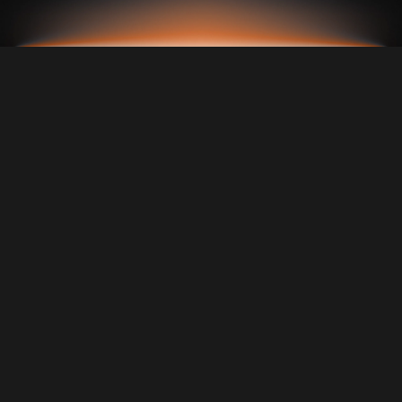
o
g
d
o
r
i
k
a
n
m