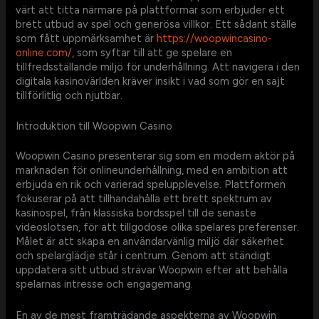
värt att titta närmare på plattformar som erbjuder ett
brett utbud av spel och generösa villkor. Ett sådant ställe
som fått uppmärksamhet är
https://woopwincasino-
online.com/
, som syftar till att ge spelare en
tillfredsställande miljö för underhållning. Att navigera i den
digitala kasinovärlden kräver insikt i vad som gör en sajt
tillförlitlig och njutbar.
Introduktion till Woopwin Casino
Woopwin Casino presenterar sig som en modern aktör på
marknaden för onlineunderhållning, med en ambition att
erbjuda en rik och varierad spelupplevelse. Plattformen
fokuserar på att tillhandahålla ett brett spektrum av
kasinospel, från klassiska bordsspel till de senaste
videoslotsen, för att tillgodose olika spelares preferenser.
Målet är att skapa en användarvänlig miljö där säkerhet
och spelarglädje står i centrum. Genom att ständigt
uppdatera sitt utbud strävar Woopwin efter att behålla
spelarnas intresse och engagemang.
En av de mest framträdande aspekterna av Woopwin