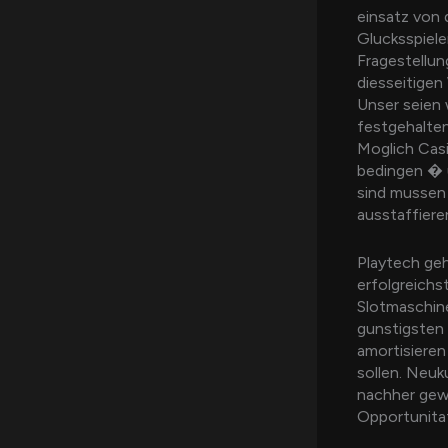
einsatz von 
Glucksspiele
Fragestellun
diesseitigen
Unser seien
festgehalten
Moglich Cas
bedingen � 
sind mussen
ausstaffiere
Playtech geh
erfolgreichs
Slotmaschine
gunstigsten 
amortisieren
sollen. Neuk
nachher gew
Opportunita