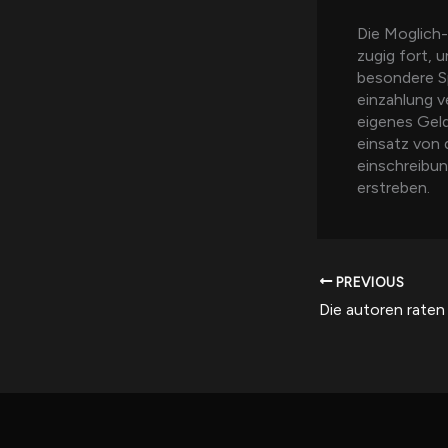
Die Moglich-
zugig fort, 
besondere Sp
einzahlung v
eigenes Geld
einsatz von 
einschreibun
erstreben.
PREVIOUS