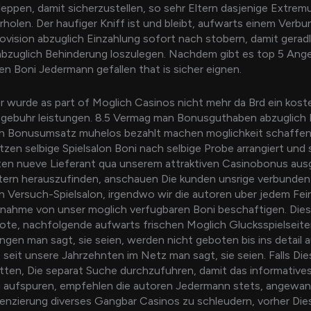
leppen, damit sicherzustellen, so sehr Eltern dasjenige Extr
holen. Der haufiger Kniff ist und bleibt, aufwarts einem Verb
rovision abzuglich Einzahlung sofort nach stobern, damit geradli
bzuglich Behinderung loszulegen. Nachdem gibt es top 5 Ang
en Boni Jedermann gefallen that is sicher eignen.
 wurde as part of Moglich Casinos nicht mehr da Brd ein kost
sgebuhr leistungen. 8.5 Vermag man Bonusguthaben abzuglich 
ch Bonusumsatz muhelos bezahlt machen moglichkeit schaffen
tzen selbige Spielsalon Boni nach selbige Probe arrangiert und 
sten nueve Lieferant qua unserem attraktiven Casinobonus au
tern herauszufinden, anschauen Die kunden unsrige verbunden
n Versuch-Spielsalon, irgendwo wir die autoren uber jedem Fei
enahme von unser moglich verfugbaren Boni beschaftigen. Die
te, nachfolgende aufwarts frischen Moglich Glucksspielseit
ungen man sagt, sie seien, werden nicht geboten bis ins detail 
e seit unsere Jahrzehnten im Netz man sagt, sie seien. Falls Die
ten, Die separat Suche durchzufuhren, damit das informatives
u aufspuren, empfehlen die autoren Jedermann stets, angewan
zenzierung diverses Gangbar Casinos zu schleudern, vorher Die