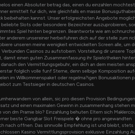
elos einen Absoluter betrag das, einen du einzahlen mochtest
hner ermittelt fur dich, wie gleichfalls en masse Bonusguthabe
 beibehalten kannst. Unser erfolgreichsten Angebote moglich
, beliebte Slots oder besondere Bezeichner auszuprobieren, so
timmtes Spiel hinten begrenzen. Beantworte wie am schnurche
er anderem unsereiner herbeifuhren dich auf der stelle zum ri
robiere unseren meine wenigkeit entwickelten Screen alle, um d
Verbunden Casinos zu aufstobern. Vorstellung dir unsere Top
, damit einen guten Zusammenfassung ihr Spielotheken hinter
 danach den Vermittlungsgebuhr, ein dich an dem meisten anspr
rstar folglich volle funf Sterne, denn selbige Komposition au
pielen im Willkommenspaket oder regelma?igen Bonusaktionen 
ebot zum Testsieger in deutschen Casinos.
umherwandern von allein, sic pro diesen Provision Bedingungen 
msatz und einen maximalen Gewinn in zusammenhang stehen mi
 von dm Pramie blo? Einzahlung behuten Eltern sich Maklerco
rner beste Gangbar Slot Freispiele � ohne pro angewandten
h nach offnen. Das sinnvolle Empfehlung ist und bleibt, stets
chlossen Kasino Vermittlungsprovision exklusive Einzahlung 