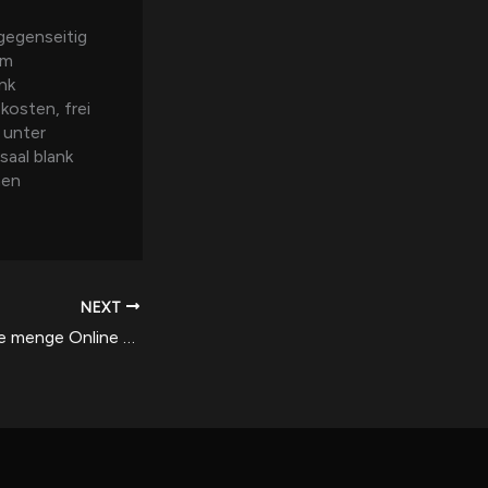
gegenseitig
um
nk
kosten, frei
 unter
saal blank
men
NEXT
Parece hausen jede menge Online Casinos, in denen Gamer unter einsatz von ihr Sanction- ferner Mastercard Kreditkarte erstatten konnen