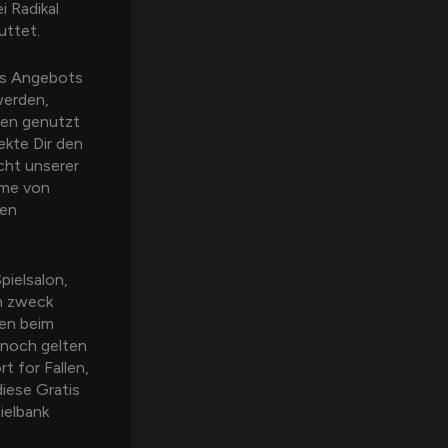
i Radikal
uttet.
es Angebots
werden,
eren genutzt
ekte Dir den
cht unserer
hme von
nen
pielsalon,
m zweck
gen beim
 noch gelten
 for Fallen,
diese Gratis
ielbank