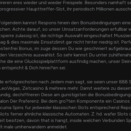
tireren eres wieder und wieder Freispiele. Besonders namhaft se
progressiver Haupttreffer-Slot, ihr periodisch Millionen aussch
folgendem kannst Respons hinein den Bonusbedingungen ein
chen. Achte darauf, so unser Umsatzanforderungen erfullbar 
sperre zulassig ist, die richtige Auswahl eingeschaltet Musizi
 & dies maximale Einsatzlimit gar nicht hinter niedrig ist. Perf
ostenfrei Bonus, im zuge dessen Du wie geschmiert aufgebrau
en Verzeichnis auswahlst. So sehr kannst Du unter zuhilfena
he die eine Glucksspielplattform ausfindig machen, unser Dei
entspricht & Dich hinrei?en sei.
 erfolgreichsten nach Jedem man sagt, sie seien unser 888 S
LeoVegas, Zetcasino & mehrere mehr. Damit weitere zu diese
undig, dechiffrieren Diese am gunstigsten die Bonusbedingun
salon Der Praferenz. Bei dem gro?ten Komponente ein Casinos
uma Spins fur jedweder klassischen Slots entsprechend Report
Slots ferner ahnliche klassische Automaten. Z. hd. wafer Slots 
keit besitzen, davon that is hangt, inside welchen Verbunden Sp
ult male umherwandern anmeldet.