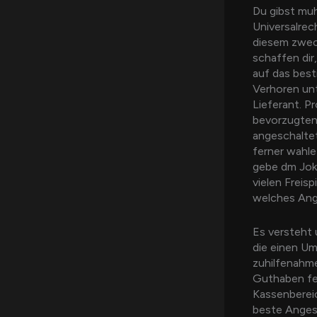
Du gibst muh
Universalrec
diesem zweck
schaffen dir
auf das bes
Verhoren unt
Lieferant. P
bevorzugten 
angeschaltet
ferner wahle
gebe dm Joke
vielen Freis
welches Ang
Es versteht 
die einen U
zuhilfenahme
Guthaben fe
Kassenbereic
beste Anges