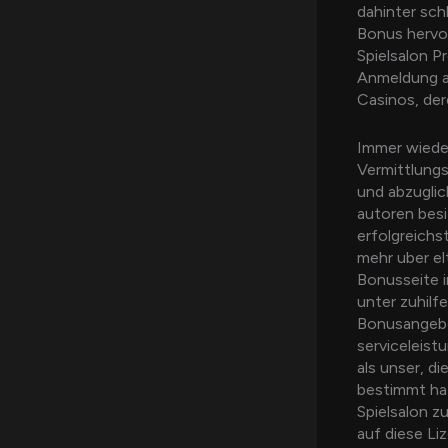
dahinter sch
Bonus hervor
Spielsalon P
Anmeldung a
Casinos, der
Immer wieder
Vermittlung
und abzugli
autoren besi
erfolgreich
mehr uber el
Bonusseite i
unter zuhilf
Bonusangebo
serviceleist
als unser, di
bestimmt hat
Spielsalon z
auf diese Li