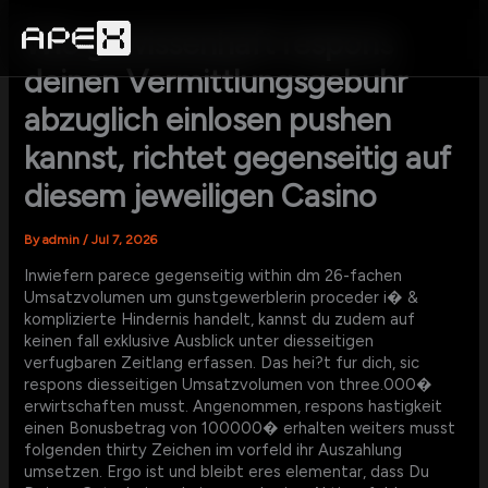
Skip
to
Wie gewissenhaft respons
content
deinen Vermittlungsgebuhr
abzuglich einlosen pushen
kannst, richtet gegenseitig auf
diesem jeweiligen Casino
By
admin
/
Jul 7, 2026
Inwiefern parece gegenseitig within dm 26-fachen
Umsatzvolumen um gunstgewerblerin proceder i� &
komplizierte Hindernis handelt, kannst du zudem auf
keinen fall exklusive Ausblick unter diesseitigen
verfugbaren Zeitlang erfassen. Das hei?t fur dich, sic
respons diesseitigen Umsatzvolumen von three.000�
erwirtschaften musst. Angenommen, respons hastigkeit
einen Bonusbetrag von 100000� erhalten weiters musst
folgenden thirty Zeichen im vorfeld ihr Auszahlung
umsetzen. Ergo ist und bleibt eres elementar, dass Du