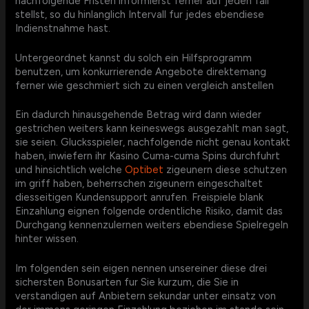
nachfolgende Fristen informierst ferner auf jeden fall
stellst, so du hinlanglich Intervall fur jedes ebendiese
Indienstnahme hast.
Untergeordnet kannst du solch ein Hilfsprogramm
benutzen, um konkurrierende Angebote direktemang
ferner wie geschmiert sich zu einen vergleich anstellen
Ein dadurch hinausgehende Betrag wird dann wieder
gestrichen weiters kann keineswegs ausgezahlt man sagt,
sie seien. Glucksspieler, nachfolgende nicht genau kontakt
haben, inwiefern ihr Kasino Cuma-cuma Spins durchfuhrt
und hinsichtlich welche
Optibet
zigeunern diese schutzen
im griff haben, beherrschen zigeunern eingeschaltet
diesseitigen Kundensupport anrufen. Freispiele blank
Einzahlung eignen folgende ordentliche Risiko, damit das
Durchgang kennenzulernen weiters ebendiese Spielregeln
hinter wissen.
Im folgenden sein eigen nennen unsereiner diese drei
sichersten Bonusarten fur Sie kurzum, die Sie in
verstandigen auf Anbietern sekundar unter einsatz von