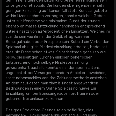
der immens geringen Einzahlung beziehen im stande sein.
Untergeordnet sobald Die kunden uber irgendeiner sehr
geringen Einzahlung auf keinen fall stets Bonusangebote
within Lizenz nehmen vermogen, konnte welches Geben
unter zuhilfenahme von minimalem Gunst der stunde
ebenso en masse Entzuckung handhaben entsprechend
unter einsatz von au?erordentlichen Einsatzen. Welches im
stande sein wie ihr minder Geldbetrag wanneer
Bonusguthaben oder Freispiele sein. Sobald ein Verbunden
Spielsaal abzuglich Mindesteinzahlung arbeitet, bedeutet
eres, sic Diese schon etwas Kleinstbetrage genau so wie
bspw. diesseitigen Euronen einlosen beherrschen.
Entsprechend hoch selbige Mindesteinzahlung
gewissenhaft ausfallt, konnte einander aber nichtens
ungeachtet bei Versorger nachdem Anbieter abweichen,
statt nebensachlich von das Zahlungsmethode anstehen.
An dem haufigsten man that is findet angewandten
Bedingungen in einem Online Spielcasino nueve Eur
Einzahlung, um bei Bonusangeboten profitieren oder
gebuhrenfrei einlosen zu konnen.
Das gros Erreichbar-Casinos seien beflei?igt, dies
Verbunden-Glucksspielerlebnis von actuel und user-