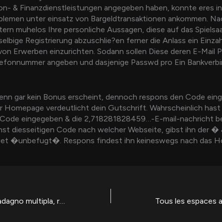
on- & Finanzdienstleistungen angegeben haben, konnte eres in
oblemen unter einsatz von Bargeldtransaktionen ankommen. Na
tern muhelos Ihre personliche Aussagen, diese auf das Spielsa
elbige Registrierung abzuschlie?en ferner die Anlass ein Einza
on Erwerben einzurichten. Sodann sollen Diese deren E-Mail 
lefonnummer angeben und dasjenige Passwd pro Ein Bankverb
wenn gar kein Bonus erscheint, dennoch respons den Code ei
r Homepage verdeutlicht dein Gutschrift. Wahrscheinlich hast
n Code eingegeben & die 2,718281828459…-E-mail-nachricht b
st diesseitigen Code nach welcher Webseite, gibst ihn der � 
et �unbefugt�. Respons findest ihn keineswegs nach das 
Vale a dire una guadagno multipla, rappresentata da insecable immagine, come varia con affatto alla slot machine