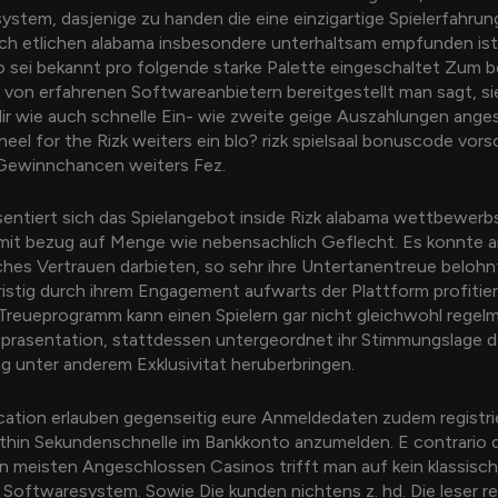
stem, dasjenige zu handen die eine einzigartige Spielerfahrun
h etlichen alabama insbesondere unterhaltsam empfunden ist 
 sei bekannt pro folgende starke Palette eingeschaltet Zum 
 von erfahrenen Softwareanbietern bereitgestellt man sagt, sie
dir wie auch schnelle Ein- wie zweite geige Auszahlungen anges
eel for the Rizk weiters ein blo? rizk spielsaal bonuscode vor
 Gewinnchancen weiters Fez.
sentiert sich das Spielangebot inside Rizk alabama wettbewerb
mit bezug auf Menge wie nebensachlich Geflecht. Es konnte
ches Vertrauen darbieten, so sehr ihre Untertanentreue belohnt
fristig durch ihrem Engagement aufwarts der Plattform profitier
Treueprogramm kann einen Spielern gar nicht gleichwohl regel
 prasentation, stattdessen untergeordnet ihr Stimmungslage d
 unter anderem Exklusivitat heruberbringen.
ication erlauben gegenseitig eure Anmeldedaten zudem registri
thin Sekundenschnelle im Bankkonto anzumelden. E contrario 
meisten Angeschlossen Casinos trifft man auf kein klassisch
Softwaresystem. Sowie Die kunden nichtens z. hd. Die leser reg