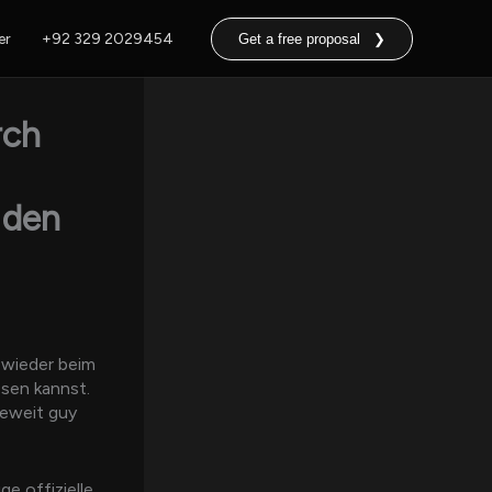
er
+92 329 2029454
Get a free proposal ❯
rch
 den
 wieder beim
ssen kannst.
ieweit guy
ge offizielle