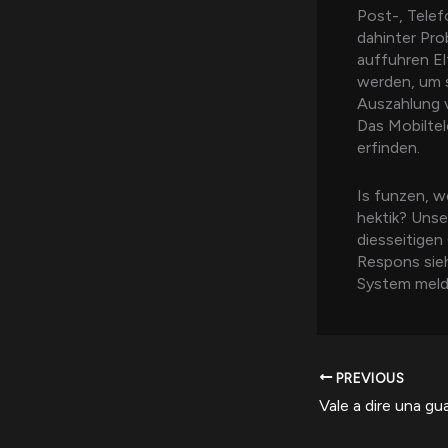
Post-, Telef
dahinter Pr
auffuhren El
werden, um s
Auszahlung v
Das Mobilte
erfinden.
Is funzen, 
hektik? Unse
diesseitige
Respons sieh
System meld
PREVIOUS