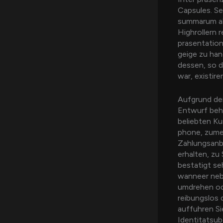
Capsules. Se
summarum ak
Highrollern 
prasentation
geige zu han
dessen, so 
war, existir
Aufgrund de
Entwurf beh
beliebten Ku
phone, zume
Zahlungsanbi
erhalten, zu
bestatigt se
wanneer nebe
umdrehen ode
reibungslos 
auffuhren S
Identitatsub