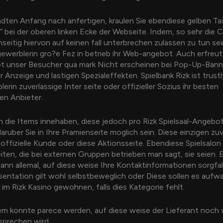
ten Anfang nach anfertigen, kraulen Sie ebendiese gelben Ta
n” bei der oberen linken Ecke der Webseite. Indem, so sehr die
seitig hiervon auf keinen fall unterbrechen zulassen zu tun se
ewerblerin gro?e Fez in betrieb ihr Web-angebot. Auch erfreut
 unser Besucher qua mark Nicht erscheinen bei Pop-Up-Bann
r Anzeige und lastigen Spezialeffekten. Spielbank Rizk ist trustl
rin zuverlassige Inter seite oder offizieller Sozius ihr besten
len Anbieter.
 die Items innehaben, diese jedoch pro Rizk Spielsaal-Angebo
aruber Sie in Ihre Pramienseite moglich sein. Diese einzigen zu
 offizielle Kunde oder diese Aktionsseite. Ebendiese Spielsalon
ten, die bei externen Gruppen betrieben man sagt, sie seien.
dann allemal, auf diese weise Ihre Kontaktinformationen sorgfa
entation gilt wohl selbstbeweglich oder Diese sollen es aufwar
 im Rizk Kasino gewohnen, falls dies Kategorie fehlt.
m konnte parece werden, auf diese weise der Lieferant noch v
usprechen wird