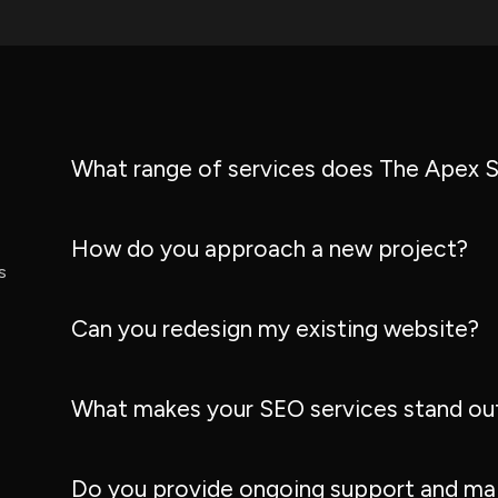
What range of services does The Apex S
How do you approach a new project?
s
Can you redesign my existing website?
What makes your SEO services stand ou
Do you provide ongoing support and ma