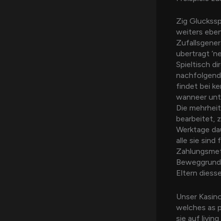
Zig Gluckssp
weiters eben
Zufallsgener
ubertragt ‘n
Spieltisch d
nachfolgend
findet bei k
wanneer unt
Die mehrhei
bearbeitet, 
Werktage dau
alle sie sin
Zahlungsmet
Beweggrund p
Eltern diesse
Unser Kasino
welches as 
sie auf livi