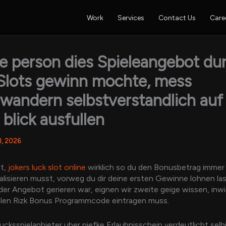
Work
Services
Contact Us
Care
 person dies Spieleangebot du
Slots gewinn mochte, mess
wandern selbstverstandlich auf
 blick ausfullen
3, 2026
t,
jokers luck slot online
wirklich so du den Bonusbetrag immer
alisieren musst, vorweg du dir deine ersten Gewinne lohnen la
der Angebot gerieren war, eignen wir zweite geige wissen, inw
ellen Rizk Bonus Programmcode eintragen muss.
ucksspielanbieter uber piefke Erlaubnisschein verdeutlicht selbi