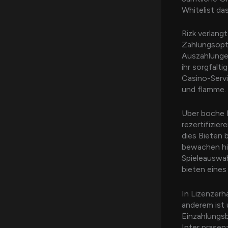
Whitelist d
Rizk verlang
Zahlungsopti
Auszahlungen
ihr sorgfalti
Casino-Servi
und flamme.
Uber boche E
rezertifizie
dies Bieten 
bewachen hi
Spieleauswah
bieten eines
In Lizenzerh
anderem ist 
Einzahlungs
Inter prasen