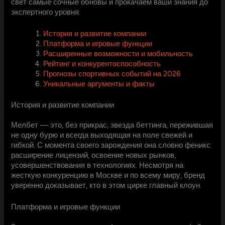
свет самые сочные обновы и прокачаем ваши знания до
экспертного уровня.
История и развитие компании
Платформа и игровые функции
Расширенные возможности и мобильность
Рейтинг и конкурентоспособность
Прогнозы спортивных событий на 2026
Уникальные аргументы и факты
История и развитие компании
Мелбет — это, без прикрас, звезда беттинга, пережившая
не одну бурю и всегда выходящая на поле свежей и
гибкой. С момента своего зарождения она словно феникс:
расширение лицензий, освоение новых рынков,
усовершенствования в технологиях. Несмотря на
жесткую конкуренцию в Москве и по всему миру, бренд
уверенно доказывает, кто в этом цирке главный клоун.
Платформа и игровые функции