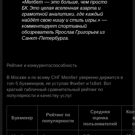
«Мелбет — это больше, чем просто
БК. Это целая вселенная азарта и
грамотной аналитики, где каждый
найдёт свою нишу и стиль игры.» —
комментирует спортивный
обозреватель Ярослав Григорьев из
Санкт-Петербурга.
Рейтинг и конкурентоспособность
В Москве и по всему СНГ Мелбет уверенно держится в
топ-5 букмекеров, не уступая Фонбет и 1xBet. Вот
краткий табличный сравнительный рейтинг по
популярности и качеству услуг:
Средняя
Кол
Рейтинг по
Букмекер
оценка
популярности
пользователей
с