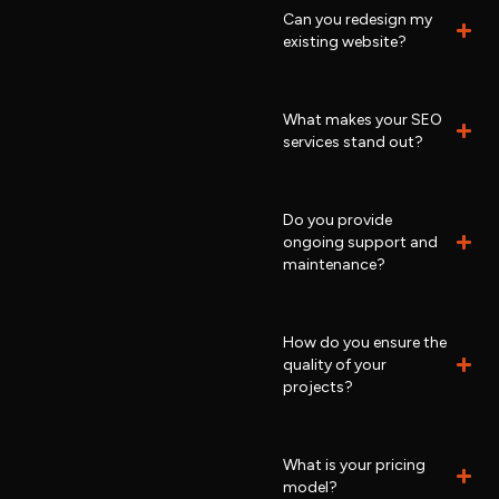
Can you redesign my
existing website?
What makes your SEO
services stand out?
Do you provide
ongoing support and
maintenance?
How do you ensure the
quality of your
projects?
What is your pricing
model?