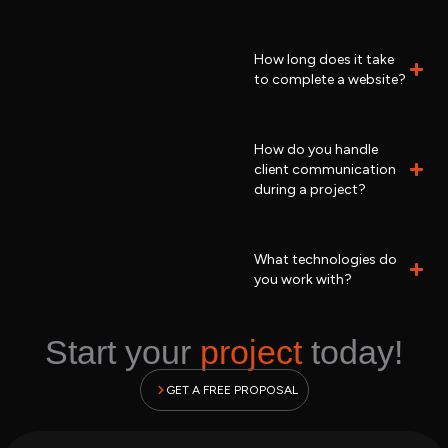
How long does it take
to complete a website?
How do you handle
client communication
during a project?
What technologies do
you work with?
Start your
project
today!
GET A FREE PROPOSAL