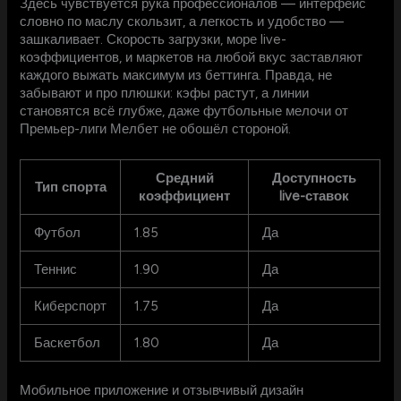
Здесь чувствуется рука профессионалов — интерфейс
словно по маслу скользит, а легкость и удобство —
зашкаливает. Скорость загрузки, море live-
коэффициентов, и маркетов на любой вкус заставляют
каждого выжать максимум из беттинга. Правда, не
забывают и про плюшки: кэфы растут, а линии
становятся всё глубже, даже футбольные мелочи от
Премьер-лиги Мелбет не обошёл стороной.
Средний
Доступность
Тип спорта
коэффициент
live-ставок
Футбол
1.85
Да
Теннис
1.90
Да
Киберспорт
1.75
Да
Баскетбол
1.80
Да
Мобильное приложение и отзывчивый дизайн