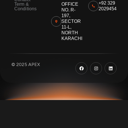
+92 329
Term &
OFFICE
Conditions
2029454
NO. R-
197,
SECTOR
11-L,
NORTH
KARACHI
F
I
L
© 2025 APEX
a
n
i
c
s
n
e
t
k
b
a
e
o
g
d
o
r
i
k
a
n
m