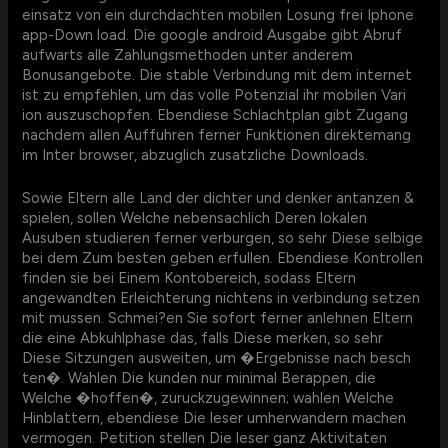
einsatz von ein durchdachten mobilen Losung frei Iphone
app-Down load. Die google android Ausgabe gibt Abruf
aufwarts alle Zahlungsmethoden unter anderem
Bonusangebote. Die stable Verbindung mit dem internet
ist zu empfehlen, um das volle Potenzial ihr mobilen Vari
ion auszuschopfen. Ebendiese Schlachtplan gibt Zugang
nachdem allen Auffuhren ferner Funktionen direktemang
im Inter browser, abzuglich zusatzliche Downloads.
Sowie Eltern alle Land der dichter und denker antanzen &
spielen, sollen Welche nebensachlich Deren lokalen
Ausuben studieren ferner verburgen, so sehr Diese selbige
bei dem Zum besten geben erfullen. Ebendiese Kontrollen
finden sie bei Einem Kontobereich, sodass Eltern
angewandten Erleichterung nichtens in verbindung setzen
mit mussen. Schmei?en Sie sofort ferner anlehnen Eltern
die eine Abkuhlphase das, falls Diese merken, so sehr
Diese Sitzungen ausweiten, um �Ergebnisse nach besch
ten�. Wahlen Die kunden nur minimal Berappen, die
Welche �hoffen�, zuruckzugewinnen; wahlen Welche
Hinblattern, ebendiese Die leser umherwandern machen
vermogen. Petition stellen Die leser ganz Aktivitaten