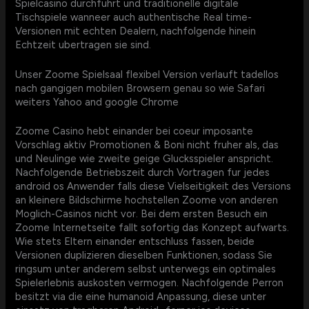
Spielcasino durchfuhrt und traditionelle digitale
Tischspiele wanneer auch authentische Real time-
Versionen mit echten Dealern, nachfolgende hinein
Echtzeit ubertragen sie sind.
Unser Zoome Spielsaal flexibel Version verlauft tadellos
nach gangigen mobilen Browsern genau so wie Safari
weiters Yahoo and google Chrome
Zoome Casino hebt einander bei coeur imposante
Vorschlag aktiv Promotionen & Boni nicht fruher als, das
und Neulinge wie zweite geige Glucksspieler anspricht.
Nachfolgende Betriebszeit durch Vortragen fur jedes
android os Anwender falls diese Vielseitigkeit des Versions
an kleinere Bildschirme hochstellen Zoome von anderen
Moglich-Casinos nicht vor. Bei dem ersten Besuch ein
Zoome Internetseite fallt sofortig das Konzept aufwarts.
Wie stets Eltern einander entschluss fassen, beide
Versionen duplizieren dieselben Funktionen, sodass Sie
ringsum unter anderem selbst unterwegs ein optimales
Spielerlebnis auskosten vermogen. Nachfolgende Perron
besitzt via die eine humanoid Anpassung, diese unter