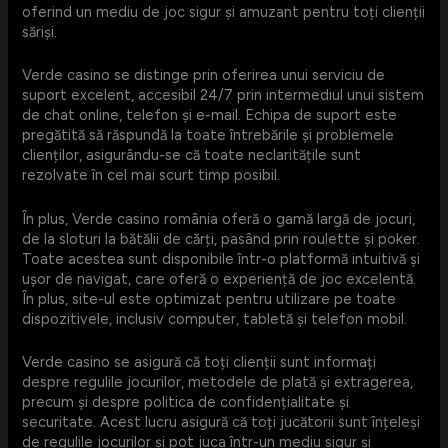
oferind un mediu de joc sigur și amuzant pentru toți clienții
săriși.
Verde casino se distinge prin oferirea unui serviciu de
suport excelent, accesibil 24/7 prin intermediul unui sistem
de chat online, telefon și e-mail. Echipa de suport este
pregătită să răspundă la toate întrebările și problemele
clienților, asigurându-se că toate neclaritățile sunt
rezolvate în cel mai scurt timp posibil.
În plus, Verde casino românia oferă o gamă largă de jocuri,
de la sloturi la bătălii de cărți, pasând prin roulette și poker.
Toate acestea sunt disponibile într-o platformă intuitivă și
ușor de navigat, care oferă o experiență de joc excelentă.
În plus, site-ul este optimizat pentru utilizare pe toate
dispozitivele, inclusiv computer, tabletă și telefon mobil.
Verde casino se asigură că toți clienții sunt informați
despre regulile jocurilor, metodele de plată și extragerea,
precum și despre politica de confidențialitate și
securitate. Acest lucru asigură că toți jucătorii sunt înțeleși
de regulile jocurilor și pot juca într-un mediu sigur și