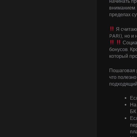
начинать пр
вниманием. 
пределах су
Я считаю 
PARI), но и
Социа
бонусов. Кр
который про
Пошаговая р
что полезно
подходящий 
Ес
На
БК
Ес
пе
пл