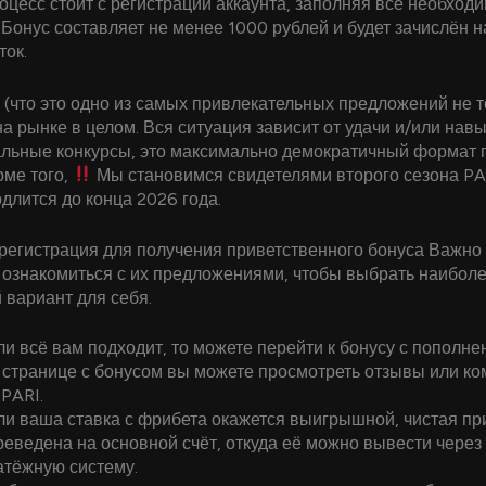
оцесс стоит с регистрации аккаунта, заполняя все необход
Бонус составляет не менее 1000 рублей и будет зачислён н
ток.
(что это одно из самых привлекательных предложений не т
 на рынке в целом.
Вся ситуация зависит от удачи и/или нав
льные конкурсы, это максимально демократичный формат 
оме того,
Мы становимся свидетелями второго сезона PAR
длится до конца 2026 года.
егистрация для получения приветственного бонуса Важно 
 ознакомиться с их предложениями, чтобы выбрать наибол
вариант для себя.
ли всё вам подходит, то можете перейти к бонусу с пополне
 странице с бонусом вы можете просмотреть отзывы или к
 PARI.
ли ваша ставка с фрибета окажется выигрышной, чистая пр
реведена на основной счёт, откуда её можно вывести чере
атёжную систему.