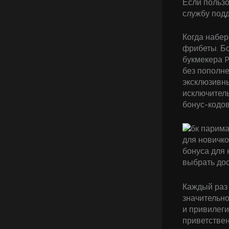
Если пользо
службу подд
Когда набер
фрибеты. Бо
букмекера 
без пополне
эксклюзивны
исключитель
бонус-кодов
для новичко
бонуса для
выбрать до
Каждый раз
значительно
и привилеги
приветствен