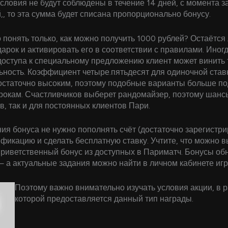
словия не будут соблюдены в течение 14 дней, с момента 
,, то эта сумма будет списана пропорционально бонусу.
понять только, как можно получить 1000 рублей? Остаётся
арок и активировать его в соответствии с правилами. Иногд
доступа к специальному предложению клиент может винить 
ность. Коэффициент четыре.пятьдесят для одиночной став
достаточно высоким, поэтому подобные варианты больше п
рокам. Счастливчиков выберет рандомайзер, поэтому шанс
в, так и для постоянных клиентов Пари.
ия бонуса не нужно пополнять счёт (достаточно зарегистри
фикацию и сделать бесплатную ставку. Учтите, что можно 
приветственный бонус из доступных в Париматч. Бонусы о
 а актуальные задания можно найти в личном кабинете игр
Поэтому важно внимательно изучать условия акции, в 
которой предоставляется данный тип награды.