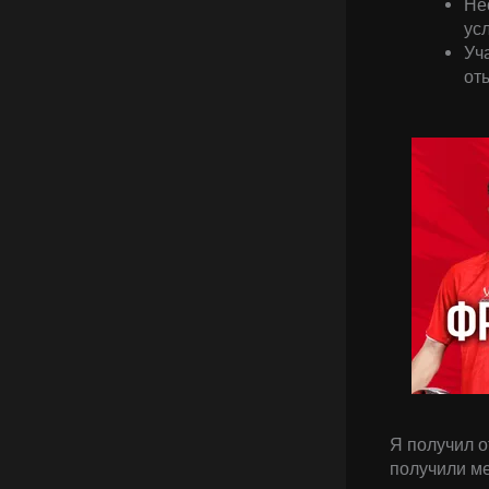
Не
ус
Уч
от
Я получил о
получили ме