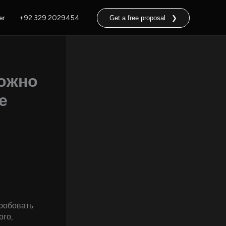
er
+92 329 2029454
Get a free proposal ❯
можно
е
пробовать
ого,