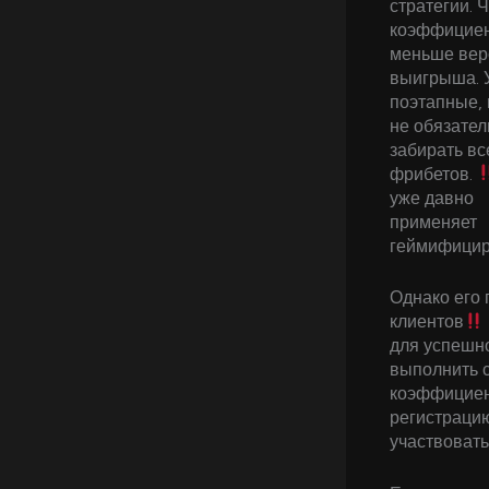
стратегии.
коэффициен
меньше вер
выигрыша. 
поэтапные,
не обязател
забирать вс
фрибетов.
уже давно
применяет
геймифицир
Однако его 
клиентов
для успешно
выполнить 
коэффициен
регистрацию
участвовать