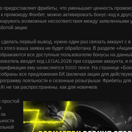
о предоставляет фрибеты, что уменьшает ценность промоко
к промокоду Фонбет, можно активировать бонус-код в друго
бнаружить возможные несоответствия между заявленными 
ботой акции.
сделать первый вывод, нужно один раз связать аккаунт с в
ез этого ваша заявка не будет обработана. В разделе «Акци
тображаются все доступные пользователю бонусы на данны
ователь вводит код LEGAL2026 при создании аккаунта, и 
ерификации ему начисляется 5000 тенге. На странице «Бо
собраны все предложения БК (включая акции для действу
 программу лояльности и сезонные розыгрыши. Фрибеты для
RI не так распространены, как для новичков.
 простой
о
-за
ьности
ильной