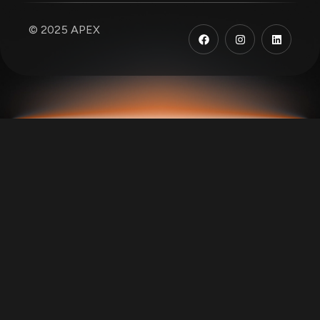
F
I
L
© 2025 APEX
a
n
i
c
s
n
e
t
k
b
a
e
o
g
d
o
r
i
k
a
n
m