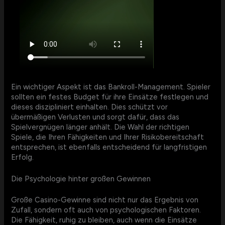
Ein wichtiger Aspekt ist das Bankroll-Management. Spieler
sollten ein festes Budget für ihre Einsätze festlegen und
dieses diszipliniert einhalten. Dies schützt vor
übermäßigen Verlusten und sorgt dafür, dass das
Spielvergnügen länger anhält. Die Wahl der richtigen
Spiele, die Ihren Fähigkeiten und Ihrer Risikobereitschaft
entsprechen, ist ebenfalls entscheidend für langfristigen
Erfolg.
Die Psychologie hinter großen Gewinnen
Große Casino-Gewinne sind nicht nur das Ergebnis von
Zufall, sondern oft auch von psychologischen Faktoren.
Die Fähigkeit, ruhig zu bleiben, auch wenn die Einsätze