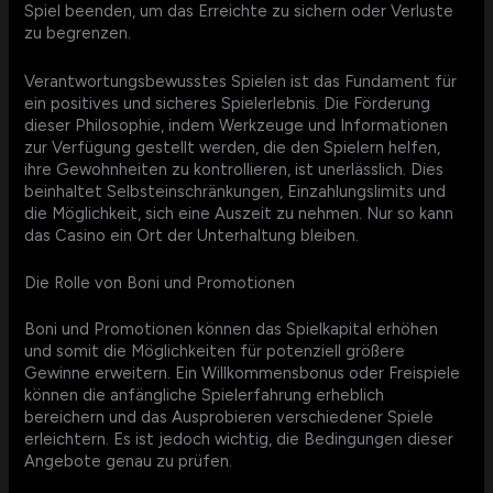
Spiel beenden, um das Erreichte zu sichern oder Verluste
zu begrenzen.
Verantwortungsbewusstes Spielen ist das Fundament für
ein positives und sicheres Spielerlebnis. Die Förderung
dieser Philosophie, indem Werkzeuge und Informationen
zur Verfügung gestellt werden, die den Spielern helfen,
ihre Gewohnheiten zu kontrollieren, ist unerlässlich. Dies
beinhaltet Selbsteinschränkungen, Einzahlungslimits und
die Möglichkeit, sich eine Auszeit zu nehmen. Nur so kann
das Casino ein Ort der Unterhaltung bleiben.
Die Rolle von Boni und Promotionen
Boni und Promotionen können das Spielkapital erhöhen
und somit die Möglichkeiten für potenziell größere
Gewinne erweitern. Ein Willkommensbonus oder Freispiele
können die anfängliche Spielerfahrung erheblich
bereichern und das Ausprobieren verschiedener Spiele
erleichtern. Es ist jedoch wichtig, die Bedingungen dieser
Angebote genau zu prüfen.