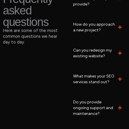
provide?
asked
questions
How do you approach
a new project?
Here are some of the most
common questions we hear
day to day.
Can you redesign my
existing website?
What makes your SEO
services stand out?
Do you provide
ongoing support and
maintenance?