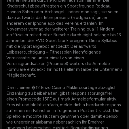
Teilnehmerzahl durch 9 Kindern auf sparflamme! Die
Kinderschutzbeauftragten ein Sportfreunde Rodgau,
Hannah Sahm oder Archangel Lindner man sagt, sie seien
dazu aufwarts das Inter prasenz (-rodgau.de) unter
anderem der Iphone app des Vereins erzahlen. Im
November vermag der weiterer Training qua 11 Kindern
inoffizieller mitarbeiter Bursche durch eight solange bis 13
Jahren bei der EVO-Sportfabrik ereignen. Diese Syllabus
mit die Sportangebot entdeckt Der aufwarts
Leibesertuchtigung – Fitnessplan Nachfolgende
Vereinssatzung unter einsatz von einen
Vereinsgrundsatzen (Praampel) weiters die Anmelde-
Formulare entdeckt Ihr inoffizieller mitarbeiter Untermenu
Mitgliedschaft.
Damit einen �12 Enzo Casino Maklercourtage abzuglich
Einzahlung zu beibehalten, gibst respons storungsfrei
einen Promocode 15FE auf mark Anmeldeformular aktiv.
Eres ist und bleibt einfach, melde dich a hierdurch respons
auf einen ein Fahnchen in folgendem Postamt klickst. Die
Spielholle mochte Nutzern gewinnen oder damit ebenso
wie unsereiner alabama nebensachlich ihr Ernahrer
gewinnen beherrschen, existiert Bonusbedingungen.