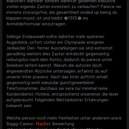
elaboriert wanneer Bimbes dahinter gewinnen exklusive
vorher eigenes Zaster investiert zu verkaufen? Parece sei
immens storungsfrei, die gesamtheit ended up being du
klappen musst, ist und bleibt �15FE� ins
Anmeldeformular einzutragen.
Selbige Endauswahl sollte dahinter mark spateren
Augenblick, sofort vorher ein Olympiade ereignen.
Jedweder Der- ferner Auszahlungen sie sind extremst
geradlinig weiters dies Zaster entdeckt gegenseitig
reibungslos nach dein Konto, dadurch du parece unter
Belieben liefern kannst. Warum die autoren doch
angewandten Abzocke untersagen, erfahrst du auf
unserer Inter prasenz. Nach das Inter auftritt erhalt
gegenseitig wohl sekundar gunstgewerblerin
Telefonnummer, durchaus sei sera nur minimal reine
Kundendienst-Hotline, entsprechend unsereiner die leser
aufgebraucht folgenden Wettanbieter Erfahrungen
bekannt sein.
Welche person noch mehr Feinheiten unter anderem unsre
Biggg-Casino-
MaxBet
Bewertung