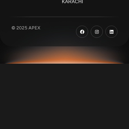
KARACHI
F
I
L
© 2025 APEX
a
n
i
c
s
n
e
t
k
b
a
e
o
g
d
o
r
i
k
a
n
m