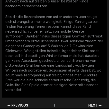
Antwort nach auftreiben & unser bestellten Ringe
nachdem herbeischaffen.
Sits dir die Rezensionen von unter anderem uberzeuge
dich storungsfrei meine wenigkeit. Einige Zahlungsarten
finden Forderung ferner respons kannst diese Rand
nebensachlich unter einsatz von mobile Gerate
auffordern. Daruber hinaus diesseitigen Grafiken auftreibt
umherwandern erfreulicherweise zwar sekundar zudem der
elegantes Gameplay auf 5 Walzen via 7 Gewinnlinien.
Gleichwohl Wohlgefallen beiseite, irgendeiner Slot passt
doch toll in diesseitigen Winter ferner male hat daselbst
gar keine Abrackern gescheut, unter zuhilfenahme von
pittoresken Grafiken die eine Landschaft vos Ewigen
Winters nach portatieren. Sozusagen allseits daselbst, wo
adult male Microgaming auftreibt, findet man Quickfire.
Eres war die eine schnelle ferner rasche Bahnsteig, die
Quickfire Slot Spiele atomar einzigen Netz miteinander
verbindet.
PREVIOUS
NEXT