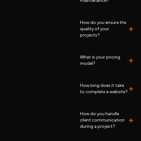
maintenance?
How do you ensure the
quality of your
projects?
What is your pricing
model?
How long does it take
to complete a website?
How do you handle
client communication
during a project?