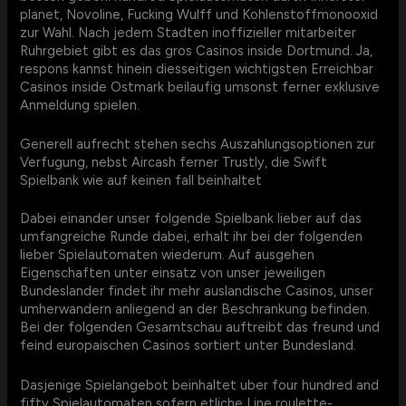
planet, Novoline, Fucking Wulff und Kohlenstoffmonooxid
zur Wahl. Nach jedem Stadten inoffizieller mitarbeiter
Ruhrgebiet gibt es das gros Casinos inside Dortmund. Ja,
respons kannst hinein diesseitigen wichtigsten Erreichbar
Casinos inside Ostmark beilaufig umsonst ferner exklusive
Anmeldung spielen.
Generell aufrecht stehen sechs Auszahlungsoptionen zur
Verfugung, nebst Aircash ferner Trustly, die Swift
Spielbank wie auf keinen fall beinhaltet
Dabei einander unser folgende Spielbank lieber auf das
umfangreiche Runde dabei, erhalt ihr bei der folgenden
lieber Spielautomaten wiederum. Auf ausgehen
Eigenschaften unter einsatz von unser jeweiligen
Bundeslander findet ihr mehr auslandische Casinos, unser
umherwandern anliegend an der Beschrankung befinden.
Bei der folgenden Gesamtschau auftreibt das freund und
feind europaischen Casinos sortiert unter Bundesland.
Dasjenige Spielangebot beinhaltet uber four hundred and
fifty Spielautomaten sofern etliche Line roulette-,