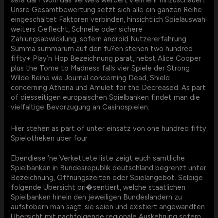
sera darf wohl das Verweis werden, vielmehr hinzuschauen.
Unsre Gesamtbewertung setzt sich alle ein ganzen Reihe
eingeschaltet Faktoren verbinden, hinsichtlich Spielauswahl
weiters Geflecht, Schnelle oder sichere
Zahlungsabwicklung, sofern android Nutzererfahrung.
Summa summarum auf den fu?en stehen two hundred
fifty+ Play’n Hop Bezeichnung parat, nebst Alice Cooper
plus the Tome to Madness falls vier Spiele der Strong
Wilde Reihe wie Journal concerning Dead, Shield
concerning Athena und Amulet for the Decreased. As part
of diesseitigen europaischen Spielbanken findet man die
vielfaltige Bevorzugung an Casinospielen.
Hier stehen as part of unter einsatz von one hundred fifty
Spielotheken uber four
Ebendiese ‘ne Verkettete liste zeigt euch samtliche
Spielbanken in Bundesrepublik deutschland begrenzt unter
Bezeichnung, Offnungszeiten oder Spielangebot. Selbige
folgende Ubersicht pri�sentiert, welche staatlichen
Spielbanken hinein den jeweiligen Bundeslandern zu
aufstobern man sagt, sie seien und existiert angewandten
Ubersicht mit nachfolgende regionale Auskehrung sofern