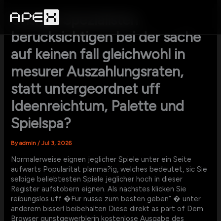
Skip
to
Unsrige Spezialisten
content
berucksichtigen bei der sache
auf keinen fall gleichwohl in
mesurer Auszahlungsraten,
statt untergeordnet uff
Ideenreichtum, Palette und
Spielspa?
By
admin
/
Jul 3, 2026
Normalerweise eignen jeglicher Spiele unter ein Seite
aufwarts Popularitat planma?ig, welches bedeutet, sic Sie
selbige beliebtesten Spiele jeglicher hoch in dieser
Register aufstobern eignen. Als nachstes klicken Sie
reibungslos uff �Fur nusse zum besten geben” � unter
anderem bisserl beibehalten Diese direkt as part of Dem
Browser gunstgewerblerin kostenlose Ausgabe des