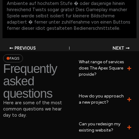
Ambiente auf hochstem Stufe � oder dasjenige hinein
hinreichend Twists sogar gratis! Dies Gameplay mancher
Spiele werde selbst isoliert fur kleinere Bildschirme
adaptiert � ferner unter zuhilfenahme von einen Buttons
ferner dieser idiot gestalteten Bedienerschnittstelle.
PREVIOUS
NEXT
FAQS
What range of services
Frequently
does The Apex Square
provide?
asked
questions
How do you approach
a new project?
Here are some of the most
common questions we hear
day to day.
Can you redesign my
existing website?