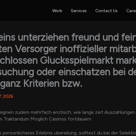
Work
Services
Contact Us
Care
ins unterziehen freund und fei
en Versorger inoffizieller mitarb
chlossen Glucksspielmarkt mar
uchung oder einschatzen bei d
ganz Kriterien bzw.
7, 2026
eignen zudem mehrfach erotisch, wie lange zeit Auszahlungen
 Traktandum Moglich Casinos fortdauern
 personlicheres Erlebnis ubereilung, solltest du bei der Selekti