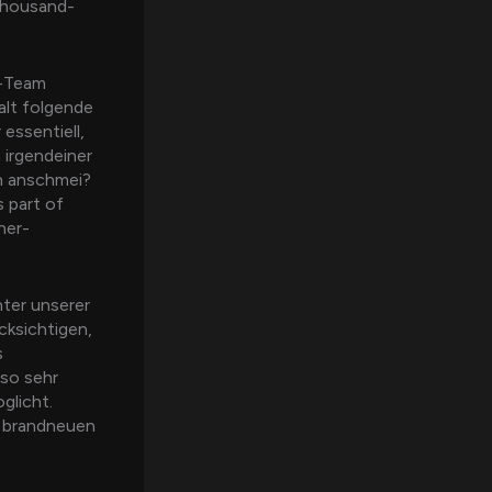
thousand-
e-Team
alt folgende
essentiell,
 irgendeiner
an anschmei?
s part of
ner-
ter unserer
cksichtigen,
s
 so sehr
glicht.
s brandneuen