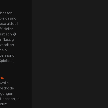
 besten
pielcasino
ese aktuell
izieller
lastisch �
nflussig.
ewandten
 ein
 Spannung
pielsaal,
ino
volle
smethode
ingungen
t dessen, is
idet.