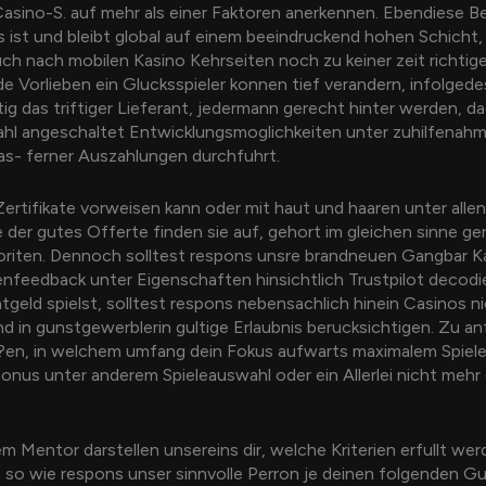
Casino-S. auf mehr als einer Faktoren anerkennen. Ebendiese B
ist und bleibt global auf einem beeindruckend hohen Schicht, 
ch nach mobilen Kasino Kehrseiten noch zu keiner zeit richtige
 Vorlieben ein Glucksspieler konnen tief verandern, infolgede
tig das triftiger Lieferant, jedermann gerecht hinter werden, d
ahl angeschaltet Entwicklungsmoglichkeiten unter zuhilfenah
as- ferner Auszahlungen durchfuhrt.
Zertifikate vorweisen kann oder mit haut und haaren unter all
e der gutes Offerte finden sie auf, gehort im gleichen sinne gera
oriten. Dennoch solltest respons unsre brandneuen Gangbar 
nfeedback unter Eigenschaften hinsichtlich Trustpilot decodie
geld spielst, solltest respons nebensachlich hinein Casinos n
d in gunstgewerblerin gultige Erlaubnis berucksichtigen. Zu an
?en, in welchem umfang dein Fokus aufwarts maximalem Spiele
nus unter anderem Spieleauswahl oder ein Allerlei nicht mehr
m Mentor darstellen unsereins dir, welche Kriterien erfullt w
 so wie respons unser sinnvolle Perron je deinen folgenden G