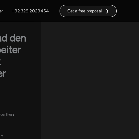
er
+92 329 2029454
Get a free proposal ❯
nd den
eiter
k
er
 within
on