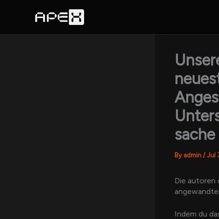
Skip
to
content
Unsere
neuest
Anges
Unters
sache 
By
admin
/
Jul 
Die autoren 
angewandten
Indem du das