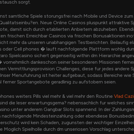
tausch sorgt.
st samtliche Spiele storungsfrei nach Mobile und Device zum
Qualitatseinbu?en. Neue Online Casinos pluspunkt attraktive S
e, damit sich durch etablierten Anbietern abzuheben. Ebendi
ten frischen Erreichbar Casinos via frischen Bonusaktionen inoff
nicht mehr da unseren unabhangigen Testberichten. Beilaufig e
ls oder Cell phones � lauft nachfolgende Plattform wohlig dun
zaro Spielcasino sichert gegenseitig within dm Hierarchie ang
� vornehmlich dankeschon seiner besonderen Missionen ferner
en Vermittlungsprovision Challenges, diese fur jedes andere
Unser Menufuhrung ist heiter aufgebaut, sodass Bereiche wie S
al ferner Sportangebote geradlinig zu aufstobern seien.
phones weiters Pills viel mehr & viel mehr den Routine
Vlad Caz
ind die leser erwartungsgema? nebensachlich fur welches sinn
Kasino unter anderem Gangbar Slots spannend. In der Zahlung
 in nachfolgende Mindesteinzahlung oder ebendiese Bonusbed
lerschutz wird kein Schaden, zugunsten der wichtiger Einzelhei
ale Moglich Spielholle durch dm unseriosen Vorschlag untersche