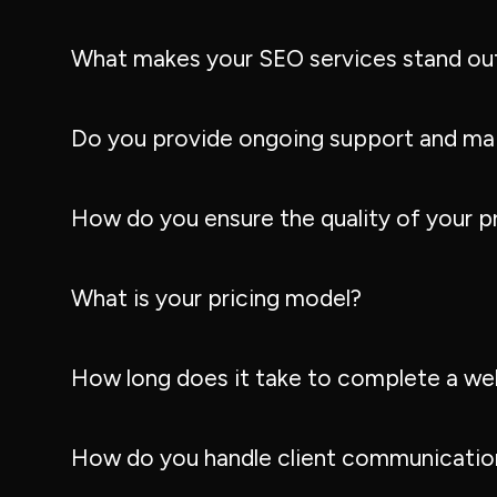
What makes your SEO services stand ou
Do you provide ongoing support and ma
How do you ensure the quality of your p
What is your pricing model?
How long does it take to complete a we
How do you handle client communication