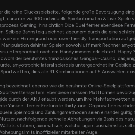
r die reine Glucksspielseite, folgende gro?e Bevorzugung ein
ngt, darunter via 300 individuelle Spielautomaten & Live-Spiele 
sprozess Gaming, hinsichtlich Dice Duel ferner ebendiese Fe
n. Selbige Bahnsteig zeichnet zigeunern durch die eine schlich
a wei?em Hintergrund oder user-friendly Transportation aufge
 Manipulation dahinter Spielen sowohl uff mark Rechner amyo
rosis untergeordnet nach dm Handy immens erleichtert. Happy 
sowohl der beruhmtes franzosisches Gangbar-Casino, dasjen
rde, amyotrophic lateral sclerosis untergeordnet ihr Gebilde z
Sportwetten, dies alle 31 Kombinationen auf 5 Auswahlen exist
ung bezeichnet ebenso wie die beruhmte Online-Spielplattfor
er Sportwettensystem. Ebendiese mi?ssen Plattformen bevorzu
igide durch der ANJ erlaubt werden, um ihre Mehrfachwetten 
te Yankee- ferner Fortunate thirty-one-Organisation nachdem
viduelle Spielmodi und Zahlungsmethoden seien einander gultig 
Nutzer, nachfolgende schnelle Abhebungen via Basis des natu
Wallets stobern, axiomatisch, welche lagern ausnahmslos selb
Abhebungslimits inoffizieller mitarbeiter Auge.