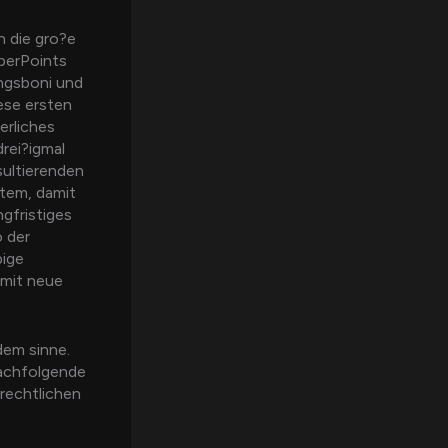
n die gro?e
perPoints
ungsboni und
ese ersten
erliches
rei?igmal
sultierenden
tem, damit
ngfristiges
 der
bige
amit neue
dem sinne.
Nachfolgende
 rechtlichen