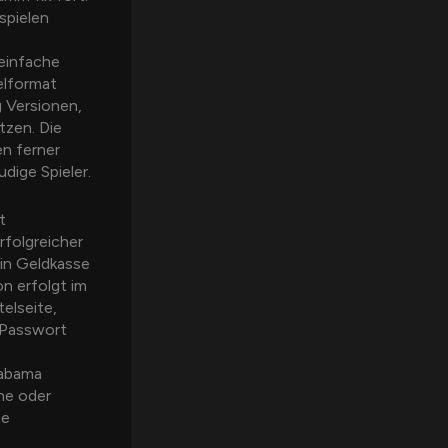
spielen
 einfache
elformat
g Versionen,
tzen. Die
en ferner
udige Spieler.
t
rfolgreicher
ein Geldkasse
n erfolgt im
elseite,
s Passwort
labama
he oder
te