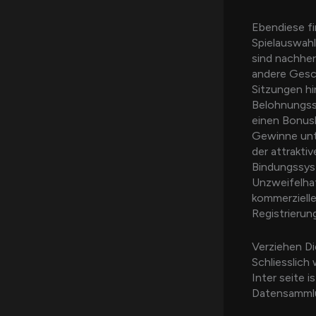
Ebendiese fin
Spielauswahl
sind nachher
andere Gesch
Sitzungen hi
Belohnungssy
einen Bonusb
Gewinne unt
der attraktiv
Bindungssys
Unzweifelhaf
kommerzielle
Registrierun
Verziehen Di
Schliesslich
Inter seite i
Datensammlu