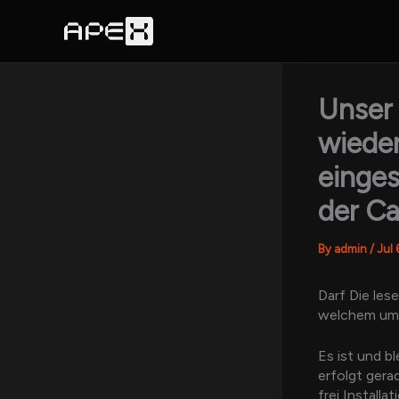
Skip
to
content
Unser 
wieder
einges
der C
By
admin
/
Jul 
Darf Die les
welchem umf
Es ist und bl
erfolgt gera
frei Install