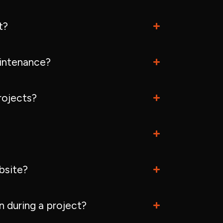
t?
intenance?
rojects?
bsite?
 during a project?