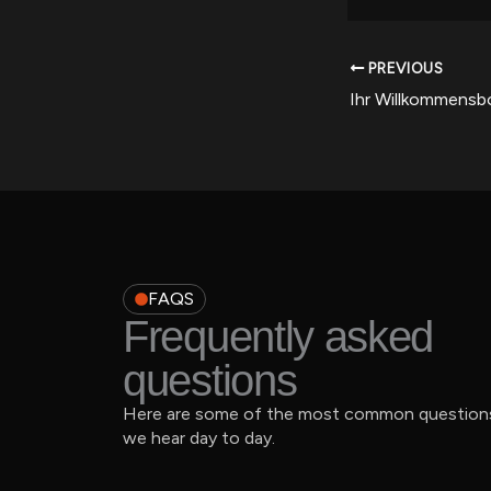
PREVIOUS
FAQS
Frequently asked
questions
Here are some of the most common question
we hear day to day.