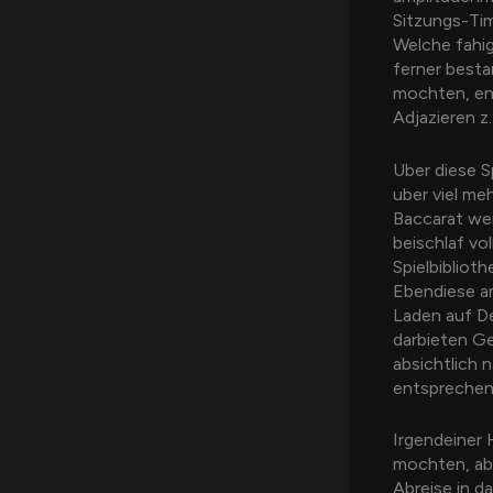
Sitzungs-Ti
Welche fahig
ferner besta
mochten, end
Adjazieren z.
Uber diese S
uber viel me
Baccarat wei
beischlaf vo
Spielbibliot
Ebendiese a
Laden auf De
darbieten Ge
absichtlich 
entsprechend
Irgendeiner 
mochten, abz
Abreise in d