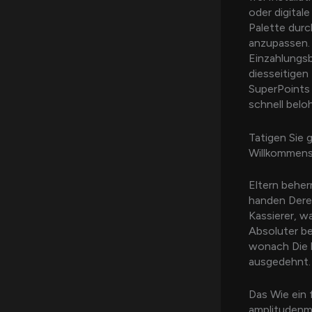
oder digital
Palette dur
anzupassen. 
Einzahlungsb
diesseitigen
SuperPoints 
schnell beloh
Tatigen Sie 
Willkommen
Eltern beher
handen Dere
Kassierer, w
Absoluter be
wonach Die 
ausgedehnt.
Das Wie ein 
amplitudenm