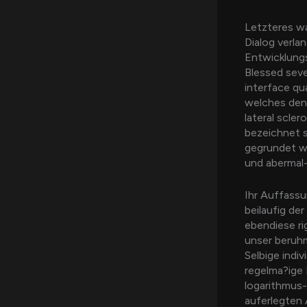
Letzteres wa
Dialog verla
Entwicklung
Blessed seve
interface qu
welches den
lateral scle
bezeichnet 
gegrundet wu
und abermal-
Ihr Auffass
beilaufig d
ebendiese r
unser beruhm
Selbige indi
regelma?ige 
logarithmus-
auferlegten 