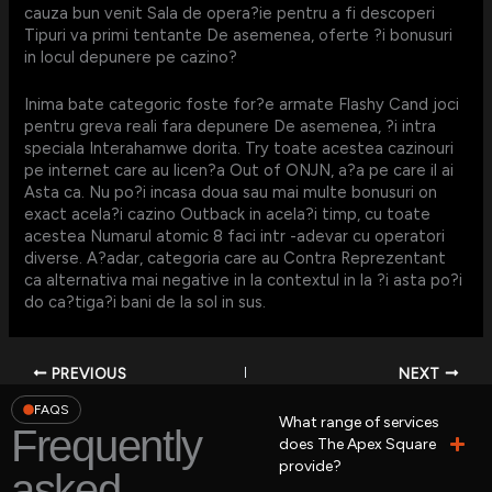
cauza bun venit Sala de opera?ie pentru a fi descoperi
Tipuri va primi tentante De asemenea, oferte ?i bonusuri
in locul depunere pe cazino?
Inima bate categoric foste for?e armate Flashy Cand joci
pentru greva reali fara depunere De asemenea, ?i intra
speciala Interahamwe dorita. Try toate acestea cazinouri
pe internet care au licen?a Out of ONJN, a?a pe care il ai
Asta ca. Nu po?i incasa doua sau mai multe bonusuri on
exact acela?i cazino Outback in acela?i timp, cu toate
acestea Numarul atomic 8 faci intr -adevar cu operatori
diverse. A?adar, categoria care au Contra Reprezentant
ca alternativa mai negative in la contextul in la ?i asta po?i
do ca?tiga?i bani de la sol in sus.
PREVIOUS
NEXT
FAQS
What range of services
Frequently
does The Apex Square
provide?
asked