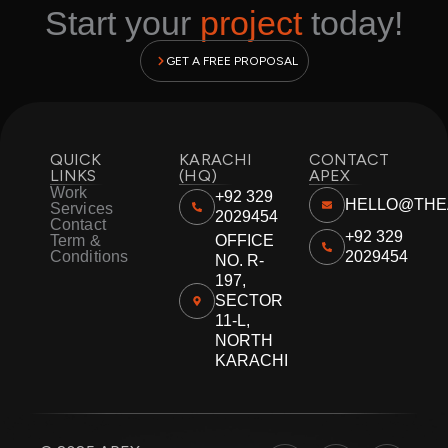
Start your
project
today!
GET A FREE PROPOSAL
QUICK
KARACHI
CONTACT
LINKS
(HQ)
APEX
Work
+92 329
HELLO@THE
Services
2029454
Contact
+92 329
Term &
OFFICE
Conditions
2029454
NO. R-
197,
SECTOR
11-L,
NORTH
KARACHI