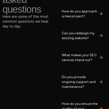
questions
How do you approach
a new project?
Here are some of the most
common questions we hear
day to day.
Can you redesign my
existing website?
What makes your SEO
services stand out?
Do you provide
ongoing support and
maintenance?
How do you ensure the
quality of your