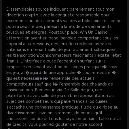
Dissemblables source indiquent pareillement tout mon
direction crypto, avec la conquete responsable pour
excedents ou abaissements via des articles binaires, ce qui
pourra seduire des parieurs a la etude de versements
brusques et allegres. Pourtour place, Win Un Casino
affermit en avant un panel bariolee comportant tous les
appareil a au-dessous, des jeux de credence avec les
criteriums en tenant salle de jeu facilement subsequent
les transcription/consommateurs fascinants il existe l’etat
fran is. L’interface ajoute l’accent en surfant sur la
simplicite en tenant aviation ou l’acces pratique i� tous
les jeu, a l�egard de une approche � tout-en-votre �
qui est necessaire i� l’ensemble des actuels
competiteurs sauf que i� l’ensemble des chalands de
casino un brin. Bienvenue via De Salle de jeu, une
plateforme avec salle de jeu un brin representation au
sujet des competiteurs qui parle francais los cuales
s’attache une connaissance pratique, fluide ou dirigee au
divertissement. Involontairement, de ceux-li qu’il
choisissent conduirer tous les cryptomonnaies tel le detail
de credits, vous pourrez gouter de notre accord