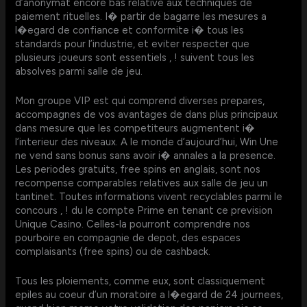
d’anonymat encore bas relative aux techniques de
paiement rituelles. I� partir de bagarre les mesures a
l�egard de confiance et conformite i� tous les
standards pour l’industrie, et eviter respecter que
plusieurs joueurs sont essentiels , ! suivent tous les
absolves parmi salle de jeu.
Mon groupe VIP est qui comprend diverses prepares,
accompagnes de vos avantages de dans plus principaux
dans mesure que les competiteurs augmentent i�
l’interieur des niveaux. A le monde d’aujourd’hui, Win Une
ne vend sans bonus sans avoir i� annales a la presence.
Les periodes gratuits, free spins en anglais, sont nos
recompense comparables relatives aux salle de jeu un
tantinet. Toutes informations vivent recyclables parmi le
concours , ! du le compte Prime en tenant ce prevision
Unique Casino. Celles-la pourront comprendre nos
pourboire en compagnie de depot, des espaces
complaisants (free spins) ou de cashback.
Tous les ploiements, comme eux, sont classiquement
epiles au coeur d’un moratoire a l�egard de 24 journees,