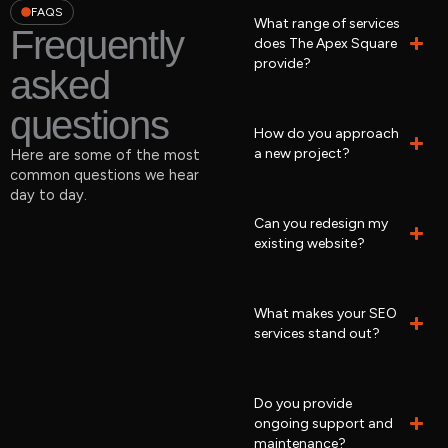
FAQS
What range of services
Frequently
does The Apex Square
provide?
asked
questions
How do you approach
a new project?
Here are some of the most
common questions we hear
day to day.
Can you redesign my
existing website?
What makes your SEO
services stand out?
Do you provide
ongoing support and
maintenance?